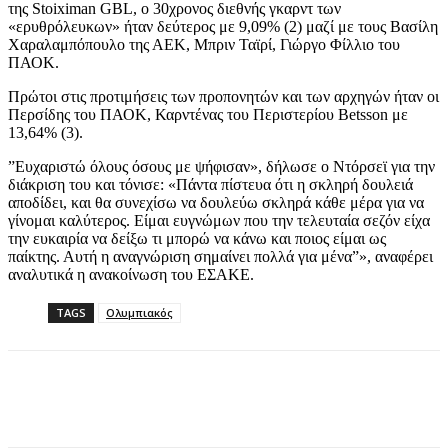
της Stoiximan GBL, ο 30χρονος διεθνής γκαρντ των
«ερυθρόλευκων» ήταν δεύτερος με 9,09% (2) μαζί με τους Βασίλη
Χαραλαμπόπουλο της ΑΕΚ, Μπριν Ταϊρί, Γιώργο Φίλλιο του
ΠΑΟΚ.
Πρώτοι στις προτιμήσεις των προπονητών και των αρχηγών ήταν οι
Περσίδης του ΠΑΟΚ, Καρντένας του Περιστερίου Betsson με
13,64% (3).
”Ευχαριστώ όλους όσους με ψήφισαν», δήλωσε ο Ντόρσεϊ για την
διάκριση του και τόνισε: «Πάντα πίστευα ότι η σκληρή δουλειά
αποδίδει, και θα συνεχίσω να δουλεύω σκληρά κάθε μέρα για να
γίνομαι καλύτερος. Είμαι ευγνώμων που την τελευταία σεζόν είχα
την ευκαιρία να δείξω τι μπορώ να κάνω και ποιος είμαι ως
παίκτης. Αυτή η αναγνώριση σημαίνει πολλά για μένα”», αναφέρει
αναλυτικά η ανακοίνωση του ΕΣΑΚΕ.
TAGS
Ολυμπιακός