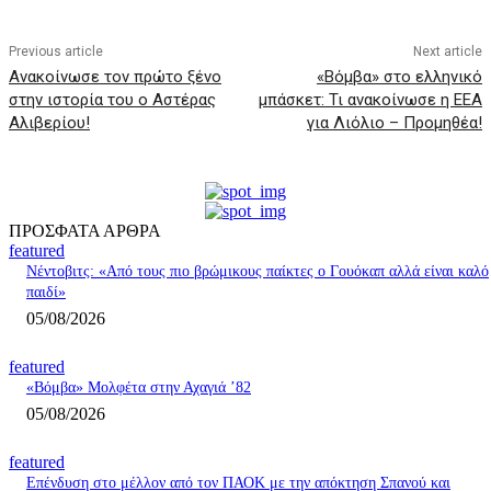
Previous article
Next article
Ανακοίνωσε τον πρώτο ξένο
«Βόμβα» στο ελληνικό
στην ιστορία του ο Αστέρας
μπάσκετ: Τι ανακοίνωσε η ΕΕΑ
Αλιβερίου!
για Λιόλιο – Προμηθέα!
ΠΡΟΣΦΑΤΑ ΑΡΘΡΑ
featured
Νέντοβιτς: «Από τους πιο βρώμικους παίκτες ο Γουόκαπ αλλά είναι καλό
παιδί»
05/08/2026
featured
«Βόμβα» Μολφέτα στην Αχαγιά ’82
05/08/2026
featured
Επένδυση στο μέλλον από τον ΠΑΟΚ με την απόκτηση Σπανού και