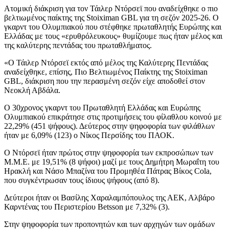
Ατομική διάκριση για τον Τάιλερ Ντόρσεϊ που αναδείχθηκε ο πιο
βελτιωμένος παίκτης της Stoiximan GBL για τη σεζόν 2025-26. Ο
γκαρντ του Ολυμπιακού που στέφθηκε πρωταθλητής Ευρώπης και
Ελλάδας με τους «ερυθρόλευκους» θυμίζουμε πως ήταν μέλος και
της καλύτερης πεντάδας του πρωταθλήματος.
«Ο Τάιλερ Ντόρσεϊ εκτός από μέλος της Καλύτερης Πεντάδας
αναδείχθηκε, επίσης, Πιο Βελτιωμένος Παίκτης της Stoiximan
GBL, διάκριση που την περασμένη σεζόν είχε αποδοθεί στον
Νεοκλή Αβδάλα.
Ο 30χρονος γκαρντ του Πρωταθλητή Ελλάδας και Ευρώπης
Ολυμπιακού επικράτησε στις προτιμήσεις του φίλαθλου κοινού με
22,29% (451 ψήφους). Δεύτερος στην ψηφοφορία των φιλάθλων
ήταν με 6,09% (123) ο Νίκος Περσίδης του ΠΑΟΚ.
Ο Ντόρσεϊ ήταν πρώτος στην ψηφοφορία των εκπροσώπων των
Μ.Μ.Ε. με 19,51% (8 ψήφοι) μαζί με τους Δημήτρη Μωραΐτη του
Ηρακλή και Νάσο Μπαζίνα του Προμηθέα Πάτρας Βίκος Cola,
που συγκέντρωσαν τους ίδιους ψήφους (από 8).
Δεύτεροι ήταν οι Βασίλης Χαραλαμπόπουλος της ΑΕΚ, Αλβάρο
Καρντένας του Περιστερίου Betsson με 7,32% (3).
Στην ψηφοφορία των προπονητών και των αρχηγών των ομάδων