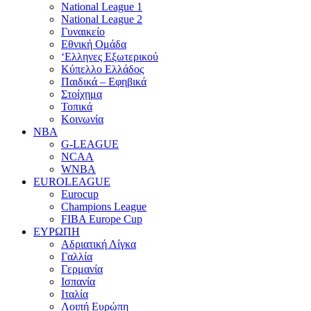
National League 1
National League 2
Γυναικείο
Εθνική Ομάδα
‘Ελληνες Εξωτερικού
Κύπελλο Ελλάδος
Παιδικά – Εφηβικά
Στοίχημα
Τοπικά
Κοινωνία
NBA
G-LEAGUE
NCAA
WNBA
ΕUROLEAGUE
Eurocup
Champions League
FIBA Europe Cup
ΕΥΡΩΠΗ
Αδριατική Λίγκα
Γαλλία
Γερμανία
Ισπανία
Ιταλία
Λοιπή Ευρώπη