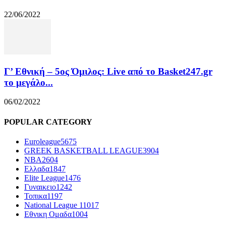
22/06/2022
Γ’ Εθνική – 5ος Όμιλος: Live από το Basket247.gr
το μεγάλο...
06/02/2022
POPULAR CATEGORY
Euroleague
5675
GREEK BASKETBALL LEAGUE
3904
NBA
2604
Ελλαδα
1847
Elite League
1476
Γυναικειο
1242
Τοπικα
1197
National League 1
1017
Εθνικη Ομαδα
1004