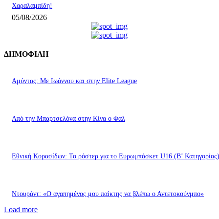
Χαραλαμπίδη!
05/08/2026
ΔΗΜΟΦΙΛΗ
Αμύντας: Με Ιωάννου και στην Elite League
Από την Μπαρτσελόνα στην Κίνα ο Φαλ
Εθνική Κορασίδων: Το ρόστερ για το Ευρωμπάσκετ U16 (B’ Κατηγορίας
Ντουράντ: «Ο αγαπημένος μου παίκτης να βλέπω ο Αντετοκούνμπο»
Load more