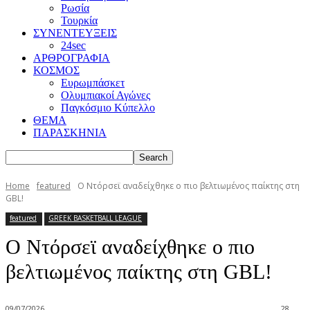
Ρωσία
Τουρκία
ΣΥΝΕΝΤΕΥΞΕΙΣ
24sec
ΑΡΘΡΟΓΡΑΦΙΑ
ΚΟΣΜΟΣ
Ευρωμπάσκετ
Ολυμπιακοί Αγώνες
Παγκόσμιο Κύπελλο
ΘΕΜΑ
ΠΑΡΑΣΚΗΝΙΑ
Home
featured
Ο Ντόρσεϊ αναδείχθηκε ο πιο βελτιωμένος παίκτης στη
GBL!
featured
GREEK BASKETBALL LEAGUE
Ο Ντόρσεϊ αναδείχθηκε ο πιο
βελτιωμένος παίκτης στη GBL!
09/07/2026
28