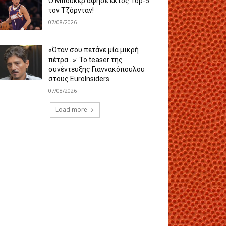
Ο Μπούκερ άφησε εκτός Top-5
τον Τζόρνταν!
07/08/2026
«Όταν σου πετάνε μία μικρή
πέτρα…»: Το teaser της
συνέντευξης Γιαννακόπουλου
στους EuroInsiders
07/08/2026
Load more