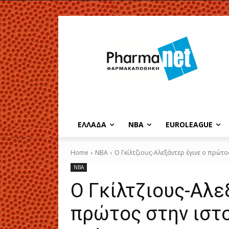
EΛΛΑΔΑ
NBA
ΕUROLEAGUE
Home
NBA
Ο Γκίλτζιους-Αλεξάντερ έγινε ο πρώτος
NBA
Ο Γκίλτζιους-Αλε
πρώτος στην ιστ