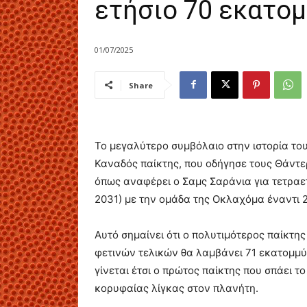
ετήσιο 70 εκατο
01/07/2025
Share
Το μεγαλύτερο συμβόλαιο στην ιστορία του
Καναδός παίκτης, που οδήγησε τους Θάντ
όπως αναφέρει ο Σαμς Σαράνια για τετραετ
2031) με την ομάδα της Οκλαχόμα έναντι 
Αυτό σημαίνει ότι ο πολυτιμότερος παίκτη
φετινών τελικών θα λαμβάνει 71 εκατομμύ
γίνεται έτσι ο πρώτος παίκτης που σπάει 
κορυφαίας λίγκας στον πλανήτη.