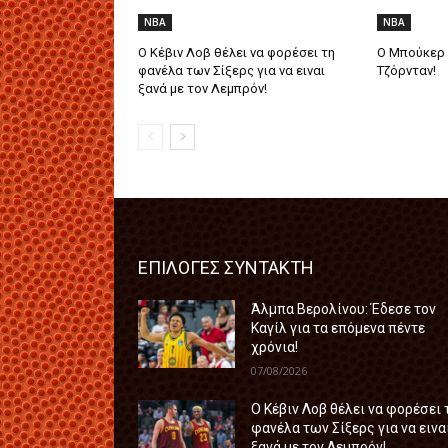
NBA
NBA
Ο Κέβιν Λοβ θέλει να φορέσει τη
Ο Μπούκερ 
φανέλα των Σίξερς για να ειναι
Τζόρνταν!
ξανά με τον Λεμπρόν!
ΕΠΙΛΟΓΕΣ ΣΥΝΤΑΚΤΗ
Άλμπα Βερολίνου: Έδεσε τον
Καγίλ για τα επόμενα πέντε
χρόνια!
07/08/2026
Ο Κέβιν Λοβ θέλει να φορέσει 
φανέλα των Σίξερς για να εινα
ξανά με τον Λεμπρόν!