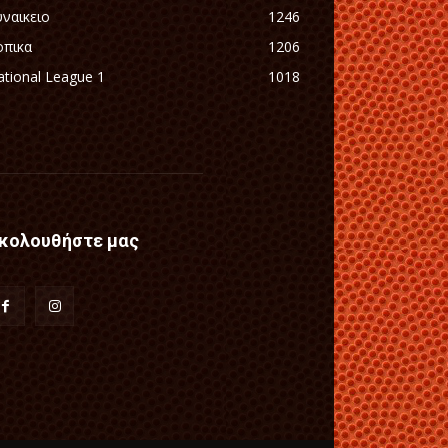
υναικειο
1246
οπικα
1206
tional League 1
1018
κολουθήστε μας