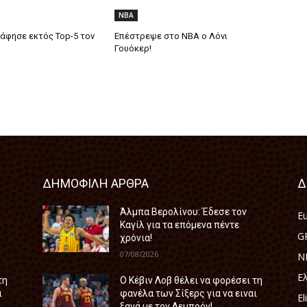
NBA
άφησε εκτός Top-5 τον
Επέστρεψε στο ΝΒΑ ο Λόνι
Γουόκερ!
ΔΗΜΟΦΙΛΗ ΑΡΘΡΑ
Δ
Άλμπα Βερολίνου: Έδεσε τον
E
Καγίλ για τα επόμενα πέντε
G
χρόνια!
07/08/2026
N
Ε
τη
Ο Κέβιν Λοβ θέλει να φορέσει τη
ι
φανέλα των Σίξερς για να ειναι
El
ξανά με τον Λεμπρόν!