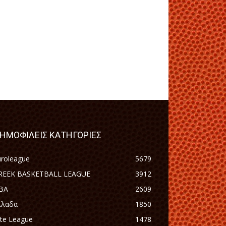
ΗΜΟΦΙΛΕΙΣ ΚΑΤΗΓΟΡΙΕΣ
uroleague
5679
REEK BASKETBALL LEAGUE
3912
BA
2609
λλαδα
1850
ite League
1478