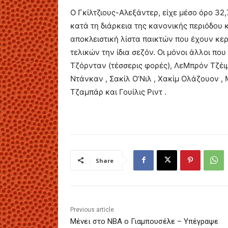
Ο Γκίλτζιους-Αλεξάντερ, είχε μέσο όρο 32
κατά τη διάρκεια της κανονικής περιόδου κ
αποκλειστική λίστα παικτών που έχουν κερ
τελικών την ίδια σεζόν. Οι μόνοι άλλοι πο
Τζόρνταν (τέσσερις φορές), ΛεΜπρόν Τζέιμ
Ντάνκαν , Σακίλ Ο’Νιλ , Χακίμ Ολάζουον 
Τζαμπάρ και Γουίλις Ριντ .
Share
Previous article
Mένει στο ΝΒΑ ο Γιαμπουσέλε – Υπέγραψε