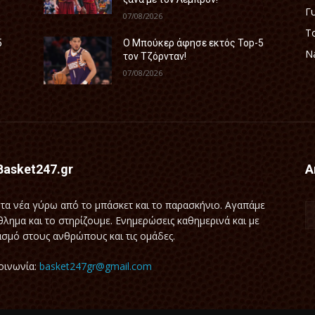
Γ
07/08/2026
Τ
5
Ο Μπούκερ άφησε εκτός Top-5
Na
τον Τζόρνταν!
07/08/2026
Basket247.gr
Α
τα νέα γύρω απ΄ό το μπάσκετ και το παρασκήνιο. Αγαπάμε
θλημα και το στηρίζουμε. Ενημερώσεις καθημερινά και με
σμό στους ανθρώπους και τις ομάδες.
οινωνία:
basket247gr@gmail.com