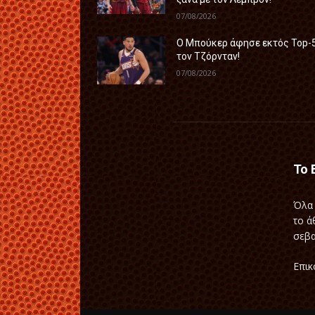
07/08/2026
Ο Μπούκερ άφησε εκτός Top-
τον Τζόρνταν!
07/08/2026
Το 
Όλα 
το ά
σεβα
Επικ