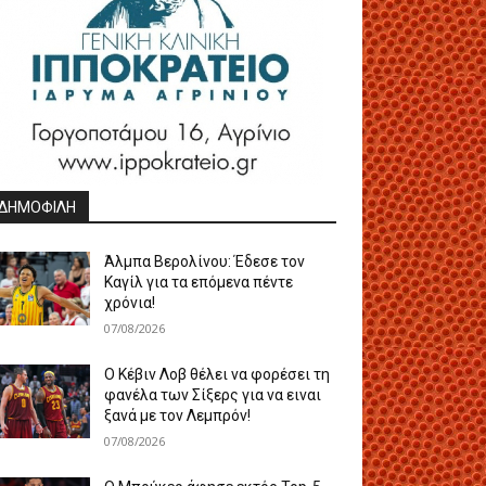
ΔΗΜΟΦΙΛΗ
Άλμπα Βερολίνου: Έδεσε τον
Καγίλ για τα επόμενα πέντε
χρόνια!
07/08/2026
Ο Κέβιν Λοβ θέλει να φορέσει τη
φανέλα των Σίξερς για να ειναι
ξανά με τον Λεμπρόν!
07/08/2026