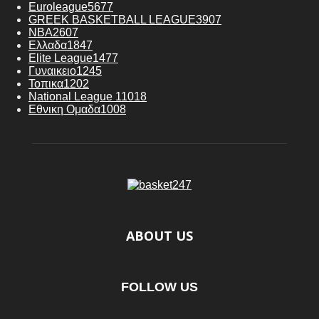
Euroleague
5677
GREEK BASKETBALL LEAGUE
3907
NBA
2607
Ελλαδα
1847
Elite League
1477
Γυναικειο
1245
Τοπικα
1202
National League 1
1018
Εθνικη Ομαδα
1008
ABOUT US
FOLLOW US