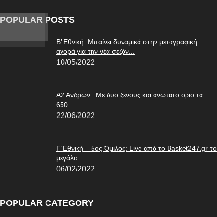
POPULAR POSTS
Β’ Εθνική: Μπαίνει δυναμικά στην μεταγραφική
αγορά για την νέα σεζόν...
10/05/2022
Α2 Ανδρών : Με δυο ξένους και ανώτατο όριο τα
650...
22/06/2022
Γ’ Εθνική – 5ος Όμιλος: Live από το Basket247.gr το
μεγάλο...
06/02/2022
POPULAR CATEGORY