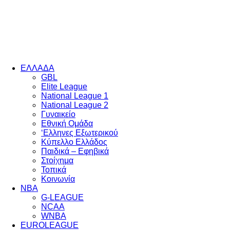
EΛΛΑΔΑ
GBL
Elite League
National League 1
National League 2
Γυναικείο
Εθνική Ομάδα
‘Ελληνες Εξωτερικού
Κύπελλο Ελλάδος
Παιδικά – Εφηβικά
Στοίχημα
Τοπικά
Κοινωνία
NBA
G-LEAGUE
NCAA
WNBA
ΕUROLEAGUE