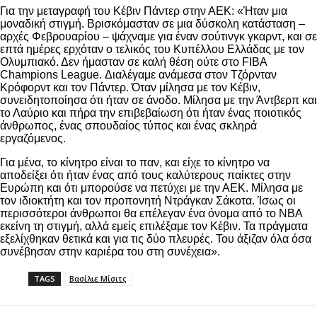
Για την μεταγραφή του Κέβιν Πάντερ στην ΑΕΚ: «Ήταν μια
μοναδική στιγμή. Βρισκόμασταν σε μια δύσκολη κατάσταση –
αρχές Φεβρουαρίου – ψάχναμε για έναν σούτινγκ γκαρντ, και σε
επτά ημέρες ερχόταν ο τελικός του Κυπέλλου Ελλάδας με τον
Ολυμπιακό. Δεν ήμασταν σε καλή θέση ούτε στο FIBA
Champions League. Διαλέγαμε ανάμεσα στον Τζόρνταν
Κρόφορντ και τον Πάντερ. Όταν μίλησα με τον Κέβιν,
συνειδητοποίησα ότι ήταν σε άνοδο. Μίλησα με την Άντβερπ και
το Λαύριο και πήρα την επιβεβαίωση ότι ήταν ένας ποιοτικός
άνθρωπος, ένας σπουδαίος τύπος και ένας σκληρά
εργαζόμενος.
Για μένα, το κίνητρο είναι το παν, και είχε το κίνητρο να
αποδείξει ότι ήταν ένας από τους καλύτερους παίκτες στην
Ευρώπη και ότι μπορούσε να πετύχει με την ΑΕΚ. Μίλησα με
τον ιδιοκτήτη και τον προπονητή Ντράγκαν Σάκοτα. Ίσως οι
περισσότεροι άνθρωποι θα επέλεγαν ένα όνομα από το ΝΒΑ
εκείνη τη στιγμή, αλλά εμείς επιλέξαμε τον Κέβιν. Τα πράγματα
εξελίχθηκαν θετικά και για τις δύο πλευρές. Του άξιζαν όλα όσα
συνέβησαν στην καριέρα του στη συνέχεια».
TAGS
Βασίλιε Μίσιτς