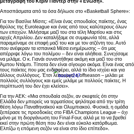
μεταγραφή του Κέβιν Πάντερ στην «Ένωση».
Αποσπάσματα από τα όσα δήλωσε στο «Basketball Sphere»:
Για τον Βασίλιε Μίσιτς: «Είναι ένας σπουδαίος παίκτης, ένας
θρύλος της Euroleague και ένας από τους καλύτερους όλων
των εποχών. Μιλήσαμε μαζί του στα τέλη Μαρτίου και στις
αρχές Απριλίου. Δεν καταλήξαμε σε συμφωνία τότε, αλλά
παραμείναμε σε επαφή μαζί του και με τον ατζέντη του. Αυτό
που ανέφεραν τα ισπανικά Μέσα ενημέρωσης – ότι μας
απέρριψε λόγω του πολέμου – δεν είναι αλήθεια. Συνεχίσαμε
να μιλάμε. Ο κ. Γιανάι συναντήθηκε ακόμη και μαζί του στο
Άμπου Ντάμπι. Τίποτα δεν είναι σίγουρο ακόμα. Είναι ένας από
τους παίκτες που μας ενδιαφέρει, αλλά το ίδιο ισχύει και για
άλλους συλλόγους. Έτσι λειτουργεί η offseason – μιλάει με
πολλούς συλλόγους και εμείς μιλάμε με πολλούς παίκτες. Η
περίπτωσή του δεν έχει κλείσει».
Για την ΑΕΚ: «Μια σπουδαία σεζόν, αν σκεφτείς ότι στην
Ελλάδα δεν μπορείς να τερματίσεις ψηλότερα από την τρίτη
θέση λόγω Παναθηναϊκού και Ολυμπιακού. Φυσικά, η ομάδα
ξεπέρασε τις προσδοκίες στο FIBA Champions League – όχι
μόνο με τη διοργάνωση του Final-Four, αλλά με το να βρεθεί
εκεί στην πρώτη θέση που δεν είναι εύκολο κατόρθωμα.
Ελπίζω η επόμενη σεζόν να είναι στο ίδιο επίπεδο».