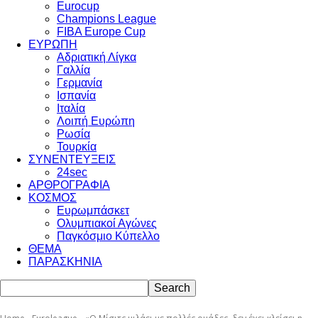
Eurocup
Champions League
FIBA Europe Cup
ΕΥΡΩΠΗ
Αδριατική Λίγκα
Γαλλία
Γερμανία
Ισπανία
Ιταλία
Λοιπή Ευρώπη
Ρωσία
Τουρκία
ΣΥΝΕΝΤΕΥΞΕΙΣ
24sec
ΑΡΘΡΟΓΡΑΦΙΑ
ΚΟΣΜΟΣ
Ευρωμπάσκετ
Ολυμπιακοί Αγώνες
Παγκόσμιο Κύπελλο
ΘΕΜΑ
ΠΑΡΑΣΚΗΝΙΑ