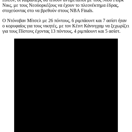
Νικς, με τους Νεοϋορκέζους να έχουν το πλεονέκτημα έδρας,
στοχεύοντας στο να βρεθούν στους NBA Finals.
O Nτόνοβαν Μίτσελ με 26 πόντους, 6 ριμπάουντ και 7 ασίστ ήταν
ο κορυφαίος για τους νικητές, με τον Κέιντ Κάνινγχαμ να ξεχωρίζει
για τους Πίστονς έχοντας 13 πόντους, 4 ριμπάουντ και 5 ασίστ.