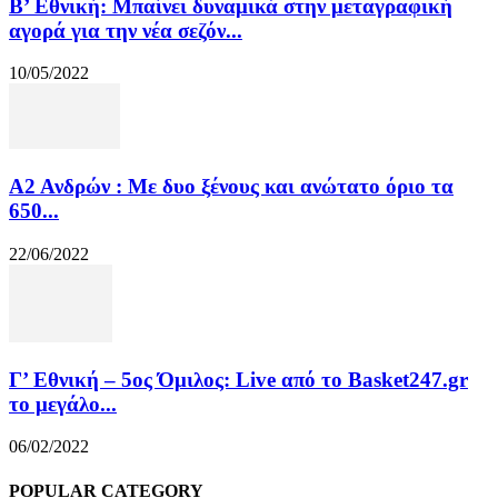
Β’ Εθνική: Μπαίνει δυναμικά στην μεταγραφική
αγορά για την νέα σεζόν...
10/05/2022
Α2 Ανδρών : Με δυο ξένους και ανώτατο όριο τα
650...
22/06/2022
Γ’ Εθνική – 5ος Όμιλος: Live από το Basket247.gr
το μεγάλο...
06/02/2022
POPULAR CATEGORY