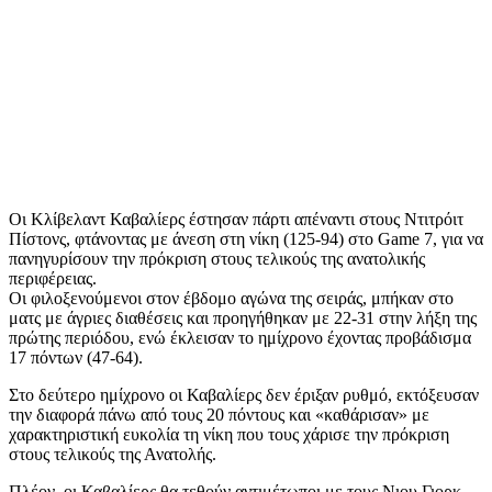
Οι Κλίβελαντ Καβαλίερς έστησαν πάρτι απέναντι στους Ντιτρόιτ
Πίστονς, φτάνοντας με άνεση στη νίκη (125-94) στο Game 7, για να
πανηγυρίσουν την πρόκριση στους τελικούς της ανατολικής
περιφέρειας.
Oι φιλοξενούμενοι στον έβδομο αγώνα της σειράς, μπήκαν στο
ματς με άγριες διαθέσεις και προηγήθηκαν με 22-31 στην λήξη της
πρώτης περιόδου, ενώ έκλεισαν το ημίχρονο έχοντας προβάδισμα
17 πόντων (47-64).
Στο δεύτερο ημίχρονο οι Καβαλίερς δεν έριξαν ρυθμό, εκτόξευσαν
την διαφορά πάνω από τους 20 πόντους και «καθάρισαν» με
χαρακτηριστική ευκολία τη νίκη που τους χάρισε την πρόκριση
στους τελικούς της Ανατολής.
Πλέον, οι Καβαλίερς θα τεθούν αντιμέτωποι με τους Νιου Γιορκ