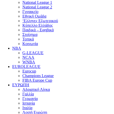
National League 1
National League 2
Γυναικείο
Εθνική Ομάδα
‘Ελληνες Εξωτερικού
Κύπελλο Ελλάδος
Παιδικά – Εφηβικά
Στοίχημα
Τοπικά
Κοινωνία
NBA
G-LEAGUE
NCAA
WNBA
ΕUROLEAGUE
Eurocup
Champions League
FIBA Europe Cup
ΕΥΡΩΠΗ
Αδριατική Λίγκα
Γαλλία
Γερμανία
Ισπανία
Ιταλία
Λοιπή Ευρώπη