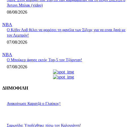
Άντονι Μπλακ (video)
08/08/2026
NBA
Ο Κέβιν Λοβ θέλει να φορέσει τη φανέλα των Σίξερς για να ειναι ξανά με
τον Λεμπρόν!
07/08/2026
NBA
Ο Μπούκερ άφησε εκτός Top-5 τον Τζόρνταν!
07/08/2026
ΔΗΜΟΦΙΛΗ
Ανακοίνωσε Καρατζά ο Γλαύκος!
Σαρωνίδα: Υποδέχθηκε πίσω τον Καλογιάννη!