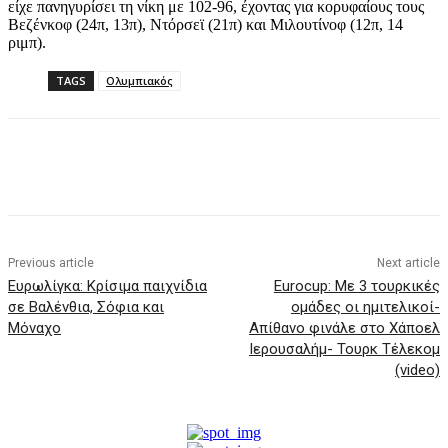
είχε πανηγυρίσει τη νίκη με 102-96, έχοντας για κορυφαίους τους
Βεζένκοφ (24π, 13π), Ντόρσεϊ (21π) και Μιλουτίνοφ (12π, 14
ριμπ).
TAGS
Ολυμπιακός
Previous article
Next article
Ευρωλίγκα: Κρίσιμα παιχνίδια
Eurocup: Με 3 τουρκικές
σε Βαλένθια, Σόφια και
ομάδες οι ημιτελικοί-
Μόναχο
Απίθανο φινάλε στο Χάποελ
Ιερουσαλήμ- Τουρκ Τέλεκομ
(video)