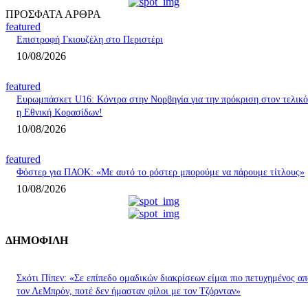
ΠΡΟΣΦΑΤΑ ΑΡΘΡΑ
featured
Επιστροφή Γκιουζέλη στο Περιστέρι
10/08/2026
featured
Ευρωμπάσκετ U16: Κόντρα στην Νορβηγία για την πρόκριση στον τελικό
η Εθνική Κορασίδων!
10/08/2026
featured
Φόστερ για ΠΑΟΚ: «Με αυτό το ρόστερ μπορούμε να πάρουμε τίτλους»
10/08/2026
ΔΗΜΟΦΙΛΗ
Σκότι Πίπεν: «Σε επίπεδο ομαδικών διακρίσεων είμαι πιο πετυχημένος απ
τον ΛεΜπρόν, ποτέ δεν ήμασταν φίλοι με τον Τζόρνταν»