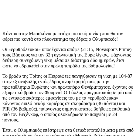
Κόντρα στην Μπασκόνια με στόχο μια ακόμα νίκη που θα τον
φέρει πιο κοντά στο πλεονέκτημα της έδρας ο Ολυμπιακός!
Οι «ερυθρόλευκοι» υποδέχονται απόψε (21:15, Novasports Prime)
τους Βάσκους για την 32η αγωνιστική της Ευρωλίγκας, ψάχνοντας
δεύτερη συνεχόμενη νίκη μέσα σε διάστημα δύο ημερών, έτσι
ώστε να εδραιωθεί στην πρώτη τετράδα της βαθμολογίας!
Το βράδυ της Τρίτης οι Πειραιώτες πανηγύρισαν τη νίκη με 104-87
στην εξ αναβολής εντός έδρας αναμέτρησή τους με την
πρωταθλήτρια Ευρώπης και πρωτοπόρο Φενέρμπαχτσε, έχοντας σε
εξαιρετικό βράδυ τον Φουρνιέ! Ο Γάλλος πραγματοποίησε μία από
τις εντυπωσιακότερες εμφανίσεις του με τα «ερυθρόλευκα»,
κάνοντας διπλό ρεκόρ καριέρας σε σκοράρισμα (36 πόντοι) και
PIR (36 βαθμούς), παίρνοντας σημαντικότατες βοήθειες επιθετικά
από τον Βεζένκοφ, ο οποίος ολοκλήρωσε το παιχνίδι με 24
πόντους.
Έτσι, ο Ολυμπιακός επέστρεψε στα θετικά αποτελέσματα μετά από
την εκτός έδρας ήττα του κόντρα στη Μονακό, βελτιώνοντας το