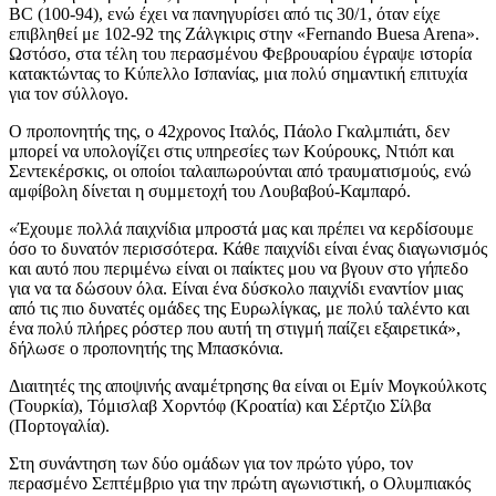
BC (100-94), ενώ έχει να πανηγυρίσει από τις 30/1, όταν είχε
επιβληθεί με 102-92 της Ζάλγκιρις στην «Fernando Buesa Arena».
Ωστόσο, στα τέλη του περασμένου Φεβρουαρίου έγραψε ιστορία
κατακτώντας το Κύπελλο Ισπανίας, μια πολύ σημαντική επιτυχία
για τον σύλλογο.
Ο προπονητής της, o 42χρονος Ιταλός, Πάολο Γκαλμπιάτι, δεν
μπορεί να υπολογίζει στις υπηρεσίες των Κούρουκς, Ντιόπ και
Σεντεκέρσκις, οι οποίοι ταλαιπωρούνται από τραυματισμούς, ενώ
αμφίβολη δίνεται η συμμετοχή του Λουβαβού-Καμπαρό.
«Έχουμε πολλά παιχνίδια μπροστά μας και πρέπει να κερδίσουμε
όσο το δυνατόν περισσότερα. Κάθε παιχνίδι είναι ένας διαγωνισμός
και αυτό που περιμένω είναι οι παίκτες μου να βγουν στο γήπεδο
για να τα δώσουν όλα. Είναι ένα δύσκολο παιχνίδι εναντίον μιας
από τις πιο δυνατές ομάδες της Ευρωλίγκας, με πολύ ταλέντο και
ένα πολύ πλήρες ρόστερ που αυτή τη στιγμή παίζει εξαιρετικά»,
δήλωσε ο προπονητής της Μπασκόνια.
Διαιτητές της αποψινής αναμέτρησης θα είναι οι Εμίν Μογκούλκοτς
(Τουρκία), Τόμισλαβ Χορντόφ (Κροατία) και Σέρτζιο Σίλβα
(Πορτογαλία).
Στη συνάντηση των δύο ομάδων για τον πρώτο γύρο, τον
περασμένο Σεπτέμβριο για την πρώτη αγωνιστική, ο Ολυμπιακός