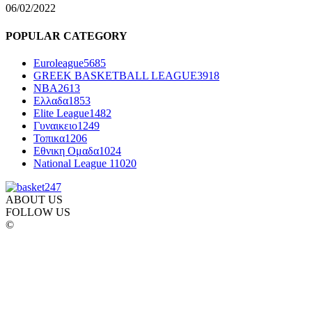
06/02/2022
POPULAR CATEGORY
Euroleague
5685
GREEK BASKETBALL LEAGUE
3918
NBA
2613
Ελλαδα
1853
Elite League
1482
Γυναικειο
1249
Τοπικα
1206
Εθνικη Ομαδα
1024
National League 1
1020
ABOUT US
FOLLOW US
©