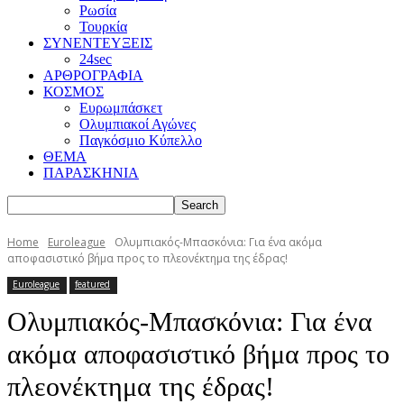
Ρωσία
Τουρκία
ΣΥΝΕΝΤΕΥΞΕΙΣ
24sec
ΑΡΘΡΟΓΡΑΦΙΑ
ΚΟΣΜΟΣ
Ευρωμπάσκετ
Ολυμπιακοί Αγώνες
Παγκόσμιο Κύπελλο
ΘΕΜΑ
ΠΑΡΑΣΚΗΝΙΑ
Home
Euroleague
Ολυμπιακός-Μπασκόνια: Για ένα ακόμα
αποφασιστικό βήμα προς το πλεονέκτημα της έδρας!
Euroleague
featured
Ολυμπιακός-Μπασκόνια: Για ένα
ακόμα αποφασιστικό βήμα προς το
πλεονέκτημα της έδρας!