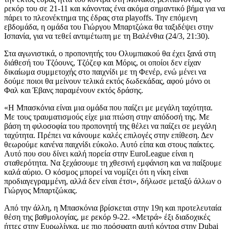
ρεκόρ του σε 21-11 και κάνοντας ένα ακόμα σημαντικό βήμα για να
πάρει το πλεονέκτημα της έδρας στα playoffs. Την επόμενη
εβδομάδα, η ομάδα του Γιώργου Μπαρτζώκα θα ταξιδέψει στην
Ισπανία, για να τεθεί αντιμέτωπη με τη Βαλένθια (24/3, 21:30).
Στα αγωνιστικά, ο προπονητής του Ολυμπιακού θα έχει ξανά στη
διάθεσή του Τζόουνς, Τζόζεφ και Μόρις, οι οποίοι δεν είχαν
δικαίωμα συμμετοχής στο παιχνίδι με τη Φενέρ, ενώ μένει να
δούμε ποιοι θα μείνουν τελικά εκτός δωδεκάδας, αφού μόνο οι
Φαλ και Έβανς παραμένουν εκτός δράσης.
«Η Μπασκόνια είναι μια ομάδα που παίζει με μεγάλη ταχύτητα.
Με τους τραυματισμούς είχε μια πτώση στην απόδοσή της. Με
βάση τη φιλοσοφία του προπονητή της θέλει να παίζει σε μεγάλη
ταχύτητα. Πρέπει να κάνουμε καλές επιλογές στην επίθεση. Δεν
θεωρούμε κανένα παιχνίδι εύκολο. Αυτό είπα και στους παίκτες.
Αυτό που σου δίνει καλή πορεία στην EuroLeague είναι η
σταθερότητα. Να ξεχάσουμε τη χθεσινή εμφάνιση και να παίξουμε
καλά αύριο. Ο κόσμος μπορεί να νομίζει ότι η νίκη είναι
προδιαγεγραμμένη, αλλά δεν είναι έτσι», δήλωσε μεταξύ άλλων ο
Γιώργος Μπαρτζώκας.
Από την άλλη, η Μπασκόνια βρίσκεται στην 19η και προτελευταία
θέση της βαθμολογίας, με ρεκόρ 9-22. «Μετρά» έξι διαδοχικές
ήττες στην Ευρωλίγκα, με πιο πρόσφατη αυτή κόντρα στην Dubai