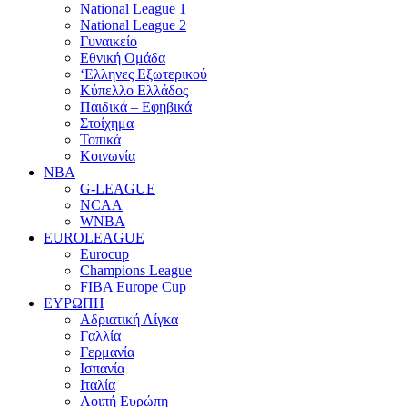
National League 1
National League 2
Γυναικείο
Εθνική Ομάδα
‘Ελληνες Εξωτερικού
Κύπελλο Ελλάδος
Παιδικά – Εφηβικά
Στοίχημα
Τοπικά
Κοινωνία
NBA
G-LEAGUE
NCAA
WNBA
ΕUROLEAGUE
Eurocup
Champions League
FIBA Europe Cup
ΕΥΡΩΠΗ
Αδριατική Λίγκα
Γαλλία
Γερμανία
Ισπανία
Ιταλία
Λοιπή Ευρώπη