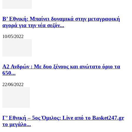
Β’ Εθνική: Μπαίνει δυναμικά στην μεταγραφική
αγορά για την νέα σεζόν...
10/05/2022
Α2 Ανδρών : Με δυο ξένους και ανώτατο όριο τα
650...
22/06/2022
Γ’ Εθνική – 5ος Όμιλος: Live από το Basket247.gr
το μεγάλο...