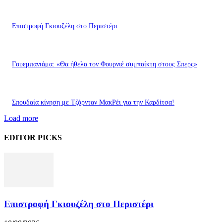
Επιστροφή Γκιουζέλη στο Περιστέρι
Γουεμπανιάμα: «Θα ήθελα τον Φουρνιέ συμπαίκτη στους Σπερς»
Σπουδαία κίνηση με Τζόρνταν ΜακΡέι για την Καρδίτσα!
Load more
EDITOR PICKS
Επιστροφή Γκιουζέλη στο Περιστέρι