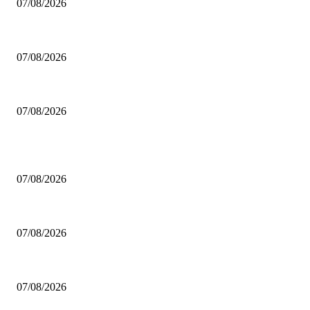
07/08/2026
Ο Κέβιν Λοβ θέλει να φορέσει τη φανέλα των Σίξερς για να ειναι ξανά με
07/08/2026
Ο Μπούκερ άφησε εκτός Top-5 τον Τζόρνταν!
07/08/2026
ΔΗΜΟΦΙΛΗ ΑΡΘΡΑ
Άλμπα Βερολίνου: Έδεσε τον Καγίλ για τα επόμενα πέντε χρόνια!
07/08/2026
Ο Κέβιν Λοβ θέλει να φορέσει τη φανέλα των Σίξερς για να ειναι ξανά με
07/08/2026
Ο Μπούκερ άφησε εκτός Top-5 τον Τζόρνταν!
07/08/2026
ΔΗΜΟΦΙΛΕΙΣ ΚΑΤΗΓΟΡΙΕΣ