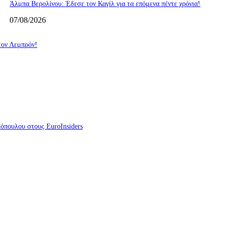
Άλμπα Βερολίνου: Έδεσε τον Καγίλ για τα επόμενα πέντε χρόνια!
07/08/2026
 τον Λεμπρόν!
κόπουλου στους EuroInsiders