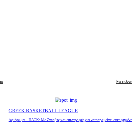
μα
Έστελνε
GREEK BASKETBALL LEAGUE
Αφιέρωμα – ΠΑΟΚ: Με Ζντοβτς και επιστροφές για να παραμείνει επιτυχημέν