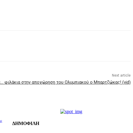
Next article
… φιλάκια στην αποχώρηση του Ολυμπιακού ο Μπαρτζώκας! (vid)
ος
ΔΗΜΟΦΙΛΗ