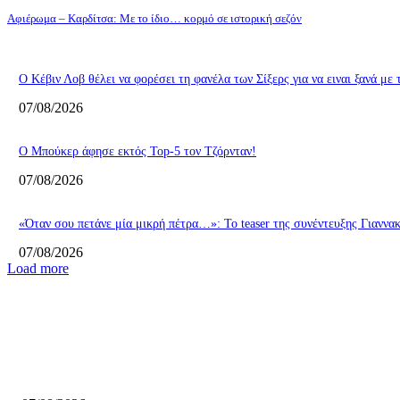
Αφιέρωμα – Καρδίτσα: Με το ίδιο… κορμό σε ιστορική σεζόν
Ο Κέβιν Λοβ θέλει να φορέσει τη φανέλα των Σίξερς για να ειναι ξανά με
07/08/2026
Ο Μπούκερ άφησε εκτός Top-5 τον Τζόρνταν!
07/08/2026
«Όταν σου πετάνε μία μικρή πέτρα…»: Το teaser της συνέντευξης Γιαννα
07/08/2026
Load more
ΕΠΙΛΟΓΕΣ ΣΥΝΤΑΚΤΗ
Άλμπα Βερολίνου: Έδεσε τον Καγίλ για τα επόμενα πέντε χρόνια!