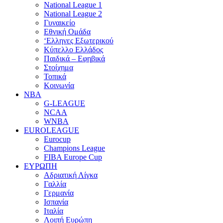
National League 1
National League 2
Γυναικείο
Εθνική Ομάδα
‘Ελληνες Εξωτερικού
Κύπελλο Ελλάδος
Παιδικά – Εφηβικά
Στοίχημα
Τοπικά
Κοινωνία
NBA
G-LEAGUE
NCAA
WNBA
ΕUROLEAGUE
Eurocup
Champions League
FIBA Europe Cup
ΕΥΡΩΠΗ
Αδριατική Λίγκα
Γαλλία
Γερμανία
Ισπανία
Ιταλία
Λοιπή Ευρώπη