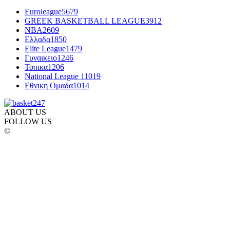
Euroleague
5679
GREEK BASKETBALL LEAGUE
3912
NBA
2609
Ελλαδα
1850
Elite League
1479
Γυναικειο
1246
Τοπικα
1206
National League 1
1019
Εθνικη Ομαδα
1014
ABOUT US
FOLLOW US
©