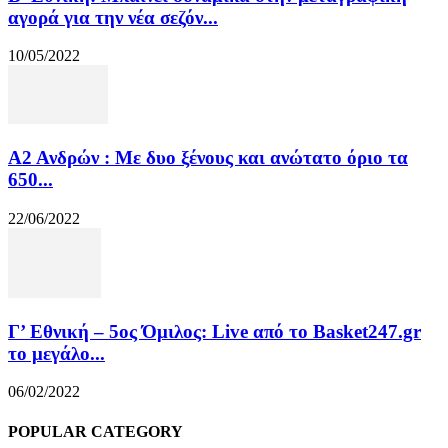
αγορά για την νέα σεζόν...
10/05/2022
Α2 Ανδρών : Με δυο ξένους και ανώτατο όριο τα
650...
22/06/2022
Γ’ Εθνική – 5ος Όμιλος: Live από το Basket247.gr
το μεγάλο...
06/02/2022
POPULAR CATEGORY