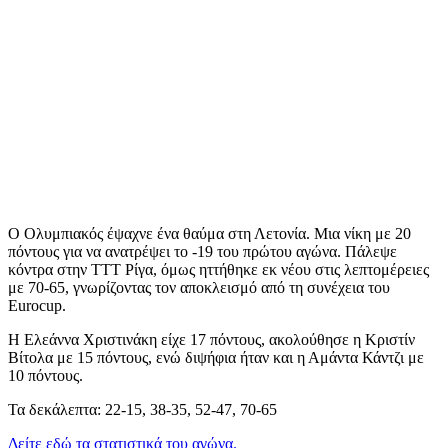
Ο Ολυμπιακός έψαχνε ένα θαύμα στη Λετονία. Μια νίκη με 20
πόντους για να ανατρέψει το -19 του πρώτου αγώνα. Πάλεψε
κόντρα στην ΤΤΤ Ρίγα, όμως ηττήθηκε εκ νέου στις λεπτομέρειες
με 70-65, γνωρίζοντας τον αποκλεισμό από τη συνέχεια του
Eurocup.
Η Ελεάννα Χριστινάκη είχε 17 πόντους, ακολούθησε η Κριστίν
Βίτολα με 15 πόντους, ενώ διψήφια ήταν και η Αμάντα Κάντζι με
10 πόντους.
Τα δεκάλεπτα: 22-15, 38-35, 52-47, 70-65
Δείτε εδώ τα στατιστικά του αγώνα.