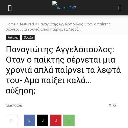
Home
featured
Παναγιώτης Αγγελόπουλος: Όταν ο παίκτης
σέρνεται μια χρονιά απλά παίρνει τα λεφτά...
featured
Ελλαδα
Παναγιώτης Αγγελόπουλος:
Όταν ο παίκτης σέρνεται μια
χρονιά απλά παίρνει τα λεφτά
του- Αμα παίξει καλά…
αύξηση;
08/07/2026
52