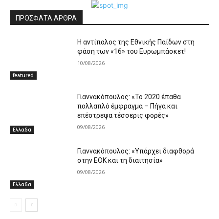
ΠΡΟΣΦΑΤΑ ΑΡΘΡΑ
Η αντίπαλος της Εθνικής Παίδων στη
φάση των «16» του Ευρωμπάσκετ!
10/08/2026
featured
Γιαννακόπουλος: «Το 2020 έπαθα
πολλαπλό έμφραγμα – Πήγα και
επέστρεψα τέσσερις φορές»
09/08/2026
Ελλαδα
Γιαννακόπουλος: «Υπάρχει διαφθορά
στην ΕΟΚ και τη διαιτησία»
09/08/2026
Ελλαδα