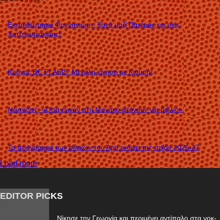
Εκπαιδευτήρια Φρυγανιώτη: Ξανά μαζί Πατέρας και υιός
Χατζηκυριακίδης!
Κρόνος BC PLASIS: Μεγάλη κίνηση με Κιούση!
Νέντοβιτς: «Όσα έγιναν στη Μονακό φτάνουν για βιβλίο»
Το πρόγραμμα των φιλικών του Άρη ενόψει της σεζόν 2026-27
Load more
EDITOR PICKS
Νίκησε την Γεωργία και περιμένει αντίπαλο στα νοκ-