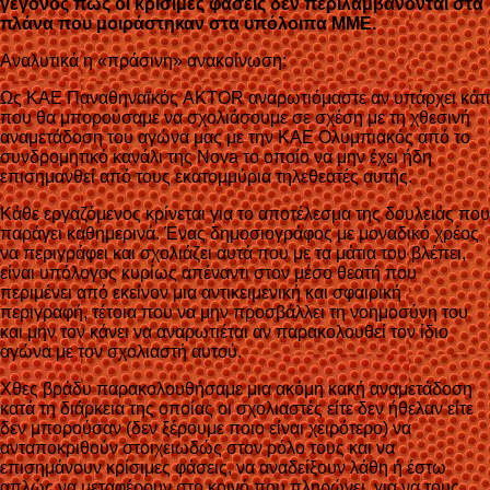
γεγονός πως οι κρίσιμες φάσεις δεν περιλαμβάνονται στα
πλάνα που μοιράστηκαν στα υπόλοιπα ΜΜΕ.
Αναλυτικά η «πράσινη» ανακοίνωση:
Ως ΚΑΕ Παναθηναϊκός AKTOR αναρωτιόμαστε αν υπάρχει κάτι
που θα μπορούσαμε να σχολιάσουμε σε σχέση με τη χθεσινή
αναμετάδοση του αγώνα μας με την ΚΑΕ Ολυμπιακός από το
συνδρομητικό κανάλι της Nova το οποίο να μην έχει ήδη
επισημανθεί από τους εκατομμύρια τηλεθεατές αυτής.
Κάθε εργαζόμενος κρίνεται για το αποτέλεσμα της δουλειάς που
παράγει καθημερινά. Ένας δημοσιογράφος με μοναδικό χρέος
να περιγράφει και σχολιάζει αυτά που με τα μάτια του βλέπει,
είναι υπόλογος κυρίως απέναντι στον μέσο θεατή που
περιμένει από εκείνον μια αντικειμενική και σφαιρική
περιγραφή, τέτοια που να μην προσβάλλει τη νοημοσύνη του
και μην τον κάνει να αναρωτιέται αν παρακολουθεί τον ίδιο
αγώνα με τον σχολιαστή αυτού.
Χθες βράδυ παρακολουθήσαμε μια ακόμη κακή αναμετάδοση
κατά τη διάρκεια της οποίας οι σχολιαστές είτε δεν ήθελαν είτε
δεν μπορούσαν (δεν ξέρουμε ποιο είναι χειρότερο) να
ανταποκριθούν στοιχειωδώς στον ρόλο τους και να
επισημάνουν κρίσιμες φάσεις, να αναδείξουν λάθη ή έστω
απλώς να μεταφέρουν στο κοινό που πληρώνει, για να τους