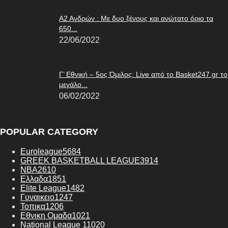
Α2 Ανδρών : Με δυο ξένους και ανώτατο όριο τα
650...
22/06/2022
Γ’ Εθνική – 5ος Όμιλος: Live από το Basket247.gr το
μεγάλο...
06/02/2022
POPULAR CATEGORY
Euroleague
5684
GREEK BASKETBALL LEAGUE
3914
NBA
2610
Ελλαδα
1851
Elite League
1482
Γυναικειο
1247
Τοπικα
1206
Εθνικη Ομαδα
1021
National League 1
1020