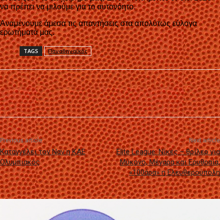
να πρέπει να μιλούμε για το αυτονόητο.
Αναμένουμε άμεσα τις απαντήσεις στα απολύτως εύλογα
ερωτήματά μας.
TAGS
Παναθηναϊκός
Previous article
Next article
Καταγγέλει τον Ναν η ΚΑΕ
Elite League: Νίκες – θρίλερ για
Ολυμπιακός
Μύκονο, Μέγαρα και Ερυθραία,
«100άρα» η Ελευθερούπολη