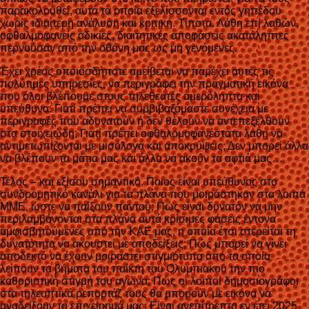
παρακολουθεί, αυτά τα οποία εξελίσσονται εντός γηπέδου
χωρίς ιδιαίτερη ανάλυση και κριτική. Τίποτα. Λάθη επί λαθών,
οφθαλμοφανείς αδικίες, διαιτητικές αποφάσεις ακατάληπτες
περνούσαν από την οθόνη μας ως μη γενόμενες.
Έχει χρέος οποιοσδήποτε αμείβεται να παρέχει αυτές τις
πολύτιμες υπηρεσίες, να περιγράφει την πραγματική εικόνα
που όλοι βλέπουμε στους τηλεθεατές αμερόληπτα και
υπεύθυνα. Γιατί πρέπει να συμβιβαζόμαστε συνέχεια με
περιγραφές που αδυνατούν ή δεν θέλουν να αντεπεξέλθουν
στα στοιχειώδη; Γιατί πρέπει οφθαλομοφανέστατα λάθη να
αντιμετωπίζονται με μισόλογα και αποκρύψεις; Δεν μπορεί άλλα
να βλέπουν τα μάτια μας και άλλα να ακούν τα αφτιά μας…
Τέλος – και εξίσου σημαντικό. Ποιος είναι υπεύθυνος στο
συνδρομητικό κανάλι για τα πλάνα που μοιράστηκαν στα λοιπά
ΜΜΕ, ώστε να παίξουν παντού; Πώς είναι δυνατόν να μην
περιλαμβάνονται στα πλάνα αυτά κρίσιμες φάσεις έντονα
αμφισβητούμενες από την ΚΑΕ μας, η οποία έτσι στερείται τη
δυνατότητα να ακουστεί με αποδείξεις; Πώς μπορεί να γίνει
αποδεκτό να έχουν μοιραστεί στιγμιότυπα από τα οποία
λείπουν τα βήματα του παίκτη του Ολυμπιακού την πιο
καθοριστική στιγμή του αγώνα; Πώς οι λοιποί δημοσιογράφοι
στα τηλεοπτικά ρεπορτάζ τους θα μπορούν με εικόνα να
αναδείξουν το επιχείρημά μας; Είναι ανεπίτρεπτο εν έτει 2025