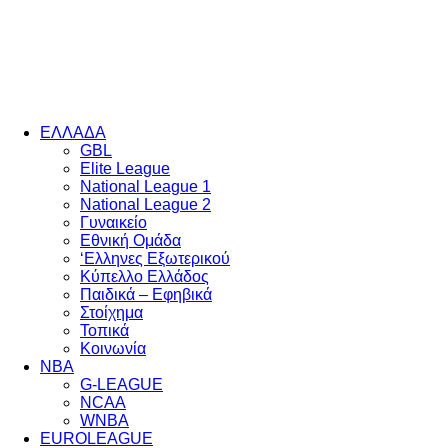
EΛΛΑΔΑ
GBL
Elite League
National League 1
National League 2
Γυναικείο
Εθνική Ομάδα
‘Ελληνες Εξωτερικού
Κύπελλο Ελλάδος
Παιδικά – Εφηβικά
Στοίχημα
Τοπικά
Κοινωνία
NBA
G-LEAGUE
NCAA
WNBA
ΕUROLEAGUE