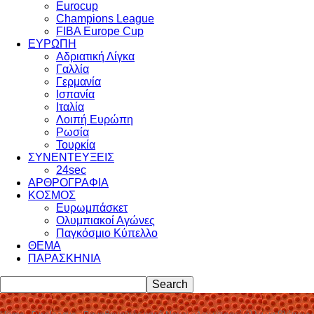
Eurocup
Champions League
FIBA Europe Cup
ΕΥΡΩΠΗ
Αδριατική Λίγκα
Γαλλία
Γερμανία
Ισπανία
Ιταλία
Λοιπή Ευρώπη
Ρωσία
Τουρκία
ΣΥΝΕΝΤΕΥΞΕΙΣ
24sec
ΑΡΘΡΟΓΡΑΦΙΑ
ΚΟΣΜΟΣ
Ευρωμπάσκετ
Ολυμπιακοί Αγώνες
Παγκόσμιο Κύπελλο
ΘΕΜΑ
ΠΑΡΑΣΚΗΝΙΑ