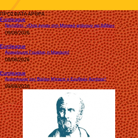
ΠΡΟΣΦΑΤΑ ΑΡΘΡΑ
Euroleague
Νέντοβιτς: «Όσα έγιναν στη Μονακό φτάνουν για βιβλίο»
09/08/2026
Euroleague
Ανακοίνωσε Γουάλας η Μακάμπι!
09/08/2026
Euroleague
Ανακοίνωσε τον Βάιλερ Μπαμπ ο Ερυθρός Αστέρας!
09/08/2026