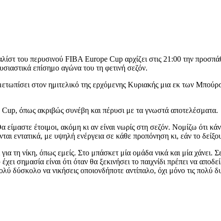
ίστ του περυσινού FIΒA Europe Cup αρχίζει στις 21:00 την προσπάθε
σιαστικά επίσημο αγώνα του τη φετινή σεζόν.
ετωπίσει στον ημιτελικό της ερχόμενης Κυριακής μια εκ των Μπούρσ
 Cup, όπως ακριβώς συνέβη και πέρυσι με τα γνωστά αποτελέσματα.
είμαστε έτοιμοι, ακόμη κι αν είναι νωρίς στη σεζόν. Νομίζω ότι κά
ι εντατικά, με υψηλή ενέργεια σε κάθε προπόνηση κι, εάν το δείξουν
α τη νίκη, όπως εμείς. Στο μπάσκετ μία ομάδα νικά και μία χάνει. Σε
χει σημασία είναι ότι όταν θα ξεκινήσει το παιχνίδι πρέπει να αποδεί
ολύ δύσκολο να νικήσεις οποιονδήποτε αντίπαλο, όχι μόνο τις πολύ δ