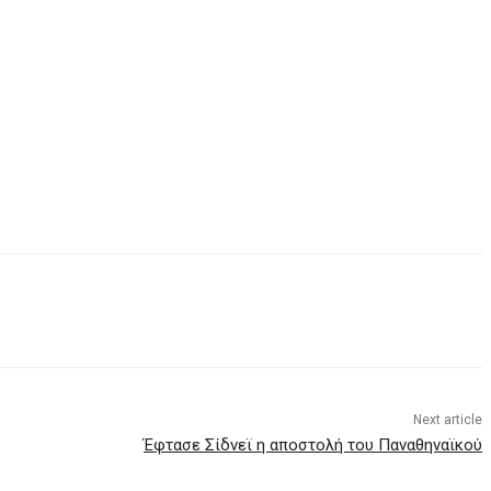
Next article
Έφτασε Σίδνεϊ η αποστολή του Παναθηναϊκού