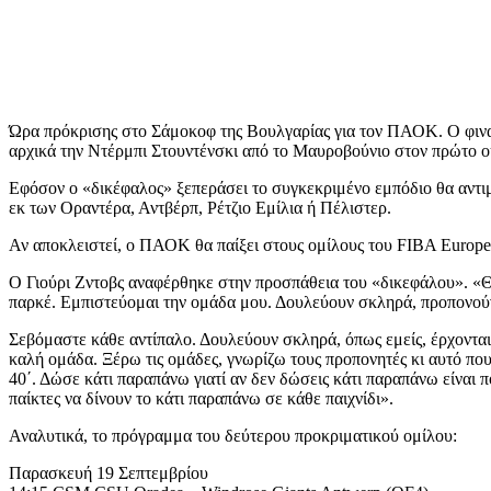
Ώρα πρόκρισης στο Σάμοκοφ της Βουλγαρίας για τον ΠΑΟΚ. Ο φιναλ
αρχικά την Ντέρμπι Στουντένσκι από το Μαυροβούνιο στον πρώτο ου
Εφόσον ο «δικέφαλος» ξεπεράσει το συγκεκριμένο εμπόδιο θα αντιμ
εκ των Οραντέρα, Αντβέρπ, Ρέτζιο Εμίλια ή Πέλιστερ.
Αν αποκλειστεί, ο ΠΑΟΚ θα παίξει στους ομίλους του FIBA Europe
Ο Γιούρι Ζντοβς αναφέρθηκε στην προσπάθεια του «δικεφάλου». «Θα 
παρκέ. Εμπιστεύομαι την ομάδα μου. Δουλεύουν σκληρά, προπονούντα
Σεβόμαστε κάθε αντίπαλο. Δουλεύουν σκληρά, όπως εμείς, έρχονται γι
καλή ομάδα. Ξέρω τις ομάδες, γνωρίζω τους προπονητές κι αυτό που έ
40΄. Δώσε κάτι παραπάνω γιατί αν δεν δώσεις κάτι παραπάνω είναι π
παίκτες να δίνουν το κάτι παραπάνω σε κάθε παιχνίδι».
Αναλυτικά, το πρόγραμμα του δεύτερου προκριματικού ομίλου:
Παρασκευή 19 Σεπτεμβρίου