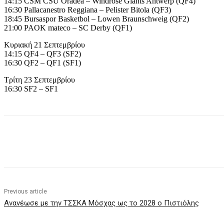
14:15 CSM CSU Oradea – Windrose Giants Antwerp (QF4)
16:30 Pallacanestro Reggiana – Pelister Bitola (QF3)
18:45 Bursaspor Basketbol – Lowen Braunschweig (QF2)
21:00 PAOK mateco – SC Derby (QF1)
Κυριακή 21 Σεπτεμβρίου
14:15 QF4 – QF3 (SF2)
16:30 QF2 – QF1 (SF1)
Τρίτη 23 Σεπτεμβρίου
16:30 SF2 – SF1
Share
Previous article
Ανανέωσε με την ΤΣΣΚΑ Μόσχας ως το 2028 ο Πιστιόλης