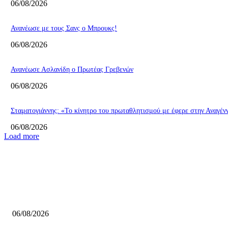
06/08/2026
Ανανέωσε με τους Σανς ο Μπρουκς!
06/08/2026
Ανανέωσε Ασλανίδη ο Πρωτέας Γρεβενών
06/08/2026
Σταματογιάννης: «Το κίνητρο του πρωταθλητισμού με έφερε στην Αναγέ
06/08/2026
Load more
ΕΠΙΛΟΓΕΣ ΣΥΝΤΑΚΤΗ
Στο Kansas State η Τζωάνα Ταμπάκου του Αθηναϊκού!
06/08/2026