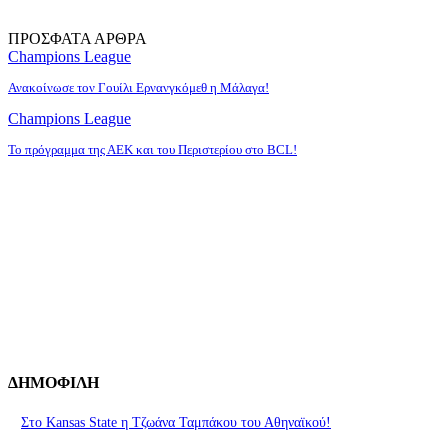
ΠΡΟΣΦΑΤΑ ΑΡΘΡΑ
Champions League
Ανακοίνωσε τον Γουίλι Ερνανγκόμεθ η Μάλαγα!
Champions League
Το πρόγραμμα της ΑΕΚ και του Περιστερίου στο BCL!
ΔΗΜΟΦΙΛΗ
Στο Kansas State η Τζωάνα Ταμπάκου του Αθηναϊκού!