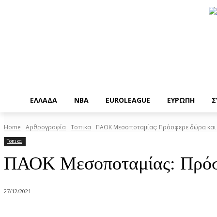
EΛΛΑΔΑ
NBA
ΕUROLEAGUE
ΕΥΡΩΠΗ
Σ
Home
Αρθρογραφία
Τοπικα
ΠΑΟΚ Μεσοποταμίας: Πρόσφερε δώρα και 
Τοπικα
ΠΑΟΚ Μεσοποταμίας: Πρόσφ
27/12/2021
Share