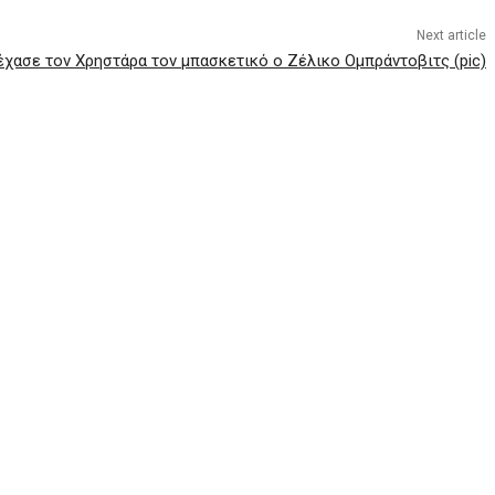
Next article
έχασε τον Χρηστάρα τον μπασκετικό ο Ζέλικο Ομπράντοβιτς (pic)