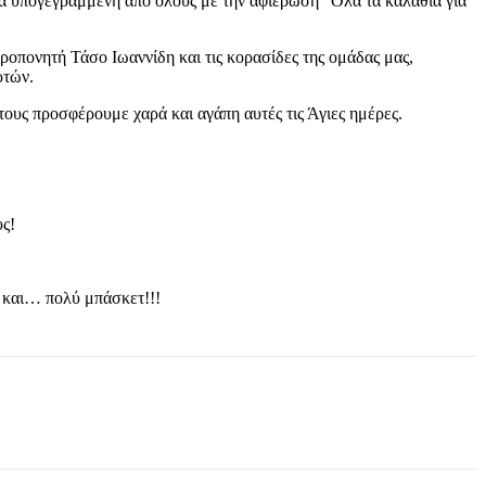
άλα υπογεγραμμένη από όλους με την αφιέρωση “Όλα τα καλάθια για
ροπονητή Τάσο Ιωαννίδη και τις κορασίδες της ομάδας μας,
ρτών.
ους προσφέρουμε χαρά και αγάπη αυτές τις Άγιες ημέρες.
υς!
 και… πολύ μπάσκετ!!!