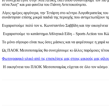
Η συνέχεια έγινε στην Νέα Λεύκη, εκεί όπου συναντήσαμε τον πιο 
σένα Άκη” και μια φανέλα του Γιάννη Αντετοκούνμπο.
Λίγες ημέρες αργότερα, την Τετάρτη στο κέντρο Λογοθεραπείας του 
συνάντησαν επίσης μικρά παιδιά της περιοχής που αντιμετωπίζουν π
Ευχαριστούμε πολύ τον κ. Κωνσταντίνο Σαββίδη και την οικογένεια
Ευχαριστούμε το κατάστημα Αθλητικά Είδη – Sports Action του Κώ
Το μόνο σίγουρο είναι πως όσες μάσκες και να φορέσουμε η χαρά κα
Ως ΠΑΟΚ Μεσοποταμίας θα συνεχίσουμε κι άλλες παρόμοιες τέτοιες
Φωτογραφικό υλικό από τις επισκέψεις μας στους μικρούς μας φίλου
Η οικογένεια του ΠΑΟΚ Μεσοποταμίας εύχεται σε όλο τον κόσμο Χ
Share