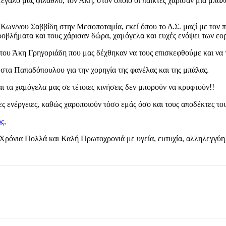
μεγάλο μας φίλαθλο, τον Άκη, στον οποίο οι παίκτες χάρισαν μια μπ
Κων/νου Σαββίδη στην Μεσοποταμία, εκεί όπου το Δ.Σ. μαζί με τον π
ροβλήματα και τους χάρισαν δώρα, χαμόγελα και ευχές ενόψει των εο
 του Άκη Γρηγοριάδη που μας δέχθηκαν να τους επισκεφθούμε και να τ
στα Παπαδόπουλου για την χορηγία της φανέλας και της μπάλας.
ι τα χαμόγελα μας σε τέτοιες κινήσεις δεν μπορούν να κρυφτούν!!
 ενέργειες, καθώς χαροποιούν τόσο εμάς όσο και τους αποδέκτες το
ς.
ρόνια Πολλά και Καλή Πρωτοχρονιά με υγεία, ευτυχία, αλληλεγγύη