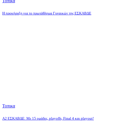
Τοπικα
Η προκήρυξη για το πρωτάθλημα Γυναικών της ΕΣΚΑΒΔΕ
Τοπικα
Α2 ΕΣΚΑΒΔΕ: Με 15 ομάδες, playoffs, Final 4 και playout!