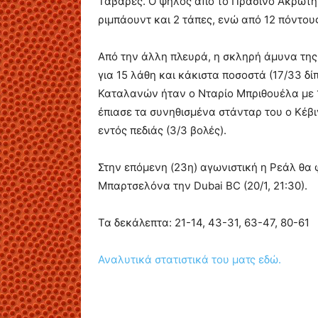
Ταβάρες. Ο ψηλός από το Πράσινο Ακρωτήρι
ριμπάουντ και 2 τάπες, ενώ από 12 πόντους
Από την άλλη πλευρά, η σκληρή άμυνα της
για 15 λάθη και κάκιστα ποσοστά (17/33 δί
Καταλανών ήταν ο Νταρίο Μπριθουέλα με 1
έπιασε τα συνηθισμένα στάνταρ του ο Κέβι
εντός πεδιάς (3/3 βολές).
Στην επόμενη (23η) αγωνιστική η Ρεάλ θα φ
Μπαρτσελόνα την Dubai BC (20/1, 21:30).
Τα δεκάλεπτα: 21-14, 43-31, 63-47, 80-61
Αναλυτικά στατιστικά του ματς εδώ.