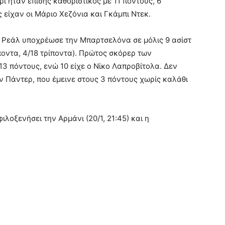
 ήταν επίσης καθοριστικός με 11 πόντους, 6
 είχαν οι Μάριο Χεζόνια και Γκάμπι Ντεκ.
 Ρεάλ υποχρέωσε την Μπαρτσελόνα σε μόλις 9 ασίστ
ποντα, 4/18 τρίποντα). Πρώτος σκόρερ των
3 πόντους, ενώ 10 είχε ο Νίκο Λαπροβίτολα. Δεν
ν Πάντερ, που έμεινε στους 3 πόντους χωρίς καλάθι
ιλοξενήσει την Αρμάνι (20/1, 21:45) και η