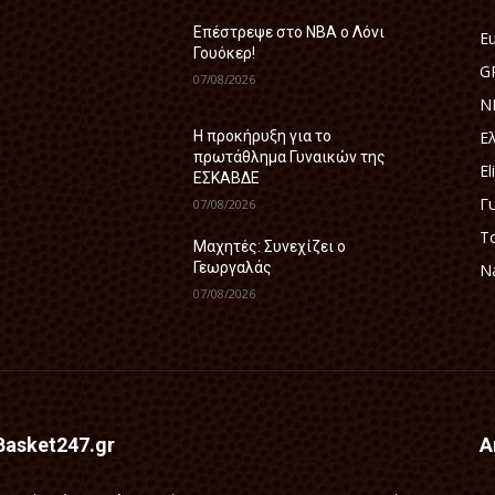
Επέστρεψε στο ΝΒΑ ο Λόνι
E
Γουόκερ!
G
07/08/2026
N
Ε
Η προκήρυξη για το
πρωτάθλημα Γυναικών της
El
ΕΣΚΑΒΔΕ
Γ
07/08/2026
Τ
Mαχητές: Συνεχίζει ο
Γεωργαλάς
Na
07/08/2026
Basket247.gr
Α