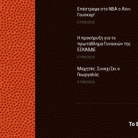
Επέστρεψε στο ΝΒΑ ο Λόνι
Γουόκερ!
07/08/2026
Η προκήρυξη για το
πρωτάθλημα Γυναικών της
ΕΣΚΑΒΔΕ
07/08/2026
Mαχητές: Συνεχίζει ο
Γεωργαλάς
07/08/2026
Το 