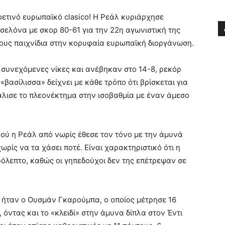
φετινό ευρωπαϊκό clasico! Η Ρεάλ κυριάρχησε
ελόνα με σκορ 80-61 για την 22η αγωνιστική της
τους παιχνίδια στην κορυφαία ευρωπαϊκή διοργάνωση.
ς συνεχόμενες νίκες και ανέβηκαν στο 14-8, ρεκόρ
βασίλισσα» δείχνει με κάθε τρόπο ότι βρίσκεται για
λισε το πλεονέκτημα στην ισοβαθμία με έναν άμεσο
ού η Ρεάλ από νωρίς έθεσε τον τόνο με την άμυνά
ωρίς να τα χάσει ποτέ. Είναι χαρακτηριστικό ότι η
λεπτο, καθώς οι γηπεδούχοι δεν της επέτρεψαν σε
 ήταν ο Ουσμάν Γκαρούμπα, ο οποίος μέτρησε 16
), όντας και το «κλειδί» στην άμυνα δίπλα στον Έντι