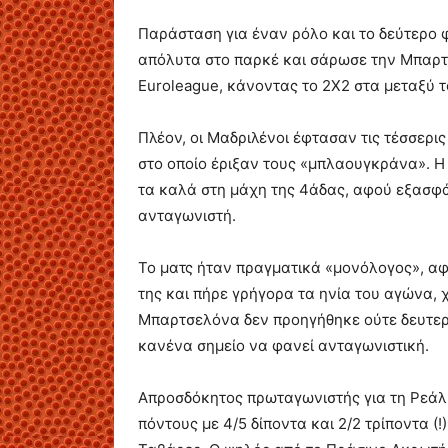
Παράσταση για έναν ρόλο και το δεύτερο 
απόλυτα στο παρκέ και σάρωσε την Μπαρτσ
Euroleague, κάνοντας το 2Χ2 στα μεταξύ 
Πλέον, οι Μαδριλένοι έφτασαν τις τέσσερι
στο οποίο έριξαν τους «μπλαουγκράνα». Η «
τα καλά στη μάχη της 4άδας, αφού εξασφά
ανταγωνιστή.
Το ματς ήταν πραγματικά «μονόλογος», αφ
της και πήρε γρήγορα τα ηνία του αγώνα, χ
Μπαρτσελόνα δεν προηγήθηκε ούτε δευτερό
κανένα σημείο να φανεί ανταγωνιστική.
Απροσδόκητος πρωταγωνιστής για τη Ρεάλ
πόντους με 4/5 δίποντα και 2/2 τρίποντα (!