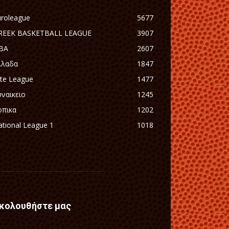
uroleague
5677
REEK BASKETBALL LEAGUE
3907
BA
2607
λλαδα
1847
ite League
1477
υναικειο
1245
οπικα
1202
tional League 1
1018
κολουθήστε μας