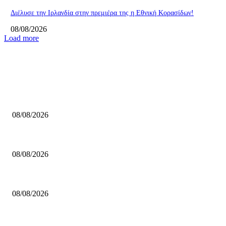
Διέλυσε την Ιρλανδία στην πρεμιέρα της η Εθνική Κορασίδων!
08/08/2026
Load more
ΕΠΙΛΟΓΕΣ ΣΥΝΤΑΚΤΗ
ΚΑΟ Χαλκιδικής: Ανακοίνωσε Ρέμπερ!
08/08/2026
Kerakoll ΑΓΕΧ: Ανακοίνωσε Χορν!
08/08/2026
Ανακοίνωσαν Μοσχόπουλο οι Δαναοί Τρικάλων!
08/08/2026
ΔΗΜΟΦΙΛΗ ΑΡΘΡΑ