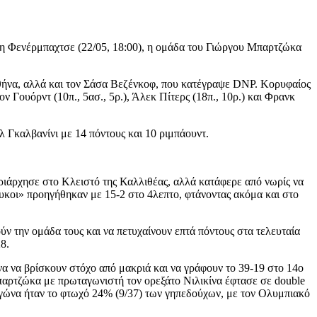
 τη Φενέρμπαχτσε (22/05, 18:00), η ομάδα του Γιώργου Μπαρτζώκα
Αθήνα, αλλά και τον Σάσα Βεζένκοφ, που κατέγραψε DNP. Κορυφαίος
 Γουόρντ (10π., 5ασ., 5ρ.), Άλεκ Πίτερς (18π., 10ρ.) και Φρανκ
λ Γκαλβανίνι με 14 πόντους και 10 ριμπάουντ.
υριάρχησε στο Κλειστό της Καλλιθέας, αλλά κατάφερε από νωρίς να
λευκοι» προηγήθηκαν με 15-2 στο 4λεπτο, φτάνοντας ακόμα και στο
 την ομάδα τους και να πετυχαίνουν επτά πόντους στα τελευταία
8.
να να βρίσκουν στόχο από μακριά και να γράφουν το 39-19 στο 14ο
Μπαρτζώκα με πρωταγωνιστή τον ορεξάτο Νιλικίνα έφτασε σε double
 αγώνα ήταν το φτωχό 24% (9/37) των γηπεδούχων, με τον Ολυμπιακό