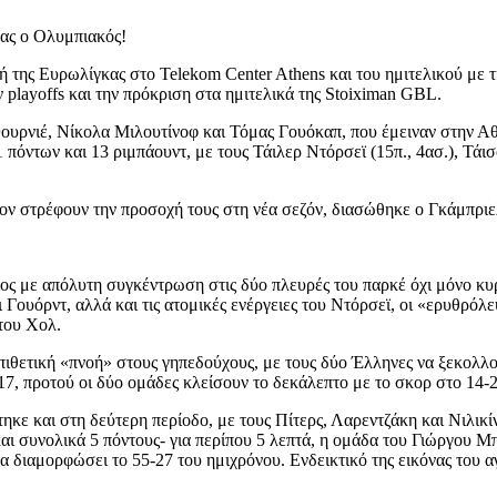
νας ο Ολυμπιακός!
ή της Ευρωλίγκας στο Telekom Center Athens και του ημιτελικού με
ν playoffs και την πρόκριση στα ημιτελικά της Stoiximan GBL.
Φουρνιέ, Νίκολα Μιλουτίνοφ και Τόμας Γουόκαπ, που έμειναν στην 
όντων και 13 ριμπάουντ, με τους Τάιλερ Ντόρσεϊ (15π., 4ασ.), Τάισον
έον στρέφουν την προσοχή τους στη νέα σεζόν, διασώθηκε ο Γκάμπριε
οίος με απόλυτη συγκέντρωση στις δύο πλευρές του παρκέ όχι μόνο κ
ι Γουόρντ, αλλά και τις ατομικές ενέργειες του Ντόρσεϊ, οι «ερυθρό
του Χολ.
ετική «πνοή» στους γηπεδούχους, με τους δύο Έλληνες να ξεκολλούν
+17, προτού οι δύο ομάδες κλείσουν το δεκάλεπτο με το σκορ στο 14-2
ηκε και στη δεύτερη περίοδο, με τους Πίτερς, Λαρεντζάκη και Νιλικί
και συνολικά 5 πόντους- για περίπου 5 λεπτά, η ομάδα του Γιώργου 
α διαμορφώσει το 55-27 του ημιχρόνου. Ενδεικτικό της εικόνας του