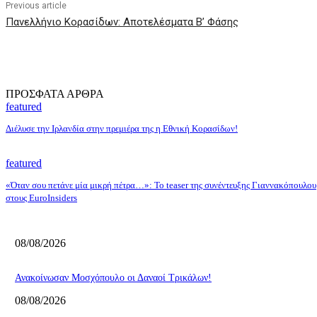
Previous article
Πανελλήνιο Κορασίδων: Αποτελέσματα Β’ Φάσης
ΠΡΟΣΦΑΤΑ ΑΡΘΡΑ
featured
Διέλυσε την Ιρλανδία στην πρεμιέρα της η Εθνική Κορασίδων!
featured
«Όταν σου πετάνε μία μικρή πέτρα…»: Το teaser της συνέντευξης Γιαννακόπουλου
στους EuroInsiders
08/08/2026
Ανακοίνωσαν Μοσχόπουλο οι Δαναοί Τρικάλων!
08/08/2026