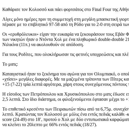
Καθάρισε τον Κολοσσό και πάει φορτσάτος στο Final Four της Αθή
Λίγες μόνο ημέρες πριν τη συμμετοχή στη μεγάλη μπασκετική γιορτ
πέρασε με το επιβλητικό 97-58 από τη Ρόδο για το 2-0 στη σειρά τω
Οι «ερυθρόλευκοι» είχαν την ευκαιρία να ξεκουράσουν τους Εβάν 
των νικητών ήταν ο Ντόντα Χολ με ένα πληθωρικό double-double 21 π
Νιλικίνα (11π.) να ακολουθούν σε απόδοση.
Για τους Ροδίτες, που ολοκλήρωσαν τις φετινές υποχρεώσεις και πλ
Το ματς:
Καταιγιστικό ήταν το ξεκίνημα του αγώνα για τον Ολυμπιακό, ο οπ
«χτίσει» μεγάλες διαφορές. Με τα μαζεμένα τρίποντα των Πίτερς κα
+15 (7-22) τρία λεπτά αργότερα, χάρη στους συνεχόμενους πόντους 
Η είσοδος των Πετρόπουλου και Χρυσικόπουλου στο ματς έδωσε επιθ
2,5 λεπτά. Στο ίδιο διάστημα, οι φιλοξενούμενοι έφτασαν μέχρι το 
Το επιθετικό κρεσέντο των Πειραιωτών πίσω από τα 6,75μ. συνεχίστ
λεπτό. Κρατώντας τον Κολοσσό με μόλις ένα εντός πεδιάς καλάθι -
score (24-49) στο 18′, προτού ο Χολ με δύο εντυπωσιακά καρφώματ
να κλείνει το 20λεπτο με 66% εντός πεδιάς (18/27).