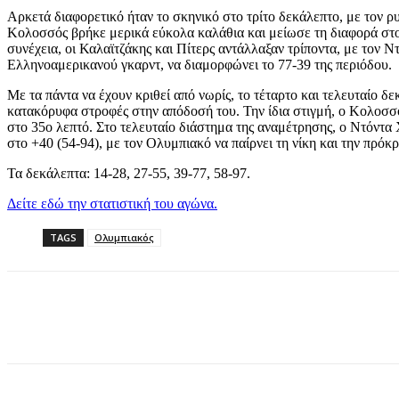
Αρκετά διαφορετικό ήταν το σκηνικό στο τρίτο δεκάλεπτο, με τον ρ
Κολοσσός βρήκε μερικά εύκολα καλάθια και μείωσε τη διαφορά στο 
συνέχεια, οι Καλαϊτζάκης και Πίτερς αντάλλαξαν τρίποντα, με τον Ν
Ελληνοαμερικανού γκαρντ, να διαμορφώνει το 77-39 της περιόδου.
Με τα πάντα να έχουν κριθεί από νωρίς, το τέταρτο και τελευταίο 
κατακόρυφα στροφές στην απόδοσή του. Την ίδια στιγμή, ο Κολοσσός
στο 35ο λεπτό. Στο τελευταίο διάστημα της αναμέτρησης, ο Ντόντα
στο +40 (54-94), με τον Ολυμπιακό να παίρνει τη νίκη και την πρόκρ
Τα δεκάλεπτα: 14-28, 27-55, 39-77, 58-97.
Δείτε εδώ την στατιστική του αγώνα.
TAGS
Ολυμπιακός
Share