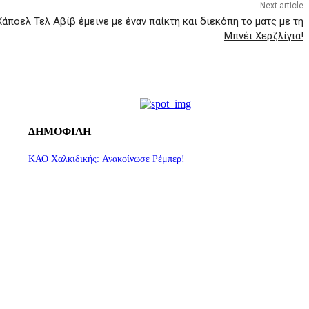
Next article
άποελ Τελ Αβίβ έμεινε με έναν παίκτη και διεκόπη το ματς με τη
Μπνέι Χερζλίγια!
ΔΗΜΟΦΙΛΗ
ΚΑΟ Χαλκιδικής: Ανακοίνωσε Ρέμπερ!