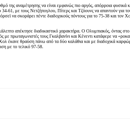
υθμό της αναμέτρησης να είναι εμφανώς πιο αργός, απόρροια φυσικά κα
34-61, με τους Νετζήπογλου, Πίτερς και Τζόουνς να απαντούν για του
τόρσεϊ να σκοράρει πέντε διαδοχικούς πόντους για το 75-38 και τον 
δεκάλεπτο απέκτησε διαδικαστικό χαρακτήρα. Ο Ολυμπιακός, όντας στο
 με πρωταγωνιστές τους Γκαλβανίνι και Κένεντι κατάφερε να «ροκανίσ
 Χολ έκανε θραύση πάνω από τα δύο καλάθια και με διαδοχικά καρφώμ
ιση με το τελικό 97-58.