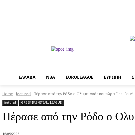
EΛΛΑΔΑ
NBA
ΕUROLEAGUE
ΕΥΡΩΠΗ
Σ
Home
featured
Πέρασε από την Ρόδο ο Ολυμπιακός και τώρα Final Four!
featured
GREEK BASKETBALL LEAGUE
Πέρασε από την Ρόδο ο Ολυμ
16/05/2026