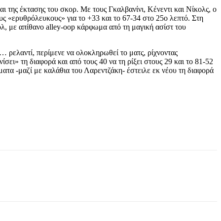
ι της έκτασης του σκορ. Με τους Γκαλβανίνι, Κένεντι και Νίκολς, ο
ς «ερυθρόλευκους» για το +33 και το 67-34 στο 25ο λεπτό. Στη
Χολ, με απίθανο alley-oop κάρφωμα από τη μαγική ασίστ του
… ρελαντί, περίμενε να ολοκληρωθεί το ματς, ρίχνοντας
ει» τη διαφορά και από τους 40 να τη ρίξει στους 29 και το 81-52
ατα -μαζί με καλάθια του Λαρεντζάκη- έστειλε εκ νέου τη διαφορά