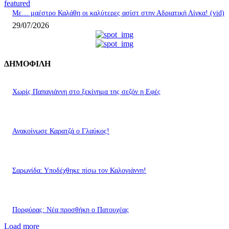
featured
Με… μαέστρο Καλάθη οι καλύτερες ασίστ στην Αδριατική Λίγκα! (vid)
29/07/2026
ΔΗΜΟΦΙΛΗ
Χωρίς Παπαγιάννη στο ξεκίνημα της σεζόν η Εφές
Ανακοίνωσε Καρατζά ο Γλαύκος!
Σαρωνίδα: Υποδέχθηκε πίσω τον Καλογιάννη!
Πορφύρας: Νέα προσθήκη ο Πατουχέας
Load more