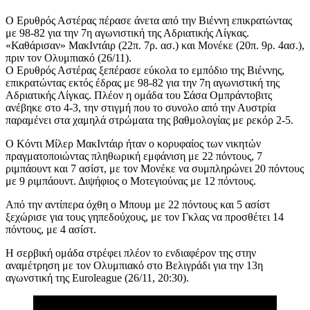
Ο Ερυθρός Αστέρας πέρασε άνετα από την Βιέννη επικρατώντας
με 98-82 για την 7η αγωνιστική της Αδριατικής Λίγκας.
«Καθάρισαν» ΜακΙντάιρ (22π. 7ρ. ασ.) και Μονέκε (20π. 9ρ. 4ασ.),
πριν τον Ολυμπιακό (26/11).
Ο Ερυθρός Αστέρας ξεπέρασε εύκολα το εμπόδιο της Βιέννης,
επικρατώντας εκτός έδρας με 98-82 για την 7η αγωνιστική της
Αδριατικής Λίγκας. Πλέον η ομάδα του Σάσα Ομπράντοβιτς
ανέβηκε στο 4-3, την στιγμή που το συνολο από την Αυστρία
παραμένει στα χαμηλά στρώματα της βαθμολογίας με ρεκόρ 2-5.
Ο Κόντι Μίλερ ΜακΙντάιρ ήταν ο κορυφαίος των νικητών
πραγματοποιώντας πληθωρική εμφάνιση με 22 πόντους, 7
ριμπάουντ και 7 ασίστ, με τον Μονέκε να συμπληρώνει 20 πόντους
με 9 ριμπάουντ. Διψήφιος ο Μοτεγιούνας με 12 πόντους.
Από την αντίπερα όχθη ο Μπουμ με 22 πόντους και 5 ασίστ
ξεχώρισε για τους γηπεδούχους, με τον Γκλας να προσθέτει 14
πόντους, με 4 ασίστ.
Η σερβική ομάδα στρέφει πλέον το ενδιαφέρον της στην
αναμέτρηση με τον Ολυμπιακό στο Βελιγράδι για την 13η
αγωνστική της Euroleague (26/11, 20:30).