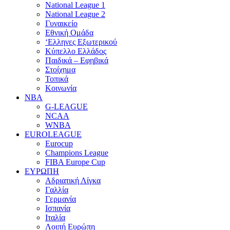
National League 1
National League 2
Γυναικείο
Εθνική Ομάδα
‘Ελληνες Εξωτερικού
Κύπελλο Ελλάδος
Παιδικά – Εφηβικά
Στοίχημα
Τοπικά
Κοινωνία
NBA
G-LEAGUE
NCAA
WNBA
ΕUROLEAGUE
Eurocup
Champions League
FIBA Europe Cup
ΕΥΡΩΠΗ
Αδριατική Λίγκα
Γαλλία
Γερμανία
Ισπανία
Ιταλία
Λοιπή Ευρώπη