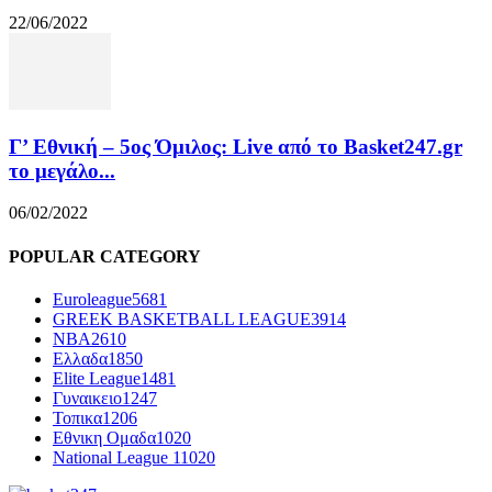
22/06/2022
Γ’ Εθνική – 5ος Όμιλος: Live από το Basket247.gr
το μεγάλο...
06/02/2022
POPULAR CATEGORY
Euroleague
5681
GREEK BASKETBALL LEAGUE
3914
NBA
2610
Ελλαδα
1850
Elite League
1481
Γυναικειο
1247
Τοπικα
1206
Εθνικη Ομαδα
1020
National League 1
1020