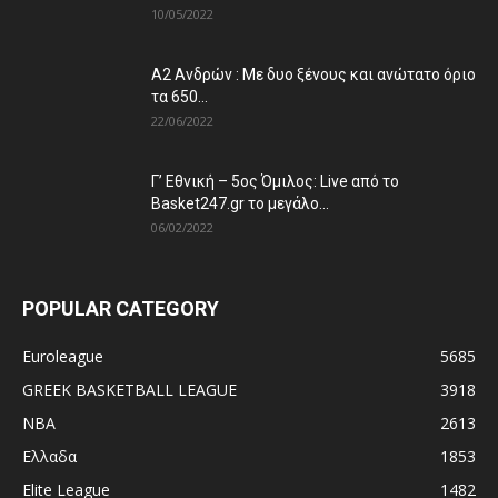
10/05/2022
Α2 Ανδρών : Με δυο ξένους και ανώτατο όριο
τα 650...
22/06/2022
Γ’ Εθνική – 5ος Όμιλος: Live από το
Basket247.gr το μεγάλο...
06/02/2022
POPULAR CATEGORY
Euroleague
5685
GREEK BASKETBALL LEAGUE
3918
NBA
2613
Ελλαδα
1853
Elite League
1482