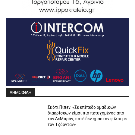
ΔΗΜΟΦΙΛΗ
Σκότι Πίπεν: «Σε επίπεδο ομαδικών
διακρίσεων είμαι πιο πετυχημένος από
τον ΛεΜπρόν, ποτέ δεν ήμασταν φίλοι με
τον Τζόρνταν»