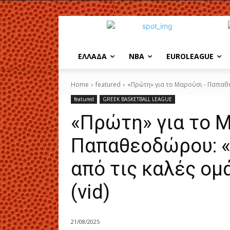
EΛΛΑΔΑ
NBA
ΕUROLEAGUE
Home
featured
«Πρώτη» για το Μαρούσι - Παπαθε
featured
GREEK BASKETBALL LEAGUE
«Πρώτη» για το 
Παπαθεοδώρου: «
από τις καλές ομ
(vid)
21/08/2025