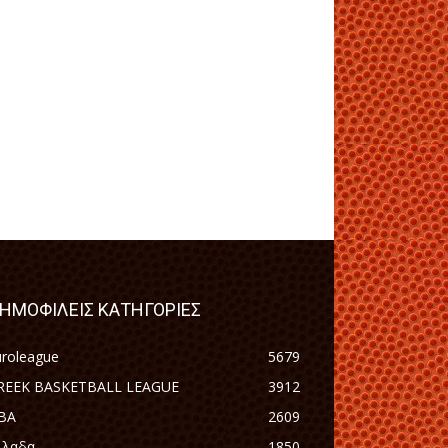
ΗΜΟΦΙΛΕΙΣ ΚΑΤΗΓΟΡΙΕΣ
uroleague
5679
REEK BASKETBALL LEAGUE
3912
BA
2609
λλαδα
1850