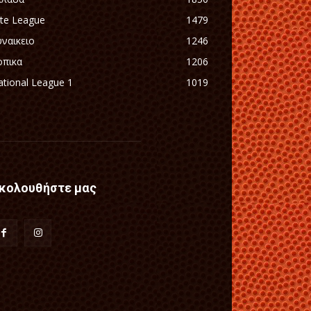
ite League
1479
υναικειο
1246
οπικα
1206
tional League 1
1019
κολουθήστε μας