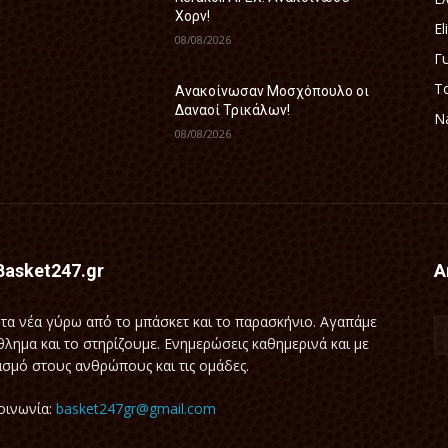
Χορν!
El
08/08/2026
Γ
Τ
Ανακοίνωσαν Μοσχόπουλο οι
Δαναοί Τρικάλων!
Na
08/08/2026
Basket247.gr
Α
τα νέα γύρω απ΄ό το μπάσκετ και το παρασκήνιο. Αγαπάμε
θλημα και το στηρίζουμε. Ενημερώσεις καθημερινά και με
σμό στους ανθρώπους και τις ομάδες.
οινωνία:
basket247gr@gmail.com