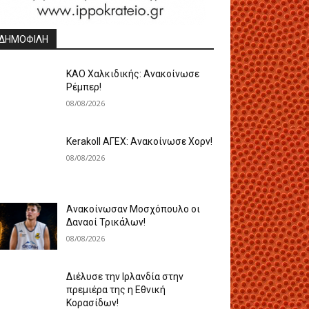
ΔΗΜΟΦΙΛΗ
ΚΑΟ Χαλκιδικής: Ανακοίνωσε
Ρέμπερ!
08/08/2026
Kerakoll ΑΓΕΧ: Ανακοίνωσε Χορν!
08/08/2026
Ανακοίνωσαν Μοσχόπουλο οι
Δαναοί Τρικάλων!
08/08/2026
Διέλυσε την Ιρλανδία στην
πρεμιέρα της η Εθνική
Κορασίδων!