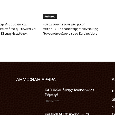
featured
ην Λιθουανία και
«Όταν σου πετάνε μία μικρή
ε από τα ημιτελικά και
πέτρα…»: Το teaser της συνέντευξης
 Εθνική Νεανίδων!
Γιαννακόπουλου στους EuroInsiders
ΔΗΜΟΦΙΛΗ ΑΡΘΡΑ
Δ
ΚΑΟ Χαλκιδικής: Ανακοίνωσε
E
Ρέμπερ!
G
08/08/2026
N
Ε
Kerakoll ΑΓΕΧ: Ανακοίνωσε