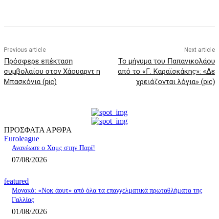
Previous article
Next article
Πρόσφερε επέκταση
Το μήνυμα του Παπανικολάου
συμβολαίου στον Χάουαρντ η
από το «Γ. Καραϊσκάκης»: «Δε
Μπασκόνια (pic)
χρειάζονται λόγια» (pic)
ΠΡΟΣΦΑΤΑ ΑΡΘΡΑ
Euroleague
Ανανέωσε ο Χομς στην Παρί!
07/08/2026
featured
Μονακό: «Νοκ άουτ» από όλα τα επαγγελματικά πρωταθλήματα της
Γαλλίας
01/08/2026