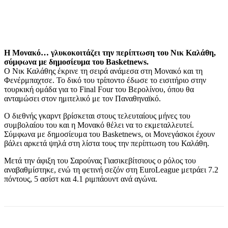
Η Μονακό… γλυκοκοιτάζει την περίπτωση του Νικ Καλάθη,
σύμφωνα με δημοσίευμα του Basketnews.
Ο Νικ Καλάθης έκρινε τη σειρά ανάμεσα στη Μονακό και τη
Φενέρμπαχτσε. Το δικό του τρίποντο έδωσε το εισιτήριο στην
τουρκική ομάδα για το Final Four του Βερολίνου, όπου θα
ανταμώσει στον ημιτελικό με τον Παναθηναϊκό.
Ο διεθνής γκαρντ βρίσκεται στους τελευταίους μήνες του
συμβολαίου του και η Μονακό θέλει να το εκμεταλλευτεί.
Σύμφωνα με δημοσίευμα του Basketnews, οι Μονεγάσκοι έχουν
βάλει αρκετά ψηλά στη λίστα τους την περίπτωση του Καλάθη.
Μετά την άφιξη του Σαρούνας Γιασικεβίτσιους ο ρόλος του
αναβαθμίστηκε, ενώ τη φετινή σεζόν στη EuroLeague μετράει 7.2
πόντους, 5 ασίστ και 4.1 ριμπάουντ ανά αγώνα.