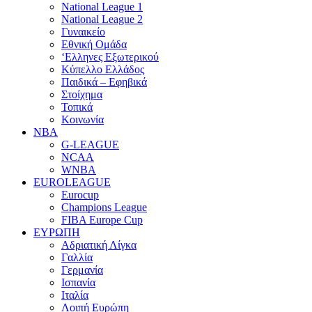
National League 1
National League 2
Γυναικείο
Εθνική Ομάδα
‘Ελληνες Εξωτερικού
Κύπελλο Ελλάδος
Παιδικά – Εφηβικά
Στοίχημα
Τοπικά
Κοινωνία
NBA
G-LEAGUE
NCAA
WNBA
ΕUROLEAGUE
Eurocup
Champions League
FIBA Europe Cup
ΕΥΡΩΠΗ
Αδριατική Λίγκα
Γαλλία
Γερμανία
Ισπανία
Ιταλία
Λοιπή Ευρώπη