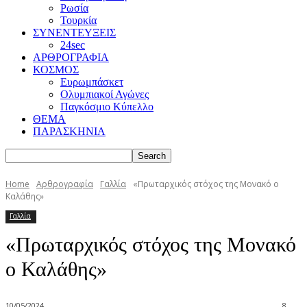
Ρωσία
Τουρκία
ΣΥΝΕΝΤΕΥΞΕΙΣ
24sec
ΑΡΘΡΟΓΡΑΦΙΑ
ΚΟΣΜΟΣ
Ευρωμπάσκετ
Ολυμπιακοί Αγώνες
Παγκόσμιο Κύπελλο
ΘΕΜΑ
ΠΑΡΑΣΚΗΝΙΑ
Home
Αρθρογραφία
Γαλλία
«Πρωταρχικός στόχος της Μονακό ο
Καλάθης»
Γαλλία
«Πρωταρχικός στόχος της Μονακό
ο Καλάθης»
10/05/2024
8