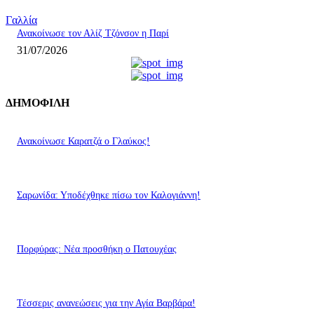
Γαλλία
Ανακοίνωσε τον Αλίζ Τζόνσον η Παρί
31/07/2026
ΔΗΜΟΦΙΛΗ
Ανακοίνωσε Καρατζά ο Γλαύκος!
Σαρωνίδα: Υποδέχθηκε πίσω τον Καλογιάννη!
Πορφύρας: Νέα προσθήκη ο Πατουχέας
Τέσσερις ανανεώσεις για την Αγία Βαρβάρα!