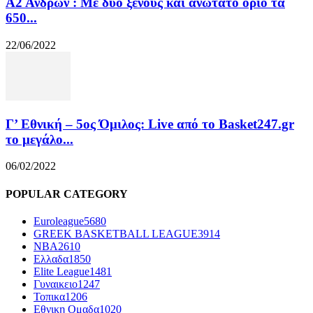
Α2 Ανδρών : Με δυο ξένους και ανώτατο όριο τα
650...
22/06/2022
Γ’ Εθνική – 5ος Όμιλος: Live από το Basket247.gr
το μεγάλο...
06/02/2022
POPULAR CATEGORY
Euroleague
5680
GREEK BASKETBALL LEAGUE
3914
NBA
2610
Ελλαδα
1850
Elite League
1481
Γυναικειο
1247
Τοπικα
1206
Εθνικη Ομαδα
1020