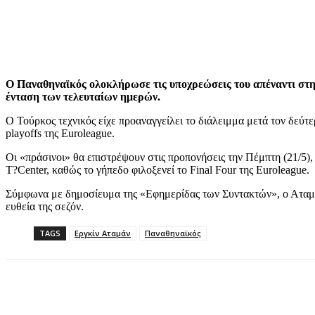
Ο Παναθηναϊκός ολοκλήρωσε τις υποχρεώσεις του απέναντι στη 
ένταση των τελευταίων ημερών.
Ο Τούρκος τεχνικός είχε προαναγγείλει το διάλειμμα μετά τον δεύτ
playoffs της Euroleague.
Οι «πράσινοι» θα επιστρέψουν στις προπονήσεις την Πέμπτη (21/5)
T?Center, καθώς το γήπεδο φιλοξενεί το Final Four της Euroleague.
Σύμφωνα με δημοσίευμα της «Εφημερίδας των Συντακτών», ο Αταμάν
ευθεία της σεζόν.
TAGS
Εργκίν Αταμάν
Παναθηναϊκός
Share