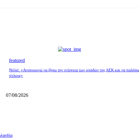
featured
Νόλεϊ: «Ανυπομονώ να ζήσω την ενέργεια των οπαδών της ΑΕΚ και να παλέψω
τίτλους»
07/08/2026
ρλανδία