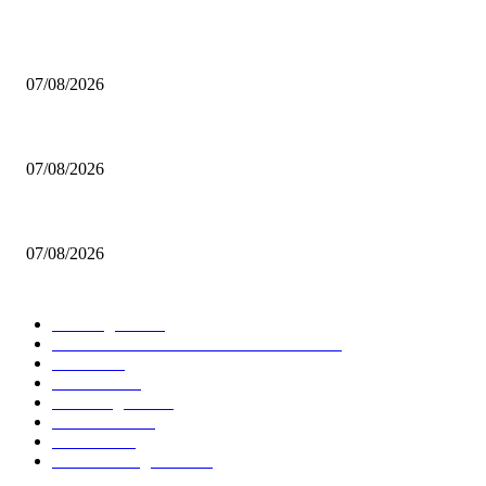
ΔΗΜΟΦΙΛΗ ΑΡΘΡΑ
Συνεχίζει στην Ρωσία ο Ποκουσέφσκι
07/08/2026
Τέλος από την Φενέρ ο Εκσίογλου
07/08/2026
Ευρωμπάσκετ U16: Πρεμιέρα για την Εθνική Κορασίδων απέναντι στην Ι
07/08/2026
ΔΗΜΟΦΙΛΕΙΣ ΚΑΤΗΓΟΡΙΕΣ
Euroleague
5677
GREEK BASKETBALL LEAGUE
3908
NBA
2607
Ελλαδα
1847
Elite League
1477
Γυναικειο
1246
Τοπικα
1202
National League 1
1018