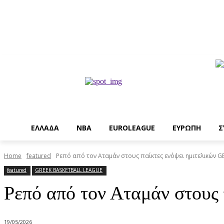
EΛΛΑΔΑ
NBA
ΕUROLEAGUE
ΕΥΡΩΠΗ
Σ
Home
featured
Ρεπό από τον Αταμάν στους παίκτες ενόψει ημιτελικών G
featured
GREEK BASKETBALL LEAGUE
Ρεπό από τον Αταμάν στους 
19/05/2026