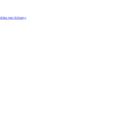
λέψω για τίτλους»
ρλανδία