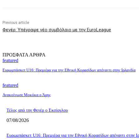
Previous article
Φενέρ: Υπέγραψε νέο συμβόλαιο με την EuroLeague
ΠΡΟΣΦΑΤΑ ΑΡΘΡΑ
featured
Ευρωμπάσκετ U16: Πρεμιέρα για την Εθνική Κορασίδων απέναντι στην Ιρλανδία
featured
Ανακοίνωσε Μοκόκα ο Άρης
Τέλος από την Φενέρ ο Εκσίογλου
07/08/2026
Ευρωμπάσκετ U16: Πρεμιέρα για την Εθνική Κορασίδων απέναντι στην Ι