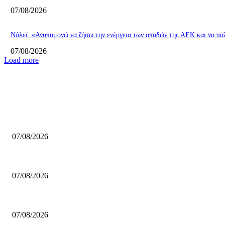
07/08/2026
Νόλεϊ: «Ανυπομονώ να ζήσω την ενέργεια των οπαδών της ΑΕΚ και να πα
07/08/2026
Load more
ΕΠΙΛΟΓΕΣ ΣΥΝΤΑΚΤΗ
Συνεχίζει στην Ρωσία ο Ποκουσέφσκι
07/08/2026
Τέλος από την Φενέρ ο Εκσίογλου
07/08/2026
Ευρωμπάσκετ U16: Πρεμιέρα για την Εθνική Κορασίδων απέναντι στην Ι
07/08/2026