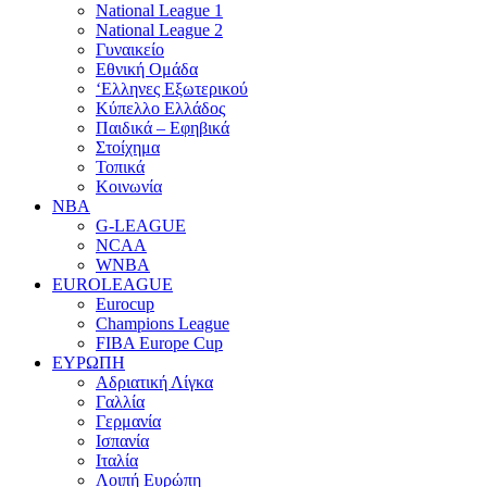
National League 1
National League 2
Γυναικείο
Εθνική Ομάδα
‘Ελληνες Εξωτερικού
Κύπελλο Ελλάδος
Παιδικά – Εφηβικά
Στοίχημα
Τοπικά
Κοινωνία
NBA
G-LEAGUE
NCAA
WNBA
ΕUROLEAGUE
Eurocup
Champions League
FIBA Europe Cup
ΕΥΡΩΠΗ
Αδριατική Λίγκα
Γαλλία
Γερμανία
Ισπανία
Ιταλία
Λοιπή Ευρώπη