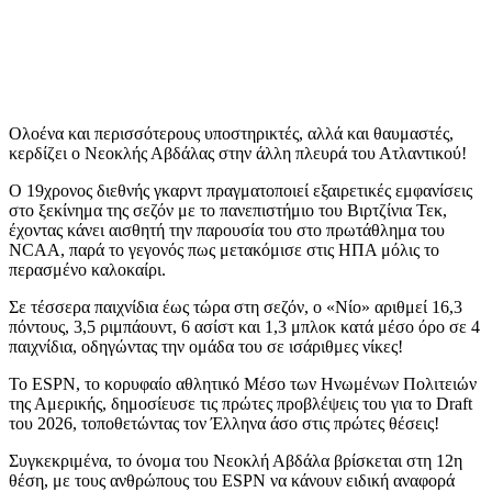
Ολοένα και περισσότερους υποστηρικτές, αλλά και θαυμαστές,
κερδίζει ο Νεοκλής Αβδάλας στην άλλη πλευρά του Ατλαντικού!
Ο 19χρονος διεθνής γκαρντ πραγματοποιεί εξαιρετικές εμφανίσεις
στο ξεκίνημα της σεζόν με το πανεπιστήμιο του Βιρτζίνια Τεκ,
έχοντας κάνει αισθητή την παρουσία του στο πρωτάθλημα του
NCAA, παρά το γεγονός πως μετακόμισε στις ΗΠΑ μόλις το
περασμένο καλοκαίρι.
Σε τέσσερα παιχνίδια έως τώρα στη σεζόν, ο «Νίο» αριθμεί 16,3
πόντους, 3,5 ριμπάουντ, 6 ασίστ και 1,3 μπλοκ κατά μέσο όρο σε 4
παιχνίδια, οδηγώντας την ομάδα του σε ισάριθμες νίκες!
Το ESPN, το κορυφαίο αθλητικό Μέσο των Ηνωμένων Πολιτειών
της Αμερικής, δημοσίευσε τις πρώτες προβλέψεις του για το Draft
του 2026, τοποθετώντας τον Έλληνα άσο στις πρώτες θέσεις!
Συγκεκριμένα, το όνομα του Νεοκλή Αβδάλα βρίσκεται στη 12η
θέση, με τους ανθρώπους του ESPN να κάνουν ειδική αναφορά