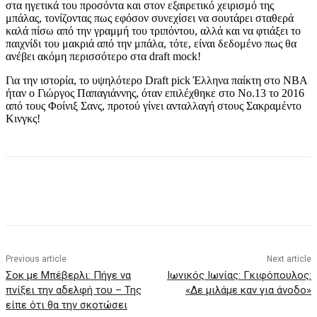
στα ηγετικά του προσόντα και στον εξαιρετικό χειρισμό της
μπάλας, τονίζοντας πως εφόσον συνεχίσει να σουτάρει σταθερά
καλά πίσω από την γραμμή του τριπόντου, αλλά και να φτιάξει το
παιχνίδι του μακριά από την μπάλα, τότε, είναι δεδομένο πως θα
ανέβει ακόμη περισσότερο στα draft mock!
Για την ιστορία, το υψηλότερο Draft pick Έλληνα παίκτη στο ΝΒΑ
ήταν ο Γιώργος Παπαγιάννης, όταν επιλέχθηκε στο Νο.13 το 2016
από τους Φοίνιξ Σανς, προτού γίνει ανταλλαγή στους Σακραμέντο
Κινγκς!
Previous article
Next article
Σοκ με Μπέβερλι: Πήγε να
Ιωνικός Ιωνίας: Γκιφόπουλος:
πνίξει την αδελφή του – Της
«Δε μιλάμε καν για άνοδο»
είπε ότι θα την σκοτώσει