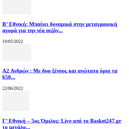
Β’ Εθνική: Μπαίνει δυναμικά στην μεταγραφική
αγορά για την νέα σεζόν...
10/05/2022
Α2 Ανδρών : Με δυο ξένους και ανώτατο όριο τα
650...
22/06/2022
Γ’ Εθνική – 5ος Όμιλος: Live από το Basket247.gr
το μεγάλο...