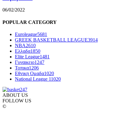
06/02/2022
POPULAR CATEGORY
Euroleague
5681
GREEK BASKETBALL LEAGUE
3914
NBA
2610
Ελλαδα
1850
Elite League
1481
Γυναικειο
1247
Τοπικα
1206
Εθνικη Ομαδα
1020
National League 1
1020
ABOUT US
FOLLOW US
©