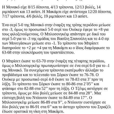
Η Μονακό είχε 8/15 δίποντα, 4/13 τρίποντα, 12/13 βολές, 14
ριμπάουντ και 13 ασίστ. Η Μακάμπι είχε αντίστοιχα 12/20 δίποντα,
7/17 τρίποντα, 4/6 βολές, 19 ριμπάουντ και 13 ασίστ.
Ένα σερί 5-0 της Μονακό στην έναρξη της τρίτης περιόδου μείωσε
στο -3, όμως το προσωπικό 5-0 σερί του Ουόκερ έφερε το +8 για
τους φιλοξενούμενους. Ο Μπλοσονγκέιμ απάντησε με δικό του
σερί 5-0 για το -3 της ομάδας του Βασίλη Σπανούλη και το 4-0 σρ
των Μονεγάσκων μείωσε στο -1. Το τρίποντο του Μπρίσετ
διατηρούσε το +2 με +4 για τη Μακάμπι κι ο ίδιος διαμόρφωσε το
63-68 στην ολοκλήρωση του τριαντάλεπτου.
Ο Μπρίσετ έκανε το 63-70 στην έναρξη της τέταρτης περιόδου,
όμως ο Μπλοσομγκέιμ πρωταγωνίστησε σε ένα σερί 6-0 για το -1
της Μονακό. Τα συνεχόμενα τρίποντα εκατέρωθεν άλλαξαν το
προβάδισμα και το τελευταίο του Σόρκιν έκανε το 76-78. Ο
Ουόκερ με προσωπικό σερί 4-0 έκανε το 78-83 στα 3’ πριν τη
λήξη. Το τρίποντο του Σόρκιν έκανε το 80-86 στα 2΄05’’ και
φτάσαμε στο 82-88 στα 52’’ πριν τη λήξη. Ο Τζέιμς αστόχησε σε
τρίποντο, όμως με δύο βολές μείωσε σε 84-88 στα 28’’. Μια
εύστοχη βολή του Ντόουτιν έκανε το 84-89 στα 17’’. Ο
Μπλοσονγκέιμ μείωσε 86-89 στα 9’’, ο Ντόουτιν ευστόχησε σε
δύο βολές για το 86-91 στα 6’’ και το άστοχο τρίποντο του Στραζέλ
έδωσε οριστικά τη νίκη στη Μακάμπι.