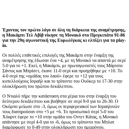
Έχοντας τον πρώτο λόγο σε όλη τη διάρκεια της αναμέτρησης,
η Μακάμπι Τελ Αβίβ νίκησε τη Μονακό στο Πριγκιπάτο 91-86
για την 29η αγωνιστική της Ευρωλίγκας κι ελπίζει για τα play-
in.
Οι πολλές επιθετικές επιλογές της Μακάμπι στην έναρξη της
αναμέτρησης της έδωσαν ένα +4, με τη Μονακό να απαντά με σερί
5-0 για το +1. Εκεί, η Μακάμπι, με πρωταγωνιστές τους Μάρτσιο
Σάντος και Μπρίσετ, έκανε 11-0 σερί και προηγήθηκε με +10. Το
4-0 σερί της «ομάδας του λαού» έφερε το +12 για τους
κυπελλούχους Ισραήλ και το τρίποντο του Ουόκερ το 17-30 στην
ολοκλήρωση του πρώτου δεκάλεπτου.
Ο Ντιαλό πήρε την κατάσταση στα χέρια του στην έναρξη του
δεύτερου δεκάλεπτου και βοήθησε σε σερί 9-0 για το 26-30. Ο
Οκόμπο μείωσε στο -3, όμως οι περιφερειακοί των Ισραηλινών
τους διατηρούσαν στο +5 με +6. Το προσωπικό σερί 5-0 του
Χόαρντ έφερε το +10 στην ομάδα του Οντετ Κάτας, η Μονακό
απάντησε με σερί 4-0 για το -6, όμως το τρίποντο του Μπλατ
διαμόρφωσε το 0-49 στην ολοκλήρωση του ημιχρόνου.