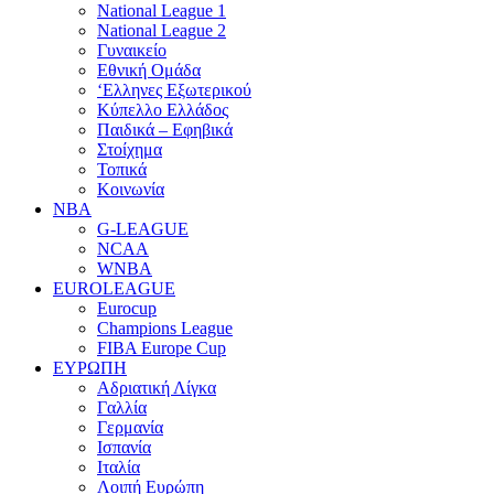
National League 1
National League 2
Γυναικείο
Εθνική Ομάδα
‘Ελληνες Εξωτερικού
Κύπελλο Ελλάδος
Παιδικά – Εφηβικά
Στοίχημα
Τοπικά
Κοινωνία
NBA
G-LEAGUE
NCAA
WNBA
ΕUROLEAGUE
Eurocup
Champions League
FIBA Europe Cup
ΕΥΡΩΠΗ
Αδριατική Λίγκα
Γαλλία
Γερμανία
Ισπανία
Ιταλία
Λοιπή Ευρώπη