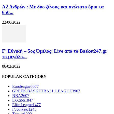
Α2 Ανδρών : Με δυο ξένους και ανώτατο όριο τα
650...
22/06/2022
Γ’ Εθνική – 5ος Όμιλος: Live από το Basket247.gr
το μεγάλο...
06/02/2022
POPULAR CATEGORY
Euroleague
5677
GREEK BASKETBALL LEAGUE
3907
NBA
2607
Ελλαδα
1847
Elite League
1477
Γυναικειο
1245
Τοπικα
1202