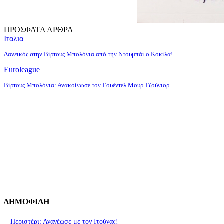
ΠΡΟΣΦΑΤΑ ΑΡΘΡΑ
Ιταλια
Δανεικός στην Βίρτους Μπολόνια από την Ντουμπάι ο Κοκίλα!
Euroleague
Βίρτους Μπολόνια: Ανακοίνωσε τον Γουέντελ Μουρ Τζούνιορ
ΔΗΜΟΦΙΛΗ
Περιστέρι: Ανανέωσε με τον Ιτούνας!