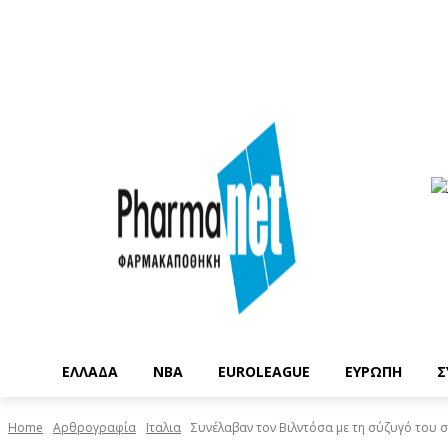
EΛΛΑΔΑ
NBA
ΕUROLEAGUE
ΕΥΡΩΠΗ
Σ
Home
Αρθρογραφία
Ιταλια
Συνέλαβαν τον Βιλντόσα με τη σύζυγό του στη