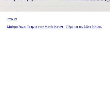
Ιταλια
Μάξιμα Ρόμα: Τα ηνία στον Ματέο Κοτέλι – Πήρε και τον Μίρο Μπιλάν