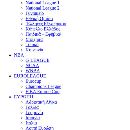
National League 1
National League 2
Γυναικείο
Εθνική Ομάδα
‘Ελληνες Εξωτερικού
Κύπελλο Ελλάδος
Παιδικά – Εφηβικά
Στοίχημα
Τοπικά
Κοινωνία
NBA
G-LEAGUE
NCAA
WNBA
ΕUROLEAGUE
Eurocup
Champions League
FIBA Europe Cup
ΕΥΡΩΠΗ
Αδριατική Λίγκα
Γαλλία
Γερμανία
Ισπανία
Ιταλία
Λοιπή Ευρώπη