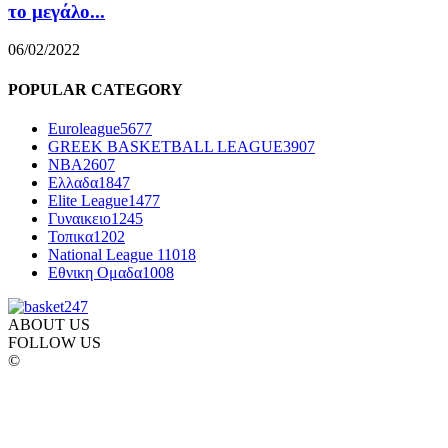
το μεγάλο...
06/02/2022
POPULAR CATEGORY
Euroleague
5677
GREEK BASKETBALL LEAGUE
3907
NBA
2607
Ελλαδα
1847
Elite League
1477
Γυναικειο
1245
Τοπικα
1202
National League 1
1018
Εθνικη Ομαδα
1008
ABOUT US
FOLLOW US
©