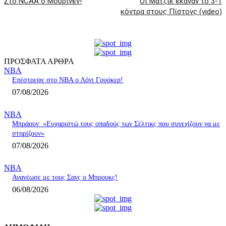
Στο NCAA ο Μούρινεν!
Οι Μάτζικ έκαναν το 3-1
κόντρα στους Πίστονς (video)
ΠΡΟΣΦΑΤΑ ΑΡΘΡΑ
NBA
Επέστρεψε στο ΝΒΑ ο Λόνι Γουόκερ!
07/08/2026
NBA
Μπράουν: «Ευχαριστώ τους οπαδούς των Σέλτικς που συνεχίζουν να με
στηρίζουν»
07/08/2026
NBA
Ανανέωσε με τους Σανς ο Μπρουκς!
06/08/2026