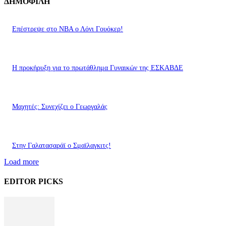
ΔΗΜΟΦΙΛΗ
Επέστρεψε στο ΝΒΑ ο Λόνι Γουόκερ!
Η προκήρυξη για το πρωτάθλημα Γυναικών της ΕΣΚΑΒΔΕ
Mαχητές: Συνεχίζει ο Γεωργαλάς
Στην Γαλατασαράϊ ο Σμαϊλαγκιτς!
Load more
EDITOR PICKS