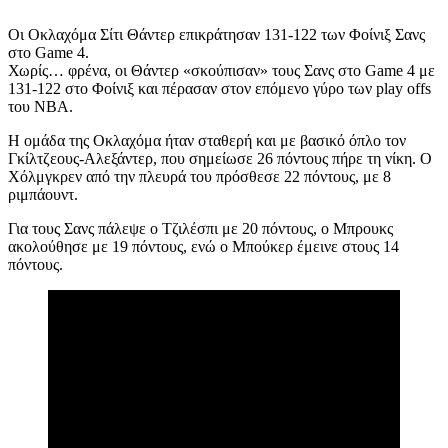
Οι Οκλαχόμα Σίτι Θάντερ επικράτησαν 131-122 των Φοίνιξ Σανς
στο Game 4.
Χωρίς… φρένα, οι Θάντερ «σκούπισαν» τους Σανς στο Game 4 με
131-122 στο Φοίνιξ και πέρασαν στον επόμενο γύρο των play offs
του NBA.
Η ομάδα της Οκλαχόμα ήταν σταθερή και με βασικό όπλο τον
Γκίλτζεους-Αλεξάντερ, που σημείωσε 26 πόντους πήρε τη νίκη. Ο
Χόλμγκρεν από την πλευρά του πρόσθεσε 22 πόντους, με 8
ριμπάουντ.
Για τους Σανς πάλεψε ο Τζιλέσπι με 20 πόντους, ο Μπρουκς
ακολούθησε με 19 πόντους, ενώ ο Μπούκερ έμεινε στους 14
πόντους.