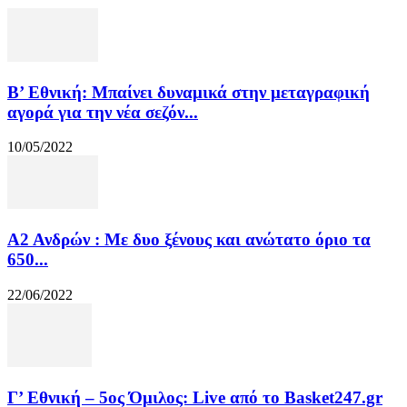
Β’ Εθνική: Μπαίνει δυναμικά στην μεταγραφική
αγορά για την νέα σεζόν...
10/05/2022
Α2 Ανδρών : Με δυο ξένους και ανώτατο όριο τα
650...
22/06/2022
Γ’ Εθνική – 5ος Όμιλος: Live από το Basket247.gr