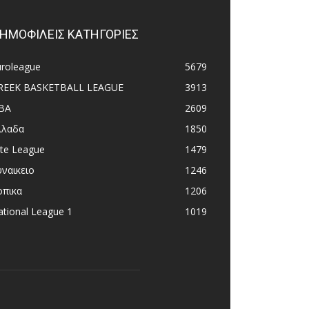
ΗΜΟΦΙΛΕΙΣ ΚΑΤΗΓΟΡΙΕΣ
uroleague
5679
REEK BASKETBALL LEAGUE
3913
BA
2609
λλαδα
1850
ite League
1479
υναικειο
1246
οπικα
1206
tional League 1
1019