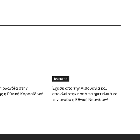
featured
 Ιρλανδία στην
Έχασε απο την Λιθουανία και
ης η Εθνική Κορασίδων!
αποκλείστηκε από τα ημιτελικά και
την άνοδο η Εθνική Νεανίδων!