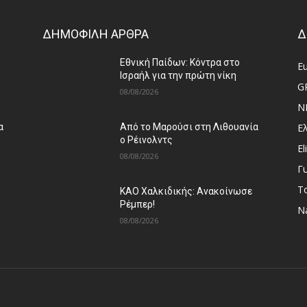
ΔΗΜΟΦΙΛΗ ΑΡΘΡΑ
Δ
Εθνική Παίδων: Κόντρα στο
E
Ισραήλ για την πρώτη νίκη
G
08/08/2026
N
Ε
α
Από το Μαρούσι στη Λιθουανία
ο Ρέινολντς
El
08/08/2026
Γ
Τ
ΚΑΟ Χαλκιδικής: Ανακοίνωσε
Ρέμπερ!
Na
08/08/2026