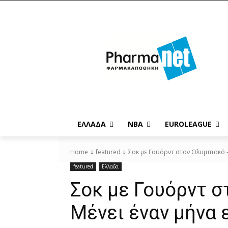
EΛΛΑΔΑ
NBA
ΕUROLEAGUE
Home
featured
Σοκ με Γουόρντ στον Ολυμπιακό -
featured
Ελλαδα
Σοκ με Γουόρντ σ
Μένει έναν μήνα 