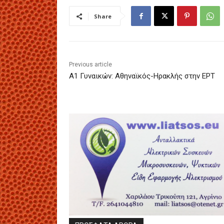
Share
Previous article
A1 Γυναικών: Αθηναϊκός-Ηρακλής στην ΕΡΤ