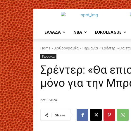
EΛΛΑΔΑ
NBA
ΕUROLEAGUE
Home
Αρθρογραφία
Γερμανία
Σρέντερ: «Θα επ
Γερμανία
Σρέντερ: «Θα επι
μόνο για την Μπ
22/10/2024
Share