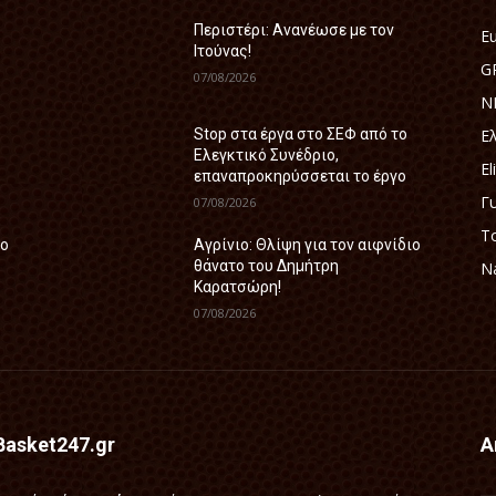
Περιστέρι: Ανανέωσε με τον
E
Ιτούνας!
G
07/08/2026
N
Ε
Stop στα έργα στο ΣΕΦ από το
Ελεγκτικό Συνέδριο,
El
επαναπροκηρύσσεται το έργο
Γ
07/08/2026
Τ
ιο
Αγρίνιο: Θλίψη για τον αιφνίδιο
θάνατο του Δημήτρη
Na
Καρατσώρη!
07/08/2026
Basket247.gr
Α