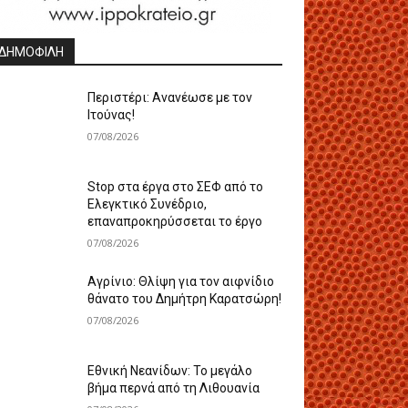
ΔΗΜΟΦΙΛΗ
Περιστέρι: Ανανέωσε με τον
Ιτούνας!
07/08/2026
Stop στα έργα στο ΣΕΦ από το
Ελεγκτικό Συνέδριο,
επαναπροκηρύσσεται το έργο
07/08/2026
Αγρίνιο: Θλίψη για τον αιφνίδιο
θάνατο του Δημήτρη Καρατσώρη!
07/08/2026
Εθνική Νεανίδων: Το μεγάλο
βήμα περνά από τη Λιθουανία