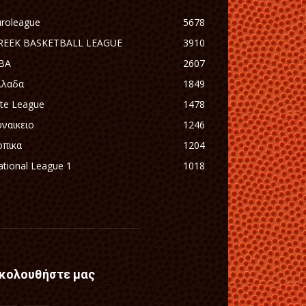
uroleague
5678
REEK BASKETBALL LEAGUE
3910
BA
2607
λλαδα
1849
ite League
1478
υναικειο
1246
οπικα
1204
tional League 1
1018
κολουθήστε μας