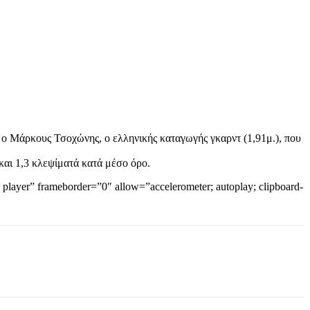
ο Μάρκους Τσοχώνης, ο ελληνικής καταγωγής γκαρντ (1,91μ.), που
 και 1,3 κλεψίματά κατά μέσο όρο.
yer” frameborder=”0″ allow=”accelerometer; autoplay; clipboard-