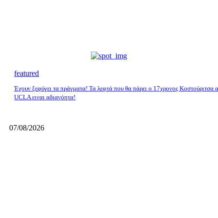
featured
Έχουν ξεφύγει τα πράγματα! Τα λεφτά που θα πάρει ο 17χρονος Κοστούριτσα 
UCLA ειναι αδιανόητα!
07/08/2026