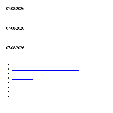
Επέστρεψε στο ΝΒΑ ο Λόνι Γουόκερ!
07/08/2026
Η προκήρυξη για το πρωτάθλημα Γυναικών της ΕΣΚΑΒΔΕ
07/08/2026
Mαχητές: Συνεχίζει ο Γεωργαλάς
07/08/2026
ΔΗΜΟΦΙΛΕΙΣ ΚΑΤΗΓΟΡΙΕΣ
Euroleague
5677
GREEK BASKETBALL LEAGUE
3907
NBA
2607
Ελλαδα
1847
Elite League
1477
Γυναικειο
1245
Τοπικα
1202
National League 1
1018