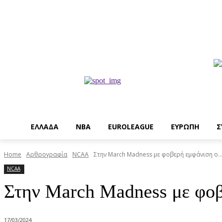
EΛΛΑΔΑ
NBA
ΕUROLEAGUE
ΕΥΡΩΠΗ
Σ
Home
Αρθρογραφία
NCAA
Στην March Madness με φοβερή εμφάνιση ο…
NCAA
Στην March Madness με φοβ
17/03/2024