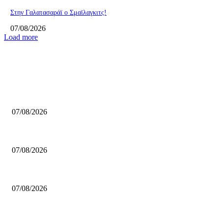
Στην Γαλατασαράϊ ο Σμαϊλαγκιτς!
07/08/2026
Load more
ΕΠΙΛΟΓΕΣ ΣΥΝΤΑΚΤΗ
Επέστρεψε στο ΝΒΑ ο Λόνι Γουόκερ!
07/08/2026
Η προκήρυξη για το πρωτάθλημα Γυναικών της ΕΣΚΑΒΔΕ
07/08/2026
Mαχητές: Συνεχίζει ο Γεωργαλάς
07/08/2026
ΔΗΜΟΦΙΛΗ ΑΡΘΡΑ