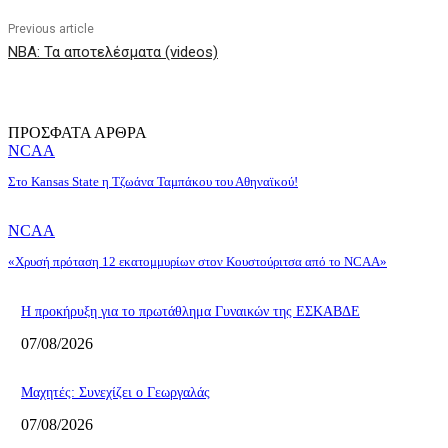
Previous article
NBA: Τα αποτελέσματα (videos)
ΠΡΟΣΦΑΤΑ ΑΡΘΡΑ
NCAA
Στο Kansas State η Τζωάνα Ταμπάκου του Αθηναϊκού!
NCAA
«Χρυσή πρόταση 12 εκατομμυρίων στον Κουστούριτσα από το NCAA»
Η προκήρυξη για το πρωτάθλημα Γυναικών της ΕΣΚΑΒΔΕ
07/08/2026
Mαχητές: Συνεχίζει ο Γεωργαλάς
07/08/2026