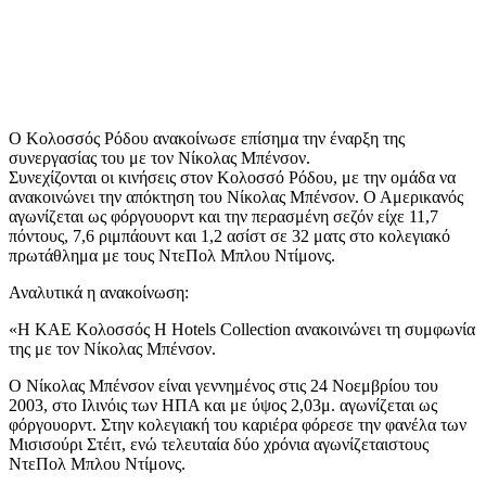
Ο Κολοσσός Ρόδου ανακοίνωσε επίσημα την έναρξη της
συνεργασίας του με τον Νίκολας Μπένσον.
Συνεχίζονται οι κινήσεις στον Κολοσσό Ρόδου, με την ομάδα να
ανακοινώνει την απόκτηση του Νίκολας Μπένσον. Ο Αμερικανός
αγωνίζεται ως φόργουορντ και την περασμένη σεζόν είχε 11,7
πόντους, 7,6 ριμπάουντ και 1,2 ασίστ σε 32 ματς στο κολεγιακό
πρωτάθλημα με τους ΝτεΠολ Μπλου Ντίμονς.
Αναλυτικά η ανακοίνωση:
«Η ΚΑΕ Κολοσσός H Hotels Collection ανακοινώνει τη συμφωνία
της με τον Νίκολας Μπένσον.
Ο Νίκολας Μπένσον είναι γεννημένος στις 24 Νοεμβρίου του
2003, στο Ιλινόις των ΗΠΑ και με ύψος 2,03μ. αγωνίζεται ως
φόργουορντ. Στην κολεγιακή του καριέρα φόρεσε την φανέλα των
Μισισούρι Στέιτ, ενώ τελευταία δύο χρόνια αγωνίζεταιστους
ΝτεΠολ Μπλου Ντίμονς.