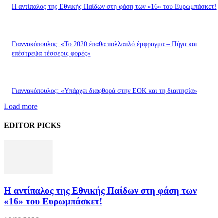
Η αντίπαλος της Εθνικής Παίδων στη φάση των «16» του Ευρωμπάσκετ!
Γιαννακόπουλος: «Το 2020 έπαθα πολλαπλό έμφραγμα – Πήγα και
επέστρεψα τέσσερις φορές»
Γιαννακόπουλος: «Υπάρχει διαφθορά στην ΕΟΚ και τη διαιτησία»
Load more
EDITOR PICKS
Η αντίπαλος της Εθνικής Παίδων στη φάση των
«16» του Ευρωμπάσκετ!