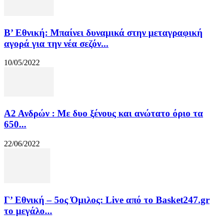
Β’ Εθνική: Μπαίνει δυναμικά στην μεταγραφική
αγορά για την νέα σεζόν...
10/05/2022
Α2 Ανδρών : Με δυο ξένους και ανώτατο όριο τα
650...
22/06/2022
Γ’ Εθνική – 5ος Όμιλος: Live από το Basket247.gr
το μεγάλο...