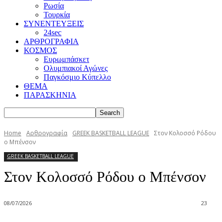
Ρωσία
Τουρκία
ΣΥΝΕΝΤΕΥΞΕΙΣ
24sec
ΑΡΘΡΟΓΡΑΦΙΑ
ΚΟΣΜΟΣ
Ευρωμπάσκετ
Ολυμπιακοί Αγώνες
Παγκόσμιο Κύπελλο
ΘΕΜΑ
ΠΑΡΑΣΚΗΝΙΑ
Home
Αρθρογραφία
GREEK BASKETBALL LEAGUE
Στον Κολοσσό Ρόδου
ο Μπένσον
GREEK BASKETBALL LEAGUE
Στον Κολοσσό Ρόδου ο Μπένσον
08/07/2026
23