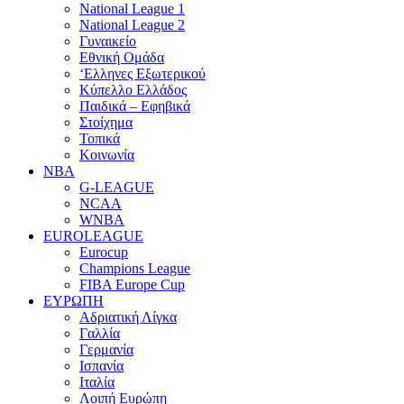
National League 1
National League 2
Γυναικείο
Εθνική Ομάδα
‘Ελληνες Εξωτερικού
Κύπελλο Ελλάδος
Παιδικά – Εφηβικά
Στοίχημα
Τοπικά
Κοινωνία
NBA
G-LEAGUE
NCAA
WNBA
ΕUROLEAGUE
Eurocup
Champions League
FIBA Europe Cup
ΕΥΡΩΠΗ
Αδριατική Λίγκα
Γαλλία
Γερμανία
Ισπανία
Ιταλία
Λοιπή Ευρώπη