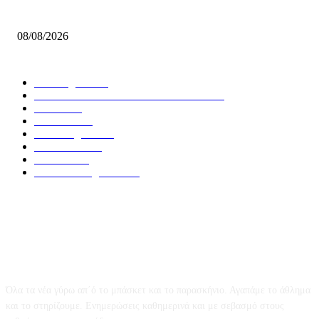
Ανακοίνωσαν Μοσχόπουλο οι Δαναοί Τρικάλων!
08/08/2026
ΔΗΜΟΦΙΛΕΙΣ ΚΑΤΗΓΟΡΙΕΣ
Euroleague
5679
GREEK BASKETBALL LEAGUE
3912
NBA
2609
Ελλαδα
1850
Elite League
1479
Γυναικειο
1246
Τοπικα
1206
National League 1
1019
Το Basket247.gr
Όλα τα νέα γύρω απ΄ό το μπάσκετ και το παρασκήνιο. Αγαπάμε το άθλημα
και το στηρίζουμε. Ενημερώσεις καθημερινά και με σεβασμό στους