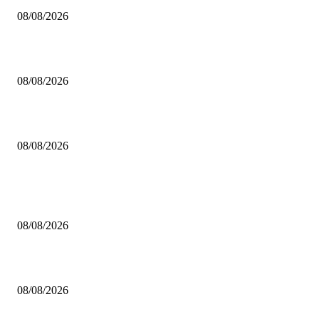
08/08/2026
Kerakoll ΑΓΕΧ: Ανακοίνωσε Χορν!
08/08/2026
Ανακοίνωσαν Μοσχόπουλο οι Δαναοί Τρικάλων!
08/08/2026
ΔΗΜΟΦΙΛΗ ΑΡΘΡΑ
ΚΑΟ Χαλκιδικής: Ανακοίνωσε Ρέμπερ!
08/08/2026
Kerakoll ΑΓΕΧ: Ανακοίνωσε Χορν!
08/08/2026