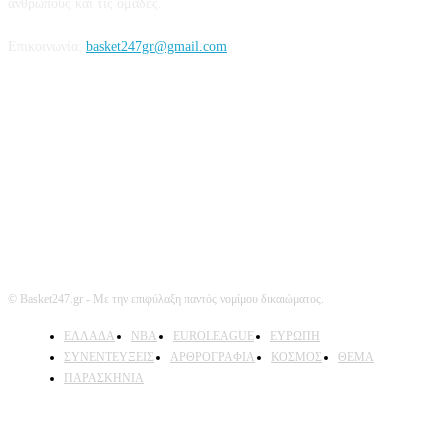
ανθρώπους και τις ομάδες.
Επικοινωνία:
basket247gr@gmail.com
Ακολουθήστε μας
© Basket247.gr - Με την επιφύλαξη παντός νομίμου δικαιώματος.
EΛΛΑΔΑ
NBA
ΕUROLEAGUE
ΕΥΡΩΠΗ
ΣΥΝΕΝΤΕΥΞΕΙΣ
ΑΡΘΡΟΓΡΑΦΙΑ
ΚΟΣΜΟΣ
ΘΕΜΑ
ΠΑΡΑΣΚΗΝΙΑ