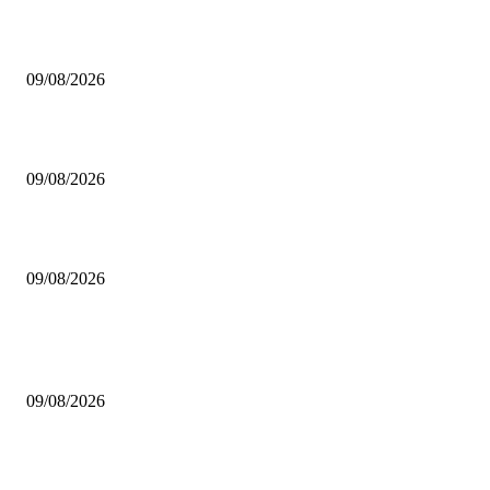
Χωρίς Παπαγιάννη στο ξεκίνημα της σεζόν η Εφές
09/08/2026
Ανακοίνωσε Καρατζά ο Γλαύκος!
09/08/2026
Σαρωνίδα: Υποδέχθηκε πίσω τον Καλογιάννη!
09/08/2026
ΔΗΜΟΦΙΛΗ ΑΡΘΡΑ
Χωρίς Παπαγιάννη στο ξεκίνημα της σεζόν η Εφές
09/08/2026
Ανακοίνωσε Καρατζά ο Γλαύκος!