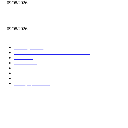
09/08/2026
Σαρωνίδα: Υποδέχθηκε πίσω τον Καλογιάννη!
09/08/2026
ΔΗΜΟΦΙΛΕΙΣ ΚΑΤΗΓΟΡΙΕΣ
Euroleague
5681
GREEK BASKETBALL LEAGUE
3914
NBA
2610
Ελλαδα
1850
Elite League
1481
Γυναικειο
1247
Τοπικα
1206
Εθνικη Ομαδα
1020
Το Basket247.gr