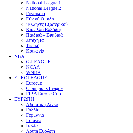
National League 1
National League 2
Γυναικείο
Εθνική Ομάδα
‘Ελληνες Εξωτερικού
Κύπελλο Ελλάδος
Παιδικά – Εφηβικά
Στοίχημα
Τοπικά
Κοινωνία
NBA
G-LEAGUE
NCAA
WNBA
ΕUROLEAGUE
Eurocup
Champions League
FIBA Europe Cup
ΕΥΡΩΠΗ
Αδριατική Λίγκα
Γαλλία
Γερμανία
Ισπανία
Ιταλία
Λοιπή Ευρώπη