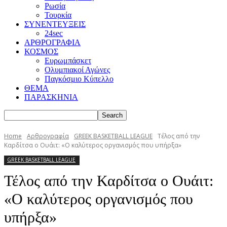
Ρωσία
Τουρκία
ΣΥΝΕΝΤΕΥΞΕΙΣ
24sec
ΑΡΘΡΟΓΡΑΦΙΑ
ΚΟΣΜΟΣ
Ευρωμπάσκετ
Ολυμπιακοί Αγώνες
Παγκόσμιο Κύπελλο
ΘΕΜΑ
ΠΑΡΑΣΚΗΝΙΑ
Home
Αρθρογραφία
GREEK BASKETBALL LEAGUE
Τέλος από την
Καρδίτσα ο Ουάιτ: «Ο καλύτερος οργανισμός που υπήρξα»
GREEK BASKETBALL LEAGUE
Τέλος από την Καρδίτσα ο Ουάιτ:
«Ο καλύτερος οργανισμός που
υπήρξα»