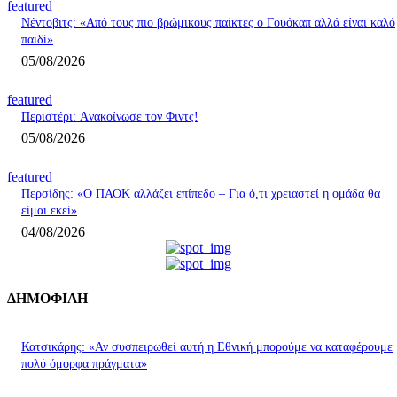
featured
Νέντοβιτς: «Από τους πιο βρώμικους παίκτες ο Γουόκαπ αλλά είναι καλό
παιδί»
05/08/2026
featured
Περιστέρι: Aνακοίνωσε τον Φιντς!
05/08/2026
featured
Περσίδης: «Ο ΠΑΟΚ αλλάζει επίπεδο – Για ό,τι χρειαστεί η ομάδα θα
είμαι εκεί»
04/08/2026
ΔΗΜΟΦΙΛΗ
Κατσικάρης: «Αν συσπειρωθεί αυτή η Εθνική μπορούμε να καταφέρουμε
πολύ όμορφα πράγματα»