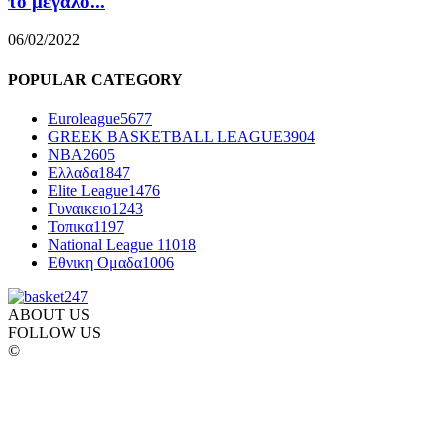
το μεγάλο...
06/02/2022
POPULAR CATEGORY
Euroleague
5677
GREEK BASKETBALL LEAGUE
3904
NBA
2605
Ελλαδα
1847
Elite League
1476
Γυναικειο
1243
Τοπικα
1197
National League 1
1018
Εθνικη Ομαδα
1006
ABOUT US
FOLLOW US
©