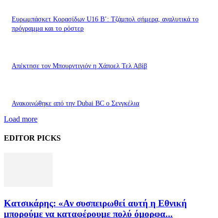
Ευρωμπάσκετ Κορασίδων U16 B’: Τζάμπολ σήμερα, αναλυτικά το
πρόγραμμα και το ρόστερ
Απέκτησε τον Μπουρντιγιόν η Χάποελ Τελ Αβίβ
Ανακοινώθηκε από την Dubai BC ο Σενγκέλια
Load more
EDITOR PICKS
Κατσικάρης: «Αν συσπειρωθεί αυτή η Εθνική
μπορούμε να καταφέρουμε πολύ όμορφα...