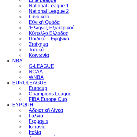
Elite League
National League 1
National League 2
Γυναικείο
Εθνική Ομάδα
‘Ελληνες Εξωτερικού
Κύπελλο Ελλάδος
Παιδικά – Εφηβικά
Στοίχημα
Τοπικά
Κοινωνία
NBA
G-LEAGUE
NCAA
WNBA
ΕUROLEAGUE
Eurocup
Champions League
FIBA Europe Cup
ΕΥΡΩΠΗ
Αδριατική Λίγκα
Γαλλία
Γερμανία
Ισπανία
Ιταλία