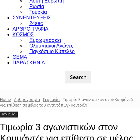
Λοιπή Ευρώπη
Ρωσία
Τουρκία
ΣΥΝΕΝΤΕΥΞΕΙΣ
24sec
ΑΡΘΡΟΓΡΑΦΙΑ
ΚΟΣΜΟΣ
Ευρωμπάσκετ
Ολυμπιακοί Αγώνες
Παγκόσμιο Κύπελλο
ΘΕΜΑ
ΠΑΡΑΣΚΗΝΙΑ
Home
Αρθρογραφία
Γερμανία
Τιμωρία 3 αγωνιστικών στον Κουμάντζε
για επίθεση σε μέλος του αντιντόπινγκ κοντρόλ!
Γερμανία
Τιμωρία 3 αγωνιστικών στον
Κουμάντζε για επίθεση σε μέλος