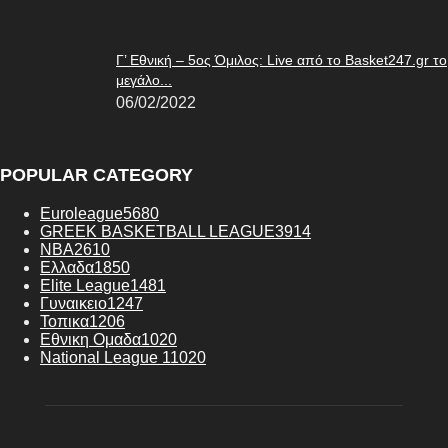
Γ’ Εθνική – 5ος Όμιλος: Live από το Basket247.gr το
μεγάλο...
06/02/2022
POPULAR CATEGORY
Euroleague
5680
GREEK BASKETBALL LEAGUE
3914
NBA
2610
Ελλαδα
1850
Elite League
1481
Γυναικειο
1247
Τοπικα
1206
Εθνικη Ομαδα
1020
National League 1
1020