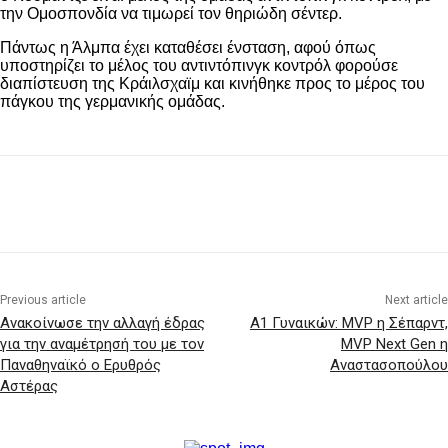
την Ομοσπονδία να τιμωρεί τον θηριώδη σέντερ.
Πάντως η Άλμπα έχει καταθέσει ένσταση, αφού όπως
υποστηρίζει το μέλος του αντιντόπινγκ κοντρόλ φορούσε
διαπίστευση της Κράιλσχαϊμ και κινήθηκε προς το μέρος του
πάγκου της γερμανικής ομάδας.
Previous article
Next article
Ανακοίνωσε την αλλαγή έδρας
A1 Γυναικών: ΜVP η Σέπαρντ,
για την αναμέτρησή του με τον
MVP Next Gen η
Παναθηναϊκό ο Ερυθρός
Αναστασοπούλου
Αστέρας