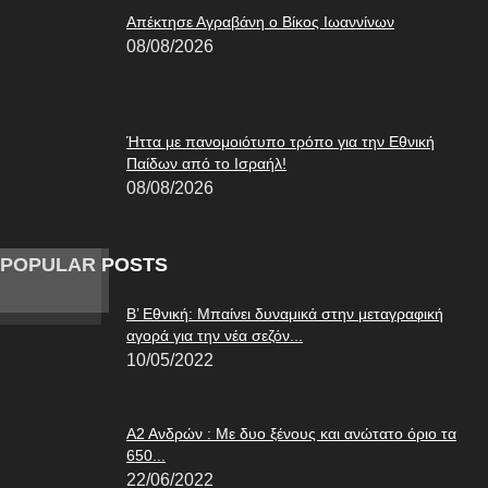
Απέκτησε Αγραβάνη ο Βίκος Ιωαννίνων
08/08/2026
Ήττα με πανομοιότυπο τρόπο για την Εθνική
Παίδων από το Ισραήλ!
08/08/2026
POPULAR POSTS
Β’ Εθνική: Μπαίνει δυναμικά στην μεταγραφική
αγορά για την νέα σεζόν...
10/05/2022
Α2 Ανδρών : Με δυο ξένους και ανώτατο όριο τα
650...
22/06/2022