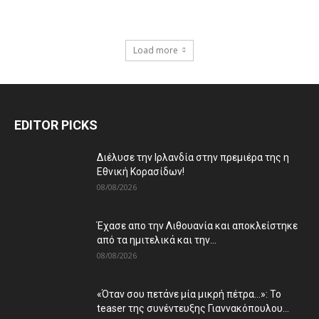
Load more
EDITOR PICKS
Διέλυσε την Ιρλανδία στην πρεμιέρα της η
Εθνική Κορασίδων!
08/08/2026
Έχασε απο την Λιθουανία και αποκλείστηκε
από τα ημιτελικά και την...
08/08/2026
«Όταν σου πετάνε μία μικρή πέτρα…»: Το
teaser της συνέντευξης Γιαννακόπουλου...