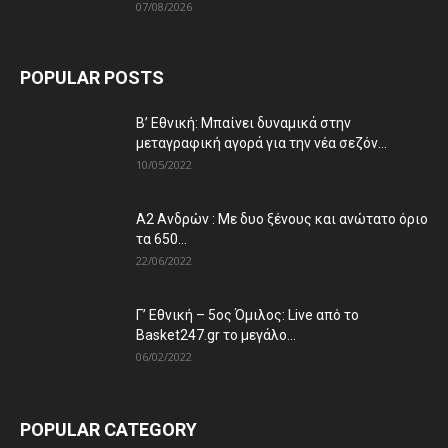
07/08/2026
POPULAR POSTS
Β’ Εθνική: Μπαίνει δυναμικά στην
μεταγραφική αγορά για την νέα σεζόν...
10/05/2022
Α2 Ανδρών : Με δυο ξένους και ανώτατο όριο
τα 650...
22/06/2022
Γ’ Εθνική – 5ος Όμιλος: Live από το
Basket247.gr το μεγάλο...
06/02/2022
POPULAR CATEGORY