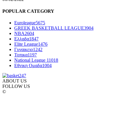
POPULAR CATEGORY
Euroleague
5675
GREEK BASKETBALL LEAGUE
3904
NBA
2604
Ελλαδα
1847
Elite League
1476
Γυναικειο
1242
Τοπικα
1197
National League 1
1018
Εθνικη Ομαδα
1004
ABOUT US
FOLLOW US
©