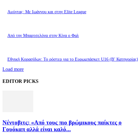
Αμύντας: Με Ιωάννου και στην Elite League
Από την Μπαρτσελόνα στην Κίνα ο Φαλ
Εθνική Κορασίδων: Το ρόστερ για το Ευρωμπάσκετ U16 (B’ Κατηγορίας
Load more
EDITOR PICKS
Νέντοβιτς: «Από τους πιο βρώμικους παίκτες ο
Γουόκαπ αλλά είναι καλό...