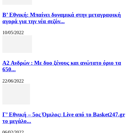
Β’ Εθνική: Μπαίνει δυναμικά στην μεταγραφική
αγορά για την νέα σεζόν...
10/05/2022
Α2 Ανδρών : Με δυο ξένους και ανώτατο όριο τα
650...
22/06/2022
Γ’ Εθνική – 5ος Όμιλος: Live από το Basket247.gr
το μεγάλο...
06/02/2022