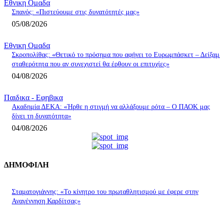
Εθνικη Ομαδα
Σπανός: «Πιστεύουμε στις δυνατότητές μας»
05/08/2026
Εθνικη Ομαδα
Σκροπολίθας: «Θετικό το πρόσημα που αφήνει το Ευρωμπάσκετ – Δείξαμ
σταθερότητα που αν συνεχιστεί θα έρθουν οι επιτυχίες»
04/08/2026
Παιδικα - Εφηβικα
Ακαδημία ΔΕΚΑ: «Ήρθε η στιγμή να αλλάξουμε ρότα – Ο ΠΑΟΚ μας
δίνει τη δυνατότητα»
04/08/2026
ΔΗΜΟΦΙΛΗ
Σταματογιάννης: «Το κίνητρο του πρωταθλητισμού με έφερε στην
Αναγέννηση Καρδίτσας»