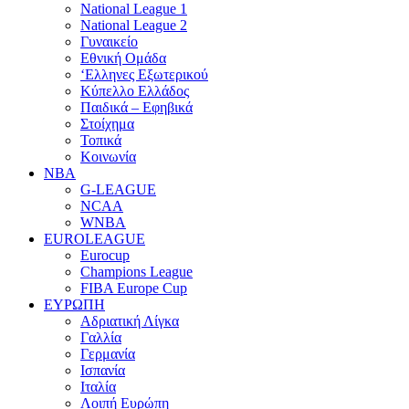
National League 1
National League 2
Γυναικείο
Εθνική Ομάδα
‘Ελληνες Εξωτερικού
Κύπελλο Ελλάδος
Παιδικά – Εφηβικά
Στοίχημα
Τοπικά
Κοινωνία
NBA
G-LEAGUE
NCAA
WNBA
ΕUROLEAGUE
Eurocup
Champions League
FIBA Europe Cup
ΕΥΡΩΠΗ
Αδριατική Λίγκα
Γαλλία
Γερμανία
Ισπανία
Ιταλία
Λοιπή Ευρώπη