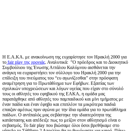
Η Ε.Α.ΚΑ. με ανακοίνωση της ευχαρίστησε τον Ηρακλή 2000 για
το
fair play της χρονιάς
. Αναλυτικά: ”Ο πρόεδρος και το Διοικητικό
Συμβούλιου της Ένωσης Αττάλου Καλύμνου αισθάνεται την
ανάγκη να ευχαριστήσει τον σύλλογο του Ηρακλή 2000 για την
επίδειξη του πνεύματος του “ευ αγωνίζεσθαι” στην πρόσφατη
αναμέτρηση για το Πρωτάθλημα των Εφήβων. Εξαιτίας των
σχολικών υποχρεώσεων και λόγων υγείας που είχαν στο σύνολό
τους οι αθλητές του εφηβικού της ΕΑΚΑ, η ομάδα μας
παρατάχθηκε από αθλητές του παμπαιδικού και μίνι τμήματος με
έναν παίδα και έναν έφηβο και επιπλέον τα μικρότερα παιδιά
επαιζαν αμέσως πριν αγώνα με την ίδια ομάδα για το πρωτάθλημα
παίδων. Ο αντίπαλός μας σεβάστηκε την ιδιαιτερότητα της
κατάστασης και απέδειξε πως το μείζον στον αθλητισμό είναι ο
σεβασμός. Το fair play που βιώσαμε όλοι όσοι βρεθήκαμε στο
γήπεδο το Σάββατο 2 Απριλίου θα το θυμόμαστε για καιρό. Πάνω