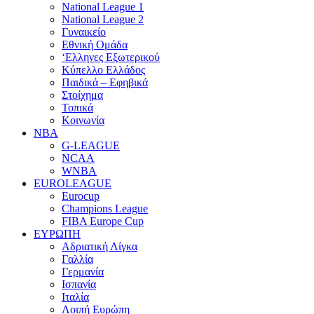
National League 1
National League 2
Γυναικείο
Εθνική Ομάδα
‘Ελληνες Εξωτερικού
Κύπελλο Ελλάδος
Παιδικά – Εφηβικά
Στοίχημα
Τοπικά
Κοινωνία
NBA
G-LEAGUE
NCAA
WNBA
ΕUROLEAGUE
Eurocup
Champions League
FIBA Europe Cup
ΕΥΡΩΠΗ
Αδριατική Λίγκα
Γαλλία
Γερμανία
Ισπανία
Ιταλία
Λοιπή Ευρώπη