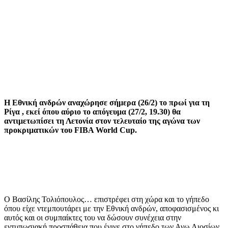
Η Εθνική ανδρών αναχώρησε σήμερα (26/2) το πρωί για τη
Ρίγα , εκεί όπου αύριο το απόγευμα (27/2, 19.30) θα
αντιμετωπίσει τη Λετονία στον τελευταίο της αγώνα των
προκριματικών του FIBA World Cup.
Ο Βασίλης Τολιόπουλος… επιστρέφει στη χώρα και το γήπεδο
όπου είχε ντεμπουτάρει με την Εθνική ανδρών, αποφασισμένος κι
αυτός και οι συμπαίκτες του να δώσουν συνέχεια στην
εντυπωσιακή προσπάθεια που έγινε στο γήπεδο των Ανω Λιοσίων