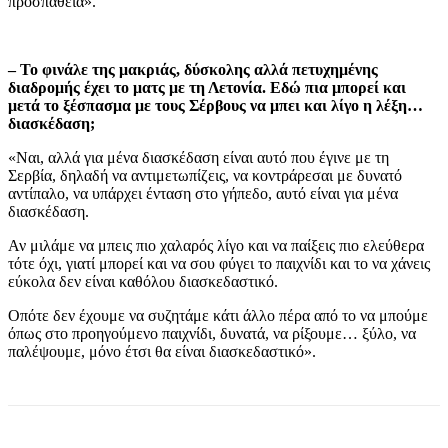
προσπάθεια».
– Το φινάλε της μακριάς, δύσκολης αλλά πετυχημένης
διαδρομής έχει το ματς με τη Λετονία. Εδώ πια μπορεί και
μετά το ξέσπασμα με τους Σέρβους να μπει και λίγο η λέξη…
διασκέδαση;
«Ναι, αλλά για μένα διασκέδαση είναι αυτό που έγινε με τη
Σερβία, δηλαδή να αντιμετωπίζεις, να κοντράρεσαι με δυνατό
αντίπαλο, να υπάρχει ένταση στο γήπεδο, αυτό είναι για μένα
διασκέδαση.
Αν μιλάμε να μπεις πιο χαλαρός λίγο και να παίξεις πιο ελεύθερα
τότε όχι, γιατί μπορεί και να σου φύγει το παιχνίδι και το να χάνεις
εύκολα δεν είναι καθόλου διασκεδαστικό.
Οπότε δεν έχουμε να συζητάμε κάτι άλλο πέρα από το να μπούμε
όπως στο προηγούμενο παιχνίδι, δυνατά, να ρίξουμε… ξύλο, να
παλέψουμε, μόνο έτσι θα είναι διασκεδαστικό».