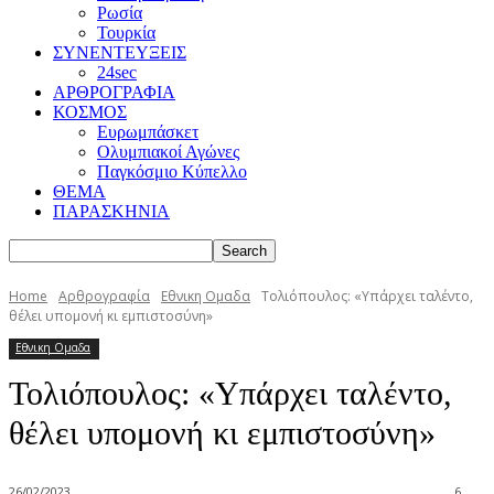
Ρωσία
Τουρκία
ΣΥΝΕΝΤΕΥΞΕΙΣ
24sec
ΑΡΘΡΟΓΡΑΦΙΑ
ΚΟΣΜΟΣ
Ευρωμπάσκετ
Ολυμπιακοί Αγώνες
Παγκόσμιο Κύπελλο
ΘΕΜΑ
ΠΑΡΑΣΚΗΝΙΑ
Home
Αρθρογραφία
Εθνικη Ομαδα
Τολιόπουλος: «Υπάρχει ταλέντο,
θέλει υπομονή κι εμπιστοσύνη»
Εθνικη Ομαδα
Τολιόπουλος: «Υπάρχει ταλέντο,
θέλει υπομονή κι εμπιστοσύνη»
26/02/2023
6