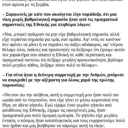
στον αγώνα με τη Σερβία.
– Συμφωνείς με κάτι που ακούγεται λίγο παράδοξο, ότι μια
νίκη χωρίς βαθμολογική σημασία ήταν από τις πραγματικά
σημαντικές της Εθνικής για πληθώρα λόγων;
«Ναι, μπορεί πράγματι να μην είχε βαθμολογική σημασία, αλλά
είχε τεράστια σημασία για εμάς σαν ομάδα. Αφ’ ενός σε κανέναν
δεν αρέσει να χάνει ή να πηγαίνει να παίξει αδιάφορος, αφ’ ετέρου
θέλαμε όλοι, παίκτες και προπονητές να δείξουμε ότι έχουμε αυτόν
τον χαρακτήρα που απαιτεί η Εθνική σε κάθε περίσταση και
πραγματικά πιστεύω ότι δείξαμε μεγάλη προσωπικότητα, βγάλαμε
πολύ μεγάλο πάθος, δείξαμε πόσο πολύ το θέλαμε».
– Για σένα ήταν η δεύτερη συμμετοχή με την Ανδρών, μπόρεσε
να συγκριθεί με την αξέχαστη για όλους χαρά της πρώτης
παρουσίας;
«Να σου πω την αλήθεια, αυτή η συμμετοχή μου ήταν πολύ πιο
ωραία από το ντεμπούτο, που είχε γίνει εν μέσω κορονοϊού στη
Ρίγα, σε άδειο γήπεδο. Εγώ είχαμε έναν γεμάτο γήπεδο από
φιλάθλους της ΕΘνικής, είχαμε τις οικογένειές μας, ήταν
πραγματικά μια πολύ όμορφη εμπειρία. Το γήπεδο είχε μεγάλη
ένταση, ο κόσμος ήταν καταπληκτικός και τους ευχαριστούμε πολύ
που ήρθαν και μας βοήθησαν να πάρουμε αυτή τη νίκη».