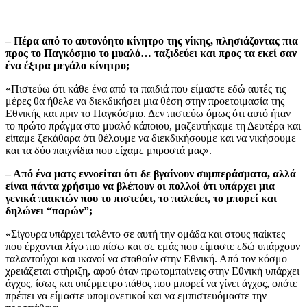
– Πέρα από το αυτονόητο κίνητρο της νίκης, πλησιάζοντας πια
προς το Παγκόσμιο το μυαλό… ταξιδεύει και προς τα εκεί σαν
ένα έξτρα μεγάλο κίνητρο;
«Πιστεύω ότι κάθε ένα από τα παιδιά που είμαστε εδώ αυτές τις
μέρες θα ήθελε να διεκδικήσει μια θέση στην προετοιμασία της
Εθνικής και πριν το Παγκόσμιο. Δεν πιστεύω όμως ότι αυτό ήταν
το πρώτο πράγμα στο μυαλό κάποιου, μαζευτήκαμε τη Δευτέρα και
είπαμε ξεκάθαρα ότι θέλουμε να διεκδικήσουμε και να νικήσουμε
και τα δύο παιχνίδια που είχαμε μπροστά μας».
– Από ένα ματς εννοείται ότι δε βγαίνουν συμπεράσματα, αλλά
είναι πάντα χρήσιμο να βλέπουν οι πολλοί ότι υπάρχει μια
γενικά παικτών που το πιστεύει, το παλεύει, το μπορεί και
δηλώνει “παρών”;
«Σίγουρα υπάρχει ταλέντο σε αυτή την ομάδα και στους παίκτες
που έρχονται λίγο πιο πίσω και σε εμάς που είμαστε εδώ υπάρχουν
ταλαντούχοι και ικανοί να σταθούν στην Εθνική. Από τον κόσμο
χρειάζεται στήριξη, αφού όταν πρωτομπαίνεις στην Εθνική υπάρχει
άγχος, ίσως και υπέρμετρο πάθος που μπορεί να γίνει άγχος, οπότε
πρέπει να είμαστε υπομονετικοί και να εμπιστευόμαστε την