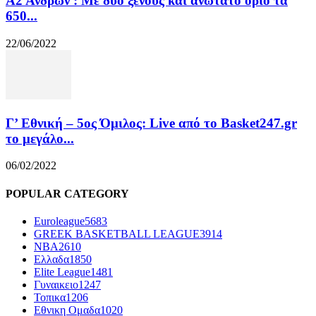
Α2 Ανδρών : Με δυο ξένους και ανώτατο όριο τα
650...
22/06/2022
Γ’ Εθνική – 5ος Όμιλος: Live από το Basket247.gr
το μεγάλο...
06/02/2022
POPULAR CATEGORY
Euroleague
5683
GREEK BASKETBALL LEAGUE
3914
NBA
2610
Ελλαδα
1850
Elite League
1481
Γυναικειο
1247
Τοπικα
1206
Εθνικη Ομαδα
1020