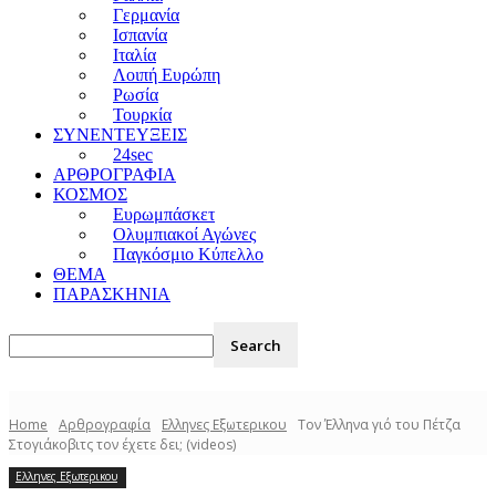
Γερμανία
Ισπανία
Ιταλία
Λοιπή Ευρώπη
Ρωσία
Τουρκία
ΣΥΝΕΝΤΕΥΞΕΙΣ
24sec
ΑΡΘΡΟΓΡΑΦΙΑ
ΚΟΣΜΟΣ
Ευρωμπάσκετ
Ολυμπιακοί Αγώνες
Παγκόσμιο Κύπελλο
ΘΕΜΑ
ΠΑΡΑΣΚΗΝΙΑ
Home
Αρθρογραφία
Ελληνες Εξωτερικου
Τον Έλληνα γιό του Πέτζα
Στογιάκοβιτς τον έχετε δει; (videos)
Ελληνες Εξωτερικου