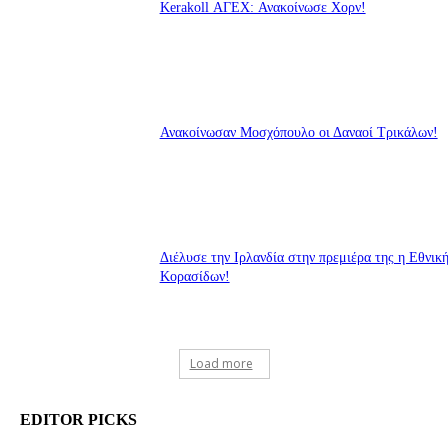
Kerakoll ΑΓΕΧ: Ανακοίνωσε Χορν!
Ανακοίνωσαν Μοσχόπουλο οι Δαναοί Τρικάλων!
Διέλυσε την Ιρλανδία στην πρεμιέρα της η Εθνικ
Κορασίδων!
Load more
EDITOR PICKS