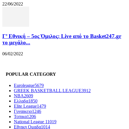
22/06/2022
Γ’ Εθνική – 5ος Όμιλος: Live από το Basket247.gr
το μεγάλο...
06/02/2022
POPULAR CATEGORY
Euroleague
5679
GREEK BASKETBALL LEAGUE
3912
NBA
2609
Ελλαδα
1850
Elite League
1479
Γυναικειο
1246
Τοπικα
1206
National League 1
1019
Εθνικη Ομαδα
1014