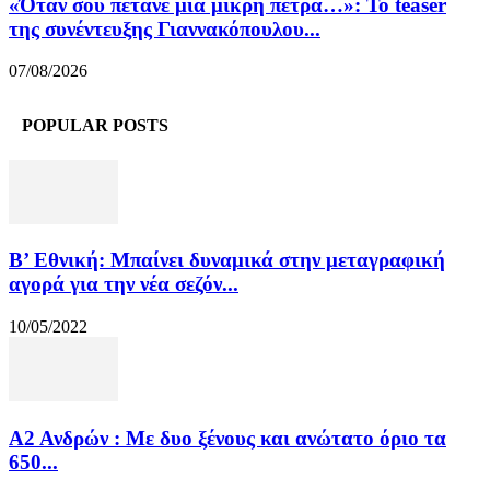
«Όταν σου πετάνε μία μικρή πέτρα…»: Το teaser
της συνέντευξης Γιαννακόπουλου...
07/08/2026
POPULAR POSTS
Β’ Εθνική: Μπαίνει δυναμικά στην μεταγραφική
αγορά για την νέα σεζόν...
10/05/2022
Α2 Ανδρών : Με δυο ξένους και ανώτατο όριο τα
650...