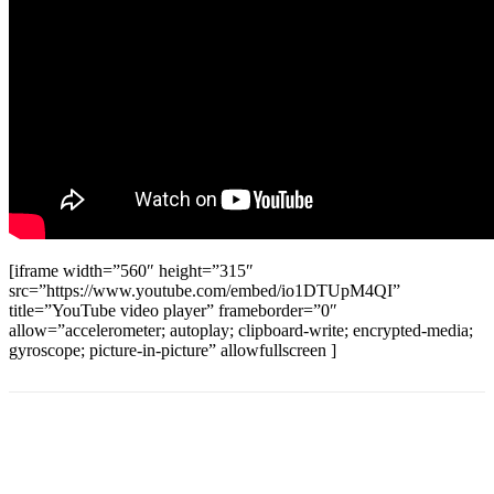
[iframe width=”560″ height=”315″
src=”https://www.youtube.com/embed/io1DTUpM4QI”
title=”YouTube video player” frameborder=”0″
allow=”accelerometer; autoplay; clipboard-write; encrypted-media;
gyroscope; picture-in-picture” allowfullscreen ]