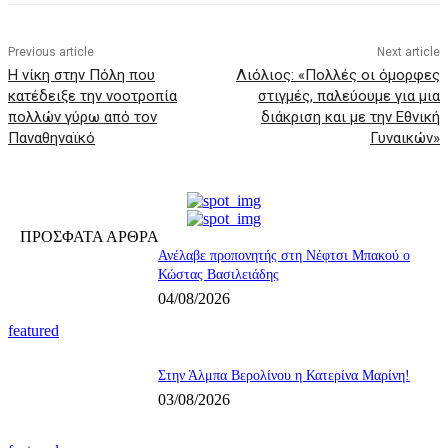
Previous article
Next article
Η νίκη στην Πόλη που
Λιόλιος: «Πολλές οι όμορφες
κατέδειξε την νοοτροπία
στιγμές, παλεύουμε για μια
πολλών γύρω από τον
διάκριση και με την Εθνική
Παναθηναϊκό
Γυναικών»
ΠΡΟΣΦΑΤΑ ΑΡΘΡΑ
Ανέλαβε προπονητής στη Νέφτσι Μπακού ο
Κώστας Βασιλειάδης
04/08/2026
featured
Στην Άλμπα Βερολίνου η Κατερίνα Μαρίνη!
03/08/2026