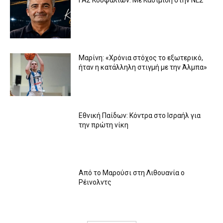
ΓΑΣ Κουφαλίων: Με Κασιμίδη στην NL2
Μαρίνη: «Χρόνια στόχος το εξωτερικό,
ήταν η κατάλληλη στιγμή με την Άλμπα»
Εθνική Παίδων: Κόντρα στο Ισραήλ για
την πρώτη νίκη
Από το Μαρούσι στη Λιθουανία ο
Ρέινολντς