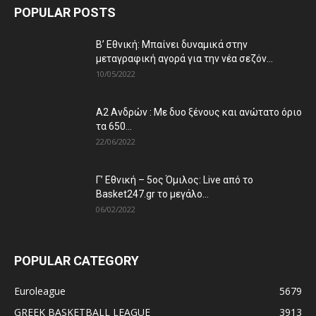
POPULAR POSTS
Β’ Εθνική: Μπαίνει δυναμικά στην
μεταγραφική αγορά για την νέα σεζόν...
10/05/2022
Α2 Ανδρών : Με δυο ξένους και ανώτατο όριο
τα 650...
22/06/2022
Γ’ Εθνική – 5ος Όμιλος: Live από το
Basket247.gr το μεγάλο...
06/02/2022
POPULAR CATEGORY
Euroleague
5679
GREEK BASKETBALL LEAGUE
3913