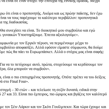
α είναι σε έναν στόχο: την επιτυχία της εθνικής ομάδας. Μέχρι
έρω ότι είναι ο προπονητής. Ακόμα και ως πρώην παίκτης, δεν έχω
 είναι να τους παρέχουμε το καλύτερο περιβάλλον: προπονητικά
α της διαδικασίας.
Θα συνεχίσει να είναι. Το διοικητικό μου συμβούλιο και εγώ
. γυναικών Υποστηρίζουμε. Έπειτα αξιολογούμε».
υμφωνία με τον Εργκίν πέρυσι, να περιμένουμε μέχρι το
 συμβούλιο αποφασίζει. Αλλά εφόσον είμαστε σύμφωνοι, θα δούμε
ούμε πώς θα πάει το Ευρωμπάσκετ. Αλλά ο στόχος μας είναι σαφής:
ά. Για να το πετύχουμε αυτό, πρώτα, στοχεύουμε να κερδίσουμε τον
 πέρα, όλα μπορούν να συμβούν».
, είναι ο πιο επιτυχημένος προπονητής. Οπότε πρέπει να του δείξεις
ά στο Final Four».
στιγμή – 30 ετών – και τελείωσε τη σεζόν δυνατά, ειδικά στην
 27 και 33. Είσαι πιο έμπειρος, πιο ώριμος και βγάζεις τον καλύτερό
αμε τον Σέιν Λάρκιν και τον Σκότι Γουίλμπεκιν. Και τώρα έχουμε και