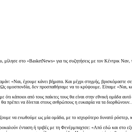
 μίλησε στο «BasketNews» για τις συζητήσεις με τον Κέντρικ Ναν, 
ταμάν: «Ναι, έχουμε κάνει βήματα. Και μέχρι στιγμής, βρισκόμαστε σ
Ως ομοσπονδία, δεν προσπαθήσαμε να το κρύψουμε. Είπαμε «Ναι, κά
ότι κάποιοι από τους παίκτες τους θα είναι στην εθνική ομάδα αυτό 
α πρέπει να δίνεται στους ανθρώπους η ευκαιρία να τα διορθώνουν.
λπίζουμε να ενωθούμε ως μία ομάδα, με το ισχυρότερο δυνατό ρόστερ, 
ροκαλούν ένταση ή τριβές με τη Φενέρμπαχτσε: «Από εδώ και στο εξής