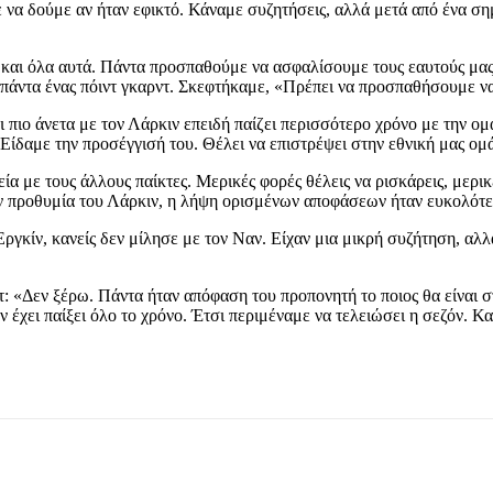
 να δούμε αν ήταν εφικτό. Κάναμε συζητήσεις, αλλά μετά από ένα σημ
και όλα αυτά. Πάντα προσπαθούμε να ασφαλίσουμε τους εαυτούς μας. 
ταν πάντα ένας πόιντ γκαρντ. Σκεφτήκαμε, «Πρέπει να προσπαθήσουμε 
πιο άνετα με τον Λάρκιν επειδή παίζει περισσότερο χρόνο με την ομάδ
 Είδαμε την προσέγγισή του. Θέλει να επιστρέψει στην εθνική μας ομά
μεία με τους άλλους παίκτες. Μερικές φορές θέλεις να ρισκάρεις, μερ
την προθυμία του Λάρκιν, η λήψη ορισμένων αποφάσεων ήταν ευκολότε
Εργκίν, κανείς δεν μίλησε με τον Ναν. Είχαν μια μικρή συζήτηση, αλ
τ: «Δεν ξέρω. Πάντα ήταν απόφαση του προπονητή το ποιος θα είναι σ
ν έχει παίξει όλο το χρόνο. Έτσι περιμέναμε να τελειώσει η σεζόν. Κα