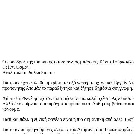
Ο πρόεδρος της τουρκικής ομοσπονδίας μπάσκετ, Χέντο Τούρκογλου,
Τζέντι Όσμαν.
Αναλυτικά οι δηλώσεις του:
Για το αν έχει επιλυθεί η κρίση μεταξύ Φενέρμπαχτσε και Εργκίν Α
προπονητής Αταμάν το παραδέχτηκε και ζήτησε δημόσια συγγνώμη. 
Χάρη στη Φενέρμπαχτσε, διατηρήσαμε μια καλή σχέση. Ας ελπίσουμε 
Αλλά δεν παίρνουμε τα πράγματα προσωπικά. Λάθη συμβαίνουν και θ
κάνουμε.
Γιατί και πάλι, η εθνική φανέλα είναι η πιο σημαντική από όλες. Ε
Για το αν οι προηγούμενες σχέσεις του Αταμάν με τη Γαλατασαράι π