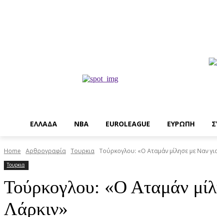
EΛΛΑΔΑ
NBA
ΕUROLEAGUE
ΕΥΡΩΠΗ
Σ
Home
Αρθρογραφία
Τουρκια
Τούρκογλου: «Ο Αταμάν μίλησε με Ναν για
Τουρκια
Τούρκογλου: «Ο Αταμάν μίλ
Λάρκιν»