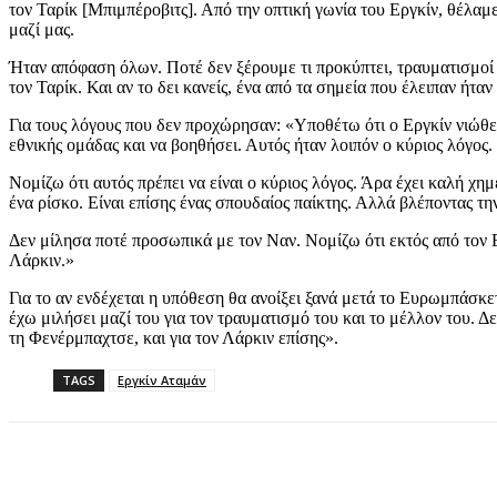
τον Ταρίκ [Μπιμπέροβιτς]. Από την οπτική γωνία του Εργκίν, θέλαμε
μαζί μας.
Ήταν απόφαση όλων. Ποτέ δεν ξέρουμε τι προκύπτει, τραυματισμοί 
τον Ταρίκ. Και αν το δει κανείς, ένα από τα σημεία που έλειπαν ή
Για τους λόγους που δεν προχώρησαν: «Υποθέτω ότι ο Εργκίν νιώθει 
εθνικής ομάδας και να βοηθήσει. Αυτός ήταν λοιπόν ο κύριος λόγος.
Νομίζω ότι αυτός πρέπει να είναι ο κύριος λόγος. Άρα έχει καλή χη
ένα ρίσκο. Είναι επίσης ένας σπουδαίος παίκτης. Αλλά βλέποντας 
Δεν μίλησα ποτέ προσωπικά με τον Ναν. Νομίζω ότι εκτός από τον 
Λάρκιν.»
Για το αν ενδέχεται η υπόθεση θα ανοίξει ξανά μετά το Ευρωμπάσκε
έχω μιλήσει μαζί του για τον τραυματισμό του και το μέλλον του. Δε
τη Φενέρμπαχτσε, και για τον Λάρκιν επίσης».
TAGS
Εργκίν Αταμάν
Share