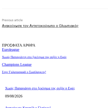
Previous article
Ανακοίνωσε τον Αντετοκούνμπο ο Ολυμπιακός
ΠΡΟΣΦΑΤΑ ΑΡΘΡΑ
Euroleague
Χωρίς Παπαγιάννη στο ξεκίνημα της σεζόν η Εφές
Champions League
Στην Γαλατασαράϊ ο Σμαϊλαγκιτς!
Χωρίς Παπαγιάννη στο ξεκίνημα της σεζόν η Εφές
09/08/2026
Ανακοίνωσε Καρατζά ο Γλαύκος!