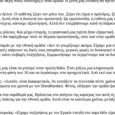
ν άκρη ποιος υποστηρίζει ποια ομάδα. Η μόνη μας εστίαση θα πρέπει ν
άλλον. Ο καθένας ξέρει τον ρόλο του. Ξέρει ότι είμαι ο πρόεδρος, ξ
ω. Αυτή είναι η δουλειά του προπονητή. Ως ομοσπονδία, η ευθύνη μας
υνέχεια, κάνουμε αξιολόγηση. Αλλά δεν επεμβαίνουμε κατά τη διάρκει
ρόλους. Και μέχρι στιγμής, η εργασιακή μας σχέση ήταν εξαιρετική. 
ν θα παρέμβουμε ποτέ σε θέματα προπονητικής, ούτε καν στην ομάδα
αμάν με την εθνική ομάδα: «Δεν το γνωρίζουμε ακόμα. Είχαμε μια σ
ές παίρνουν τις δικές τους αποφάσεις, μερικές φορές το διοικητικό
υμε κάνει σοβαρές συζητήσεις. Συμφωνήσαμε να περιμένουμε και να δ
χος μας είναι να μπούμε στην πρώτη 8άδα. Έτσι χτίζεις μια κληρονομι
ας στη φάση των 16 και να περάσουμε στα προημιτελικά. Από εκεί και
: «Λοιπόν, είναι διαφορετικός. Αν κοιτάξετε τα τελευταία πέντε χρόνια
πρώτη του χρονιά με τον Παναθηναϊκό. Φέτος, οδήγησε την ομάδα ξαν
αι στα παράθυρά μας. Βρίσκεται στο απόγειο της καριέρας του αυτή τη 
παίκτης για την εθνική ομάδα. Αυτά είναι τα καλύτερα χρόνια, μεταξύ
 Τουρκίας: «Είχαμε συζητήσεις με τον Εργκίν επειδή στο παρελθόν είχ