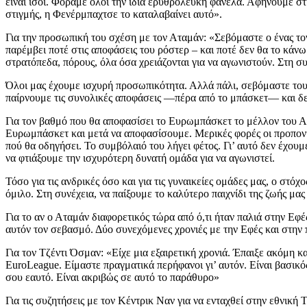
είναι ίσοι. Φοράμε όλοι την ίδια ερυθρόλευκη φανέλα. Αφήνουμε στη
στιγμής, η Φενέρμπαχτσε το καταλαβαίνει αυτό».
Για την προσωπική του σχέση με τον Αταμάν: «Σεβόμαστε ο ένας τον 
παρέμβει ποτέ στις αποφάσεις του ρόστερ – και ποτέ δεν θα το κάν
στρατόπεδα, πόρους, όλα όσα χρειάζονται για να αγωνιστούν. Στη σ
Όλοι μας έχουμε ισχυρή προσωπικότητα. Αλλά πάλι, σεβόμαστε τους 
παίρνουμε τις συνολικές αποφάσεις —πέρα από το μπάσκετ— και δε
Για τον βαθμό που θα αποφασίσει το Ευρωμπάσκετ το μέλλον του Ατ
Ευρωμπάσκετ και μετά να αποφασίσουμε. Μερικές φορές οι προπονητ
πού θα οδηγήσει. Το συμβόλαιό του λήγει φέτος. Γι’ αυτό δεν έχο
να φτιάξουμε την ισχυρότερη δυνατή ομάδα για να αγωνιστεί.
Τόσο για τις ανδρικές όσο και για τις γυναικείες ομάδες μας, ο στό
όμιλο. Στη συνέχεια, να παίξουμε το καλύτερο παιχνίδι της ζωής μ
Για το αν ο Αταμάν διαφορετικός τώρα από ό,τι ήταν παλιά στην Εφές
αυτόν τον σεβασμό. Δύο συνεχόμενες χρονιές με την Εφές και στην 
Για τον Τζέντι Όσμαν: «Είχε μια εξαιρετική χρονιά. Έπαιξε ακόμη κ
EuroLeague. Είμαστε πραγματικά περήφανοι γι’ αυτόν. Είναι βασικός 
σου εαυτό. Είναι ακριβώς σε αυτό το παράθυρο»
Για τις συζητήσεις με τον Κέντρικ Ναν για να ενταχθεί στην εθνική