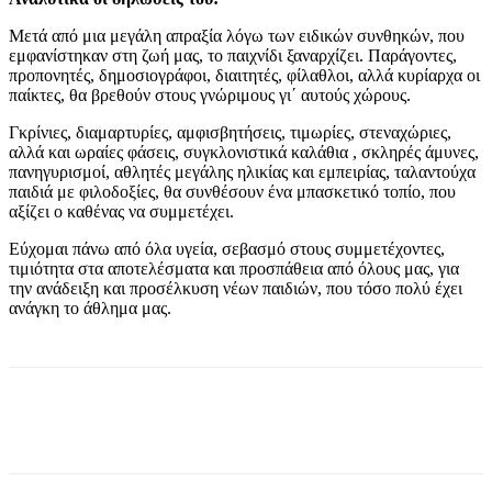
Μετά από μια μεγάλη απραξία λόγω των ειδικών συνθηκών, που
εμφανίστηκαν στη ζωή μας, το παιχνίδι ξαναρχίζει. Παράγοντες,
προπονητές, δημοσιογράφοι, διαιτητές, φίλαθλοι, αλλά κυρίαρχα οι
παίκτες, θα βρεθούν στους γνώριμους γι΄ αυτούς χώρους.
Γκρίνιες, διαμαρτυρίες, αμφισβητήσεις, τιμωρίες, στεναχώριες,
αλλά και ωραίες φάσεις, συγκλονιστικά καλάθια , σκληρές άμυνες,
πανηγυρισμοί, αθλητές μεγάλης ηλικίας και εμπειρίας, ταλαντούχα
παιδιά με φιλοδοξίες, θα συνθέσουν ένα μπασκετικό τοπίο, που
αξίζει ο καθένας να συμμετέχει.
Εύχομαι πάνω από όλα υγεία, σεβασμό στους συμμετέχοντες,
τιμιότητα στα αποτελέσματα και προσπάθεια από όλους μας, για
την ανάδειξη και προσέλκυση νέων παιδιών, που τόσο πολύ έχει
ανάγκη το άθλημα μας.