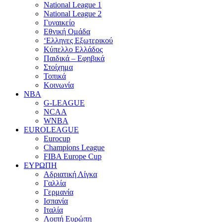
National League 1
National League 2
Γυναικείο
Εθνική Ομάδα
‘Ελληνες Εξωτερικού
Κύπελλο Ελλάδος
Παιδικά – Εφηβικά
Στοίχημα
Τοπικά
Κοινωνία
NBA
G-LEAGUE
NCAA
WNBA
ΕUROLEAGUE
Eurocup
Champions League
FIBA Europe Cup
ΕΥΡΩΠΗ
Αδριατική Λίγκα
Γαλλία
Γερμανία
Ισπανία
Ιταλία
Λοιπή Ευρώπη