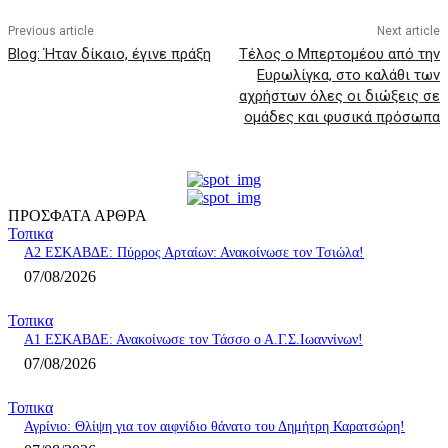
Previous article
Next article
Blog: Ήταν δίκαιο, έγινε πράξη
Τέλος ο Μπερτομέου από την
Ευρωλίγκα, στο καλάθι των
αχρήστων όλες οι διώξεις σε
ομάδες και φυσικά πρόσωπα
ΠΡΟΣΦΑΤΑ ΑΡΘΡΑ
Τοπικα
A2 ΕΣΚΑΒΔΕ: Πύρρος Αρταίων: Ανακοίνωσε τον Τσιώλα!
07/08/2026
Τοπικα
Α1 ΕΣΚΑΒΔΕ: Ανακοίνωσε τον Τάσσο ο Α.Γ.Σ.Ιωαννίνων!
07/08/2026
Τοπικα
Αγρίνιο: Θλίψη για τον αιφνίδιο θάνατο του Δημήτρη Καρατσώρη!