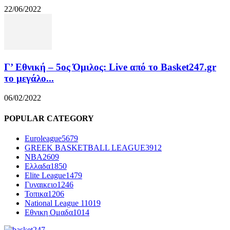
22/06/2022
Γ’ Εθνική – 5ος Όμιλος: Live από το Basket247.gr
το μεγάλο...
06/02/2022
POPULAR CATEGORY
Euroleague
5679
GREEK BASKETBALL LEAGUE
3912
NBA
2609
Ελλαδα
1850
Elite League
1479
Γυναικειο
1246
Τοπικα
1206
National League 1
1019
Εθνικη Ομαδα
1014