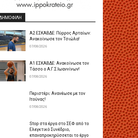
ΔΗΜΟΦΙΛΗ
A2 ΕΣΚΑΒΔΕ: Πύρρος Αρταίων:
Ανακοίνωσε τον Τσιώλα!
07/08/2026
Α1 ΕΣΚΑΒΔΕ: Ανακοίνωσε τον
Τάσσο ο Α.Γ.Σ.Ιωαννίνων!
07/08/2026
Περιστέρι: Ανανέωσε με τον
Ιτούνας!
07/08/2026
Stop στα έργα στο ΣΕΦ από το
Ελεγκτικό Συνέδριο,
επαναπροκηρύσσεται το έργο