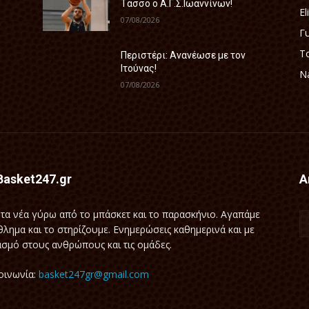
Τάσσο ο Α.Γ.Σ.Ιωαννίνων!
El
07/08/2026
Γ
Τ
Περιστέρι: Ανανέωσε με τον
Ιτούνας!
Na
07/08/2026
Basket247.gr
Α
τα νέα γύρω απ΄ό το μπάσκετ και το παρασκήνιο. Αγαπάμε
θλημα και το στηρίζουμε. Ενημερώσεις καθημερινά και με
σμό στους ανθρώπους και τις ομάδες.
οινωνία:
basket247gr@gmail.com