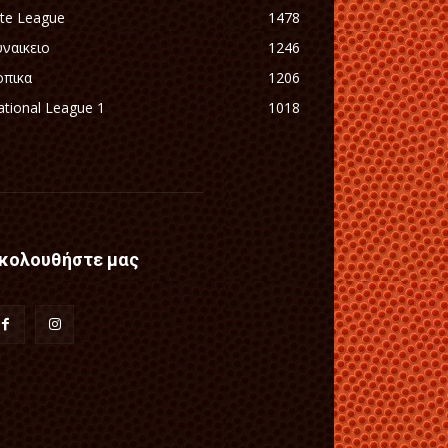
ite League
1478
υναικειο
1246
οπικα
1206
tional League 1
1018
κολουθήστε μας