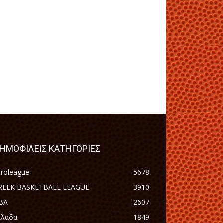
ΗΜΟΦΙΛΕΙΣ ΚΑΤΗΓΟΡΙΕΣ
uroleague
5678
REEK BASKETBALL LEAGUE
3910
BA
2607
λλαδα
1849