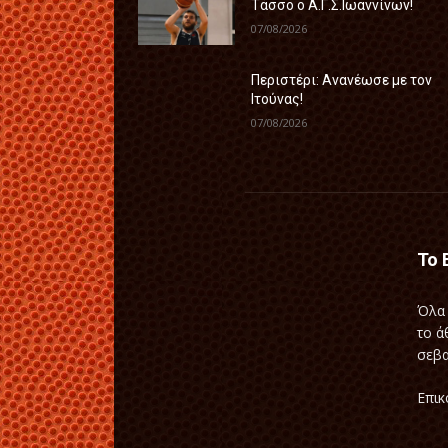
Τάσσο ο Α.Γ.Σ.Ιωαννίνων!
07/08/2026
Περιστέρι: Ανανέωσε με τον
Ιτούνας!
07/08/2026
Το 
Όλα 
το ά
σεβα
Επικ