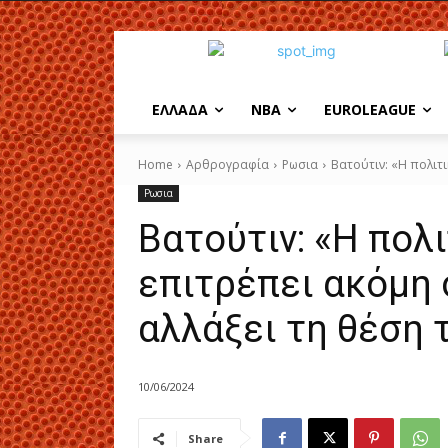
EΛΛΑΔΑ
NBA
ΕUROLEAGUE
Home
Αρθρογραφία
Ρωσια
Βατούτιν: «Η πολιτι
Ρωσια
Βατούτιν: «Η πολ
επιτρέπει ακόμη 
αλλάξει τη θέση 
10/06/2024
Share