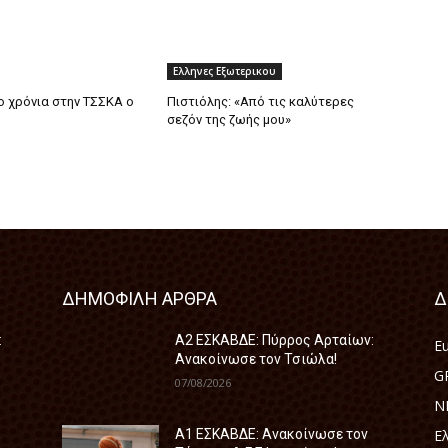
Ελληνες Εξωτερικου
ο χρόνια στην ΤΣΣΚΑ ο
Πιστιόλης: «Από τις καλύτερες
σεζόν της ζωής μου»
ΔΗΜΟΦΙΛΗ ΑΡΘΡΑ
Δ
:
A2 ΕΣΚΑΒΔΕ: Πύρρος Αρταίων:
E
Ανακοίνωσε τον Τσιώλα!
G
07/08/2026
N
Ε
Α1 ΕΣΚΑΒΔΕ: Ανακοίνωσε τον