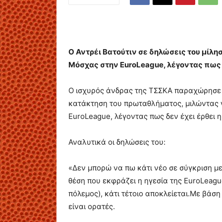
Ο Αντρέι Βατούτιν σε δηλώσεις του μίλη
Μόσχας στην EuroLeague, λέγοντας πως 
Ο ισχυρός άνδρας της ΤΣΣΚΑ παραχώρησε 
κατάκτηση του πρωταθλήματος, μιλώντας γ
EuroLeague, λέγοντας πως δεν έχει έρθει η
Αναλυτικά οι δηλώσεις του:
«Δεν μπορώ να πω κάτι νέο σε σύγκριση με
θέση που εκφράζει η ηγεσία της EuroLeague:
πόλεμος), κάτι τέτοιο αποκλείεται.Με βάσ
είναι ορατές.