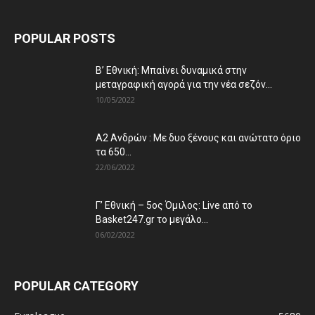
POPULAR POSTS
Β’ Εθνική: Μπαίνει δυναμικά στην
μεταγραφική αγορά για την νέα σεζόν...
10/05/2022
Α2 Ανδρών : Με δυο ξένους και ανώτατο όριο
τα 650...
22/06/2022
Γ’ Εθνική – 5ος Όμιλος: Live από το
Basket247.gr το μεγάλο...
06/02/2022
POPULAR CATEGORY