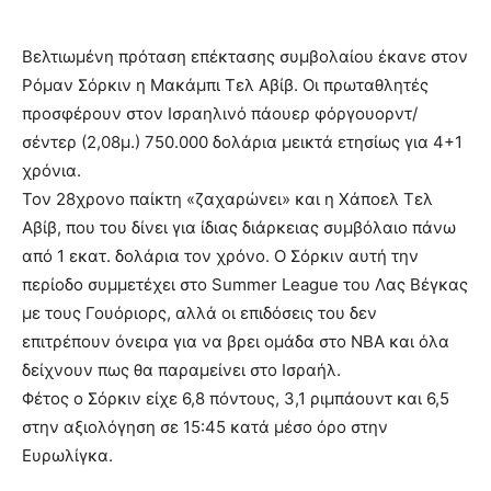
Βελτιωμένη πρόταση επέκτασης συμβολαίου έκανε στον
Ρόμαν Σόρκιν η Μακάμπι Τελ Αβίβ. Οι πρωταθλητές
προσφέρουν στον Ισραηλινό πάουερ φόργουορντ/
σέντερ (2,08μ.) 750.000 δολάρια μεικτά ετησίως για 4+1
χρόνια.
Τον 28χρονο παίκτη «ζαχαρώνει» και η Χάποελ Τελ
Αβίβ, που του δίνει για ίδιας διάρκειας συμβόλαιο πάνω
από 1 εκατ. δολάρια τον χρόνο. Ο Σόρκιν αυτή την
περίοδο συμμετέχει στο Summer League του Λας Βέγκας
με τους Γουόριορς, αλλά οι επιδόσεις του δεν
επιτρέπουν όνειρα για να βρει ομάδα στο ΝΒΑ και όλα
δείχνουν πως θα παραμείνει στο Ισραήλ.
Φέτος ο Σόρκιν είχε 6,8 πόντους, 3,1 ριμπάουντ και 6,5
στην αξιολόγηση σε 15:45 κατά μέσο όρο στην
Ευρωλίγκα.