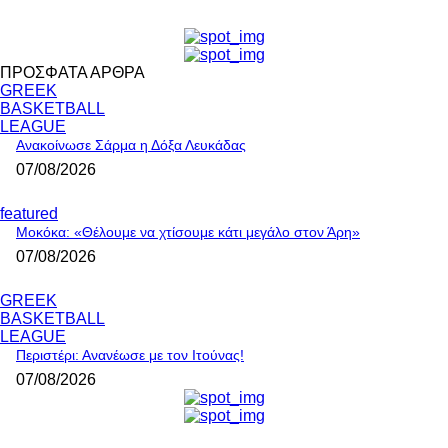
ΠΡΟΣΦΑΤΑ ΑΡΘΡΑ
GREEK
BASKETBALL
LEAGUE
Ανακοίνωσε Σάρμα η Δόξα Λευκάδας
07/08/2026
featured
Μοκόκα: «Θέλουμε να χτίσουμε κάτι μεγάλο στον Άρη»
07/08/2026
GREEK
BASKETBALL
LEAGUE
Περιστέρι: Ανανέωσε με τον Ιτούνας!
07/08/2026