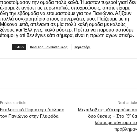
προετοίμασαν την ομάδα πολύ καλά. Ήμασταν τυχεροί γιατί δεν
έχουμε ξεκινήσει τις ευρωπαϊκές υποχρεώσεις, οπότε είχαμε
όλη την εβδομάδα να ετοιμαστούμε για τον Πανιώνιο. Αξίζουν
πολλά συγχαρητήρια στους συνεργάτες μου. Παίζουμε με τη
Μύκονο μετά, απέναντι σε μία πολύ καλή ομάδα με καλούς
ξένους και Έλληνες, καλό ρόστερ. Πρέπει να παρουσιαστούμε
έτοιμοι γιατί δεν έγινε κάτι σήμερα, είναι η πρώτη αγωνιστική».
TAGS
Βασίλης Ξανθόπουλος
Περιστέρι
Previous article
Next article
Eκπληκτικό Περιστέρι διέλυσε
Μιχαΐλοβιτς: «Υστερούμε σε
τον Πανιώνιο στην Γλυφάδα
δύο θέσεις – Στο “5” θα
λύσουμε σύντομα το
πρόβλημα»