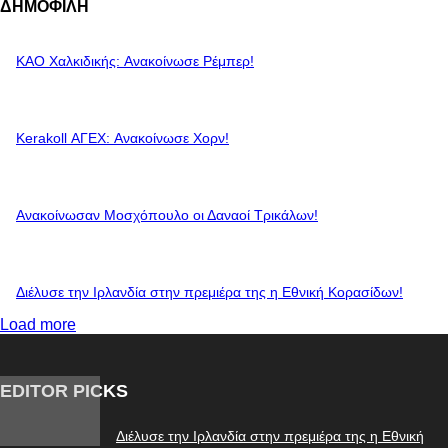
ΔΗΜΟΦΙΛΗ
ΚΑΟ Χαλκιδικής: Ανακοίνωσε Ρέμπερ!
Kerakoll ΑΓΕΧ: Ανακοίνωσε Χορν!
Ανακοίνωσαν Μοσχόπουλο οι Δαναοί Τρικάλων!
Διέλυσε την Ιρλανδία στην πρεμιέρα της η Εθνική Κορασίδων!
Load more
EDITOR PICKS
Διέλυσε την Ιρλανδία στην πρεμιέρα της η Εθνική