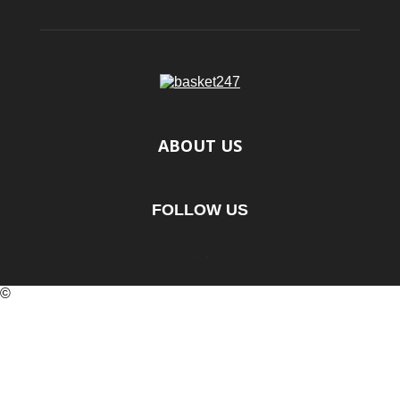
ABOUT US
FOLLOW US
©