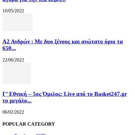
10/05/2022
Α2 Ανδρών : Με δυο ξένους και ανώτατο όριο τα
650...
22/06/2022
Γ’ Εθνική – 5ος Όμιλος: Live από το Basket247.gr
το μεγάλο...
06/02/2022
POPULAR CATEGORY