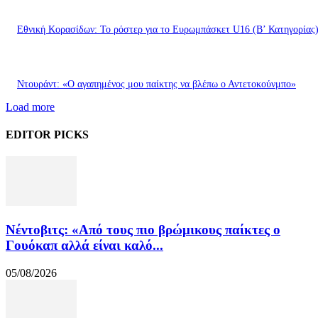
Εθνική Κορασίδων: Το ρόστερ για το Ευρωμπάσκετ U16 (B’ Κατηγορίας
Ντουράντ: «Ο αγαπημένος μου παίκτης να βλέπω ο Αντετοκούνμπο»
Load more
EDITOR PICKS
Νέντοβιτς: «Από τους πιο βρώμικους παίκτες ο
Γουόκαπ αλλά είναι καλό...
05/08/2026