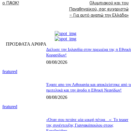
ο ΠΑΟΚ!
Ολυμπιακού και του
Παναθηναϊκού, σας ευχαριστώ
– Για αυτό αγαπώ την Ελλάδα»
ΠΡΟΣΦΑΤΑ ΑΡΘΡΑ
Διέλυσε την Ιρλανδία στην πρεμιέρα της η Εθνική
Κορασίδων!
08/08/2026
featured
Έχασε απο την Λιθουανία και αποκλείστηκε από τ
ημιτελικά και την άνοδο η Εθνική Νεανίδων!
08/08/2026
featured
«Όταν σου πετάνε μία μικρή πέτρα…»: Το teaser
της συνέντευξης Γιαννακόπουλου στους
EuroInsiders