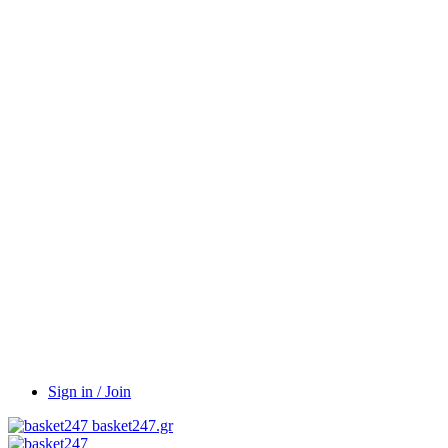
Sign in / Join
basket247.gr