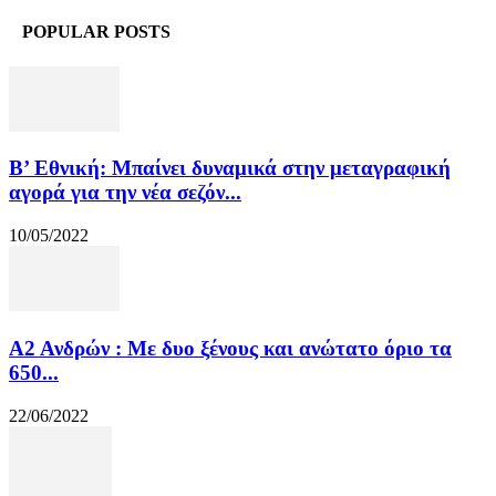
POPULAR POSTS
Β’ Εθνική: Μπαίνει δυναμικά στην μεταγραφική
αγορά για την νέα σεζόν...
10/05/2022
Α2 Ανδρών : Με δυο ξένους και ανώτατο όριο τα
650...
22/06/2022