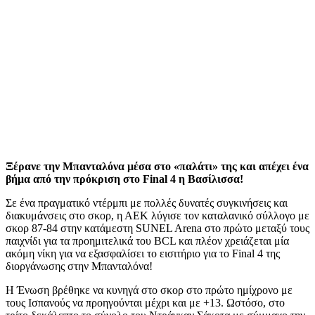
Ξέρανε την Μπανταλόνα μέσα στο «παλάτι» της και απέχει ένα
βήμα από την πρόκριση στο Final 4 η Βασίλισσα!
Σε ένα πραγματικό ντέρμπι με πολλές δυνατές συγκινήσεις και
διακυμάνσεις στο σκορ, η ΑΕΚ λύγισε τον καταλανικό σύλλογο με
σκορ 87-84 στην κατάμεστη SUNEL Arena στο πρώτο μεταξύ τους
παιχνίδι για τα προημιτελικά του BCL και πλέον χρειάζεται μία
ακόμη νίκη για να εξασφαλίσει το εισιτήριο για το Final 4 της
διοργάνωσης στην Μπανταλόνα!
Η Ένωση βρέθηκε να κυνηγά στο σκορ στο πρώτο ημίχρονο με
τους Ισπανούς να προηγούνται μέχρι και με +13. Ωστόσο, στο