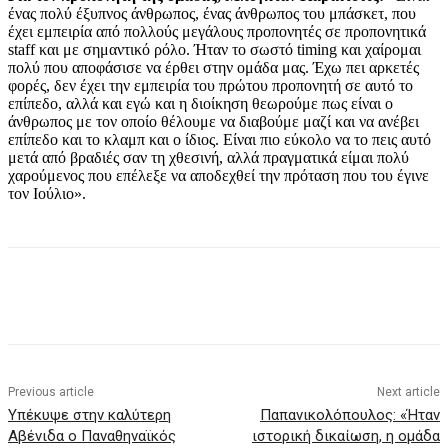
ένας πολύ έξυπνος άνθρωπος, ένας άνθρωπος του μπάσκετ, που
έχει εμπειρία από πολλούς μεγάλους προπονητές σε προπονητικά
staff και με σημαντικό ρόλο. Ήταν το σωστό timing και χαίρομαι
πολύ που αποφάσισε να έρθει στην ομάδα μας. Έχω πει αρκετές
φορές, δεν έχει την εμπειρία του πρώτου προπονητή σε αυτό το
επίπεδο, αλλά και εγώ και η διοίκηση θεωρούμε πως είναι ο
άνθρωπος με τον οποίο θέλουμε να διαβούμε μαζί και να ανέβει
επίπεδο και το κλαμπ και ο ίδιος. Είναι πιο εύκολο να το πεις αυτό
μετά από βραδιές σαν τη χθεσινή, αλλά πραγματικά είμαι πολύ
χαρούμενος που επέλεξε να αποδεχθεί την πρόταση που του έγινε
τον Ιούλιο».
Previous article
Next article
Υπέκυψε στην καλύτερη
Παπανικολόπουλος: «Ήταν
Αβένιδα ο Παναθηναϊκός
ιστορική δικαίωση, η ομάδα