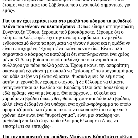
έτοιμοι για το ματς του Σάββατου, που είναι πολύ σημαντικός για
εμάς».
Για το αν έχει περάσει και στο μυαλό του κόσμου το μεθοδικό
πλάνο που θέλουν να υλοποιήσουν:
«Όπως είπαμε απ’ την πρώτη
Συνέντευξη Τύπου, ξέρουμε πού βρισκόμαστε, ξέρουμε ότι ο
κόσμος πολλές φορές έχει την ανυπομονησία και τον μεγάλο
ενθουσιασμό ώστε τα πράγματα να γίνουν άμεσα και η ομάδα να
είναι επιτυχημένη. Έχουμε ένα πλάνο πενταετίας. Είναι πολύ
σημαντικό ο κόσμος να καταλάβει ότι αποπληρώνεται ένα χρέος
μέχρι 31 Δεκεμβρίου το οποίο ταλάνιζε τα οικονομικά του
συλλόγου για πάρα πολλά χρόνια. Έχουμε κάνει την απαραίτητη
οικονομική εξυγίανση με σκοπό να “χτίσουμε” το πρόγραμμά μας
και κάθε σεζόν να βελτιωνόμαστε. Φυσικά εμείς δε λέμε πως
αυτήν τη χρονιά δεν έχουμε στόχους ή δε θέλουμε να είμαστε
ανταγωνιστικοί σε Ελλάδα και Ευρώπη. Όλοι όσοι δουλεύουμε
εδώ ήρθαμε για να μείνουμε. Θα υπάρχουν… εύκολα και
χαρούμενα βράδια όπως χθες, θα υπάρχουν και δύσκολα βράδια,
αλλά είναι δεδομένο ότι υπάρχει ένα σχέδιο-πρόγραμμα το οποίο
οραματιζόμαστε και έχουμε σκοπό να υλοποιηθεί τα επόμενα 5
χρόνια. Δεν είναι ένα “πυροτέχνημα”, είναι μια σταθερή και
μεθοδική δουλειά στην οποία όλοι μας θέλουμε ο Άρης να
επιστρέψει σε επιτυχίες».
Για τον προπονητή της ομάδας, Μπόγκταν Κάραϊτσιτς:
«Είναι