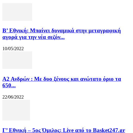
Β’ Εθνική: Μπαίνει δυναμικά στην μεταγραφική
αγορά για την νέα σεζόν...
10/05/2022
Α2 Ανδρών : Με δυο ξένους και ανώτατο όριο τα
650...
22/06/2022
Γ’ Εθνική – 5ος Όμιλος: Live από το Basket247.gr