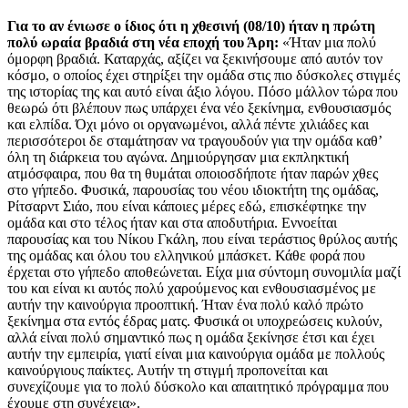
Για το αν ένιωσε ο ίδιος ότι η χθεσινή (08/10) ήταν η πρώτη
πολύ ωραία βραδιά στη νέα εποχή του Άρη:
«Ήταν μια πολύ
όμορφη βραδιά. Καταρχάς, αξίζει να ξεκινήσουμε από αυτόν τον
κόσμο, ο οποίος έχει στηρίξει την ομάδα στις πιο δύσκολες στιγμές
της ιστορίας της και αυτό είναι άξιο λόγου. Πόσο μάλλον τώρα που
θεωρώ ότι βλέπουν πως υπάρχει ένα νέο ξεκίνημα, ενθουσιασμός
και ελπίδα. Όχι μόνο οι οργανωμένοι, αλλά πέντε χιλιάδες και
περισσότεροι δε σταμάτησαν να τραγουδούν για την ομάδα καθ’
όλη τη διάρκεια του αγώνα. Δημιούργησαν μια εκπληκτική
ατμόσφαιρα, που θα τη θυμάται οποιοσδήποτε ήταν παρών χθες
στο γήπεδο. Φυσικά, παρουσίας του νέου ιδιοκτήτη της ομάδας,
Ρίτσαρντ Σιάο, που είναι κάποιες μέρες εδώ, επισκέφτηκε την
ομάδα και στο τέλος ήταν και στα αποδυτήρια. Εννοείται
παρουσίας και του Νίκου Γκάλη, που είναι τεράστιος θρύλος αυτής
της ομάδας και όλου του ελληνικού μπάσκετ. Κάθε φορά που
έρχεται στο γήπεδο αποθεώνεται. Είχα μια σύντομη συνομιλία μαζί
του και είναι κι αυτός πολύ χαρούμενος και ενθουσιασμένος με
αυτήν την καινούργια προοπτική. Ήταν ένα πολύ καλό πρώτο
ξεκίνημα στα εντός έδρας ματς. Φυσικά οι υποχρεώσεις κυλούν,
αλλά είναι πολύ σημαντικό πως η ομάδα ξεκίνησε έτσι και έχει
αυτήν την εμπειρία, γιατί είναι μια καινούργια ομάδα με πολλούς
καινούργιους παίκτες. Αυτήν τη στιγμή προπονείται και
συνεχίζουμε για το πολύ δύσκολο και απαιτητικό πρόγραμμα που
έχουμε στη συνέχεια».