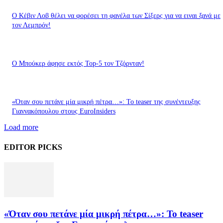
Ο Κέβιν Λοβ θέλει να φορέσει τη φανέλα των Σίξερς για να ειναι ξανά με
τον Λεμπρόν!
Ο Μπούκερ άφησε εκτός Top-5 τον Τζόρνταν!
«Όταν σου πετάνε μία μικρή πέτρα…»: Το teaser της συνέντευξης
Γιαννακόπουλου στους EuroInsiders
Load more
EDITOR PICKS
«Όταν σου πετάνε μία μικρή πέτρα…»: Το teaser