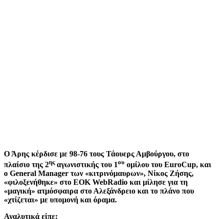
Ο Άρης κέρδισε με 98-76 τους Τάουερς Αμβούργου, στο
ης
ου
πλαίσιο της 2
αγωνιστικής του 1
ομίλου του EuroCup, και
ο General Manager των «κιτρινόμαυρων», Νίκος Ζήσης,
«φιλοξενήθηκε» στο EOK WebRadio και μίλησε για τη
«μαγική» ατμόσφαιρα στο Αλεξάνδρειο και το πλάνο που
«χτίζεται» με υπομονή και όραμα.
Αναλυτικά είπε: