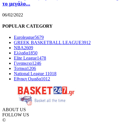
το μεγάλο...
06/02/2022
POPULAR CATEGORY
Euroleague
5679
GREEK BASKETBALL LEAGUE
3912
NBA
2609
Ελλαδα
1850
Elite League
1478
Γυναικειο
1246
Τοπικα
1206
National League 1
1018
Εθνικη Ομαδα
1012
ABOUT US
FOLLOW US
©