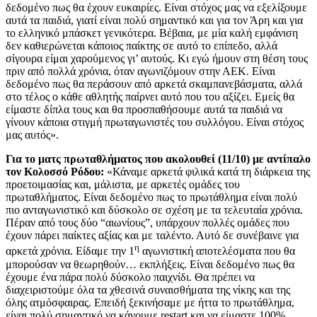
δεδομένο πως θα έχουν ευκαιρίες. Είναι στόχος μας να εξελίξουμε
αυτά τα παιδιά, γιατί είναι πολύ σημαντικό και για τον Άρη και για
το ελληνικό μπάσκετ γενικότερα. Βέβαια, με μία καλή εμφάνιση
δεν καθιερώνεται κάποιος παίκτης σε αυτό το επίπεδο, αλλά
σίγουρα είμαι χαρούμενος γι’ αυτούς. Κι εγώ ήμουν στη θέση τους
πριν από πολλά χρόνια, όταν αγωνιζόμουν στην ΑΕΚ. Είναι
δεδομένο πως θα περάσουν από αρκετά σκαμπανεβάσματα, αλλά
στο τέλος ο κάθε αθλητής παίρνει αυτό που του αξίζει. Εμείς θα
είμαστε δίπλα τους και θα προσπαθήσουμε αυτά τα παιδιά να
γίνουν κάποια στιγμή πρωταγωνιστές του συλλόγου. Είναι στόχος
μας αυτός».
Για το ματς πρωταθλήματος που ακολουθεί (11/10) με αντίπαλο
τον Κολοσσό Ρόδου:
«Κάναμε αρκετά φιλικά κατά τη διάρκεια της
προετοιμασίας και, μάλιστα, με αρκετές ομάδες του
πρωταθλήματος. Είναι δεδομένο πως το πρωτάθλημα είναι πολύ
πιο ανταγωνιστικό και δύσκολο σε σχέση με τα τελευταία χρόνια.
Πέραν από τους δύο “αιωνίους”, υπάρχουν πολλές ομάδες που
έχουν πάρει παίκτες αξίας και με ταλέντο. Αυτό δε συνέβαινε για
η
αρκετά χρόνια. Είδαμε την 1
αγωνιστική αποτελέσματα που θα
μπορούσαν να θεωρηθούν… εκπλήξεις. Είναι δεδομένο πως θα
έχουμε ένα πάρα πολύ δύσκολο παιχνίδι. Θα πρέπει να
διαχειριστούμε όλα τα χθεσινά συναισθήματα της νίκης και της
όλης ατμόσφαιρας. Επειδή ξεκινήσαμε με ήττα το πρωτάθλημα,
είναι πολύ σημαντικό να κάνουμε restart και να είμαστε 100%