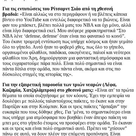
Για τις εντυπώσεις του Ρίτσαρντ Σιάο από τη χθεσινή
βραδιά:
«Είναι αλλιώς να στο περιγράφουν ή να βλέπεις κάποια
βίντεο στο YouTube και εντελώς διαφορετικό να το βιώνεις. Είναι
φαν του μπάσκετ, βλέπει πολλά ματς του ΝΒΑ και όχι μόνο, αλλά
είναι λίγο διαφορετικά εκεί. Μου ανέφερε χαρακτηριστικά “Στο
ΝΒΑ λένε ‘defense, defense’ όταν είναι πιο φανατικό το κοινό”.
Του έκανε τρομερή εντύπωση πως υπήρχε κόσμος και ήταν γεμάτο
όλο το γήπεδο. Αυτό ήταν το φοβερό χθες, πως όλο το γήπεδο,
οργανωμένοι φίλαθλοι, παιδάκια, οικογένειες, παλιοί και νεότεροι
φίλαθλοι του Άρη, δημιούργησαν μια φανταστική ατμόσφαιρα και
τους ευχαριστούμε πάρα πολύ. Είναι πολύ σημαντικό να είναι
πάντα δίπλα στην ομάδα, που πάντα είναι, ακόμα και στις πιο
δύσκολες στιγμές της ιστορίας της».
Για την εξαιρετική παρουσία των τριών νεαρών (Λέφα,
Καζαμία, Χατζηλάμπρου) στο χθεσινό ματς:
«Είναι απ’ τα πρώτα
θέματα τα οποία συζητήσαμε με τον κόουτς. Έχει την εμπειρία να
δουλέψει με πολλούς ταλαντούχους παίκτες, το έκανε και στην
Παρτίζαν και στην Κούμπαν. Και οι τρεις παίκτες “άρπαξαν” την
ευκαιρία που τους δόθηκε χθες. Για ‘μένα, το σημαντικότερο είναι
πως υπήρχε μια ατμόσφαιρα που βοηθάει έναν άπειρο παίκτη να
μπει μες στο γήπεδο έτοιμος να προσφέρει στην ομάδα. Το έκαναν
και οι τρεις και είναι πολύ σημαντικό αυτό. Πρέπει να “χτίσουν”
πάνω σε αυτό, να δουν πλέον την επόμενη προπόνηση. Είναι