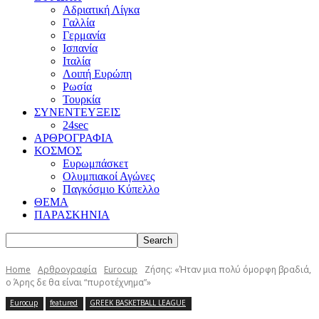
Αδριατική Λίγκα
Γαλλία
Γερμανία
Ισπανία
Ιταλία
Λοιπή Ευρώπη
Ρωσία
Τουρκία
ΣΥΝΕΝΤΕΥΞΕΙΣ
24sec
ΑΡΘΡΟΓΡΑΦΙΑ
ΚΟΣΜΟΣ
Ευρωμπάσκετ
Ολυμπιακοί Αγώνες
Παγκόσμιο Κύπελλο
ΘΕΜΑ
ΠΑΡΑΣΚΗΝΙΑ
Home
Αρθρογραφία
Eurocup
Ζήσης: «Ήταν μια πολύ όμορφη βραδιά,
ο Άρης δε θα είναι “πυροτέχνημα”»
Eurocup
featured
GREEK BASKETBALL LEAGUE