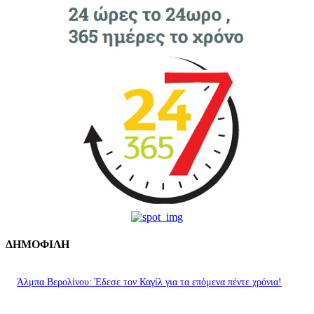
ΔΗΜΟΦΙΛΗ
Άλμπα Βερολίνου: Έδεσε τον Καγίλ για τα επόμενα πέντε χρόνια!