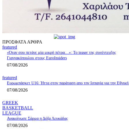
ΠΡΟΣΦΑΤΑ ΑΡΘΡΑ
featured
«Όταν σου πετάνε μία μικρή πέτρα…»: Το teaser της συνέντευξης
Γιαννακόπουλου στους EuroInsiders
07/08/2026
featured
Ευρωμπάσκετ U16: Ήττα στην παράταση απο την Ισπανία για την Εθνική
07/08/2026
GREEK
BASKETBALL
LEAGUE
Ανακοίνωσε Σάρμα η Δόξα Λευκάδας
07/08/2026