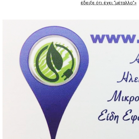
έδειξε ότι έχει “μέταλλο”»