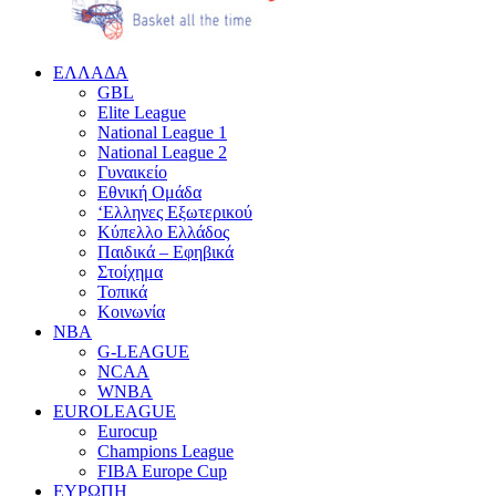
EΛΛΑΔΑ
GBL
Elite League
National League 1
National League 2
Γυναικείο
Εθνική Ομάδα
‘Ελληνες Εξωτερικού
Κύπελλο Ελλάδος
Παιδικά – Εφηβικά
Στοίχημα
Τοπικά
Κοινωνία
NBA
G-LEAGUE
NCAA
WNBA
ΕUROLEAGUE
Eurocup
Champions League
FIBA Europe Cup
ΕΥΡΩΠΗ