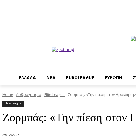
EΛΛΑΔΑ
NBA
ΕUROLEAGUE
ΕΥΡΩΠΗ
Σ
Home
Αρθρογραφία
Elite League
Ζορμπάς: «Την πίεση στον Ηρακλή την
Elite League
Ζορμπάς: «Την πίεση στον 
29/12/2023