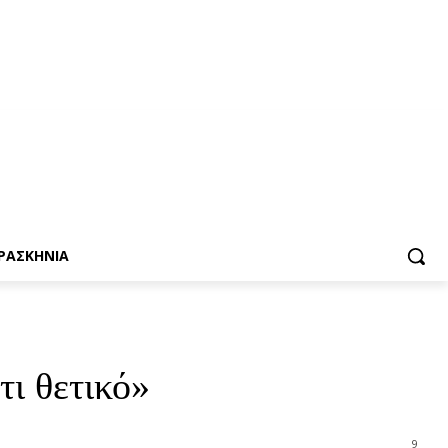
ΡΑΣΚΗΝΙΑ
ι θετικό»
9