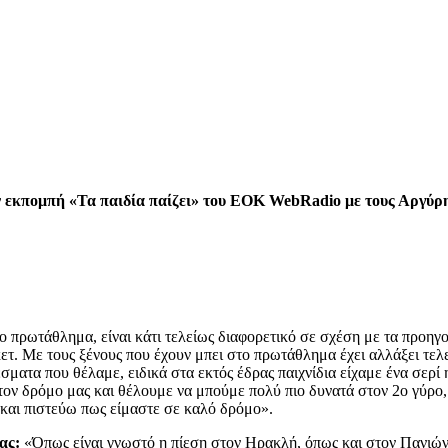
 εκπομπή «Τα παιδία παίζει» του EOK WebRadio με τους Αργύρ
πρωτάθλημα, είναι κάτι τελείως διαφορετικό σε σχέση με τα προηγούμ
ετ. Με τους ξένους που έχουν μπει στο πρωτάθλημα έχει αλλάξει τελ
έσματα που θέλαμε, ειδικά στα εκτός έδρας παιχνίδια είχαμε ένα σε
ι τον δρόμο μας και θέλουμε να μπούμε πολύ πιο δυνατά στον 2ο γύρο
 και πιστεύω πως είμαστε σε καλό δρόμο».
ας:
«Όπως είναι γνωστό η πίεση στον Ηρακλή, όπως και στον Πανιώνιο,