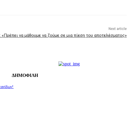
Next article
 «Πρέπει να μάθουμε να ζούμε σε μια πίεση του αποτελέσματος»
ΔΗΜΟΦΙΛΗ
εανίδων!