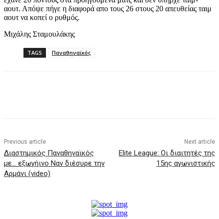
αουτ. Απόψε πήγε η διαφορά απο τους 26 στους 20 απευθείας ταιμ
αουτ να κοπεί ο ρυθμός.
Μιχάλης Σταμουλάκης
TAGS
Παναθηναϊκός
Previous article
Next article
Διαστημικός Παναθηναϊκός
Elite League: Οι διαιτητές της
με… εξωγήινο Ναν διέσυρε την
15ης αγωνιστικής
Αρμάνι (video)