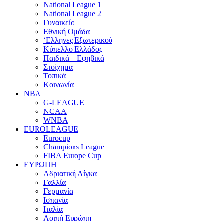
National League 1
National League 2
Γυναικείο
Εθνική Ομάδα
‘Ελληνες Εξωτερικού
Κύπελλο Ελλάδος
Παιδικά – Εφηβικά
Στοίχημα
Τοπικά
Κοινωνία
NBA
G-LEAGUE
NCAA
WNBA
ΕUROLEAGUE
Eurocup
Champions League
FIBA Europe Cup
ΕΥΡΩΠΗ
Αδριατική Λίγκα
Γαλλία
Γερμανία
Ισπανία
Ιταλία
Λοιπή Ευρώπη