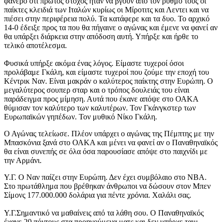
φανερό ότι πρώτος στόχος ήταν να βγουν από τον ρυθμό τους οι
παίκτες κλειδιά των Ιταλών κυρίως οι Μίροτιτς και Λεντει και να
πιέσει στην περιφέρεια πολύ. Τα κατάφερε και τα δυο. Το αρχικό
14-0 έδειξε προς τα που θα πήγαινε ο αγώνας και έμενε να φανεί αν
θα υπάρξει διάρκεια στην απόδοση αυτή. Υπήρξε και ήρθε το
τελικό αποτέλεσμα.
Φυσικά υπήρξε ακόμα ένας λόγος. Είμαστε τυχεροί όσοι
προλάβαμε Γκάλη, και είμαστε τυχεροί που ζούμε την εποχή του
Κέντρικ Ναν. Είναι μακράν ο καλύτερος παίκτης στην Ευρώπη. Ο
μεγαλύτερος σουπερ σταρ και ο τρόπος δουλειάς του είναι
παράδειγμα προς μίμηση. Αυτά που έκανε απόψε στο ΟΑΚΑ
θύμισαν τον καλύτερο των καλυτέρων. Τον Γκάνγκστερ των
Ευρωπαϊκών γηπέδων. Τον μυθικό Νίκο Γκάλη.
Ο Αγώνας τελείωσε. Πλέον υπάρχει ο αγώνας της Πέμπτης με την
Μπασκόνια ξανά στο ΟΑΚΑ και μένει να φανεί αν ο Παναθηναϊκός
θα είναι συνεπής σε όλα όσα παρουσίασε απόψε στο παιχνίδι με
την Αρμάνι.
Υ.Γ. Ο Ναν παίζει στην Ευρώπη. Δεν έχει συμβόλαιο στο ΝΒΑ.
Στο πρωτάθλημα που βρέθηκαν άνθρωποι να δώσουν στον Μπεν
Σίμονς 177.000.000 δολάρια για πέντε χρόνια. Χαλάλι σας.
Υ.Γ.Σημαντικό να μαθαίνεις από τα λάθη σου. Ο Παναθηναϊκός
έχανε 20 πόντους στα προηγούμενα ματς και δεν υπήρχε ταιμ-