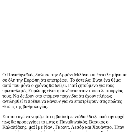
Ο Παναθηναϊκός διέλυσε την Αρμάνι Μιλάνο και έστειλε μήνυμα
σε όλη την Ευρώπη ότι επιστρέφει. Το έστειλε; Είναι ένα θέμα
αυτό που μόνο ο χρόνος θα δείξει. Γιατί ζητούμενο για τους
πρωταθλητές Ευρώπης είναι η συνέπεια στον τρόπο λειτουργίας
τους. Να δείξουν στα επόμενα παιχνίδια ότι έχουν πλήρως
αντιληφθεί τι πρέπει να κάνουν για να επιστρέψουν στις πρώτες
θέσεις της βαθμολογίας.
Στα του αγώνα νομίζω ότι η βασική πεντάδα έδειξε από την αρχή
πως θα προσεγγίσει το ματς ο Παναθηναϊκός. Βασικός ο
Καλαϊτζάκης, μαζί με Ναν , Γκραντ, Λεσόρ και Χουάντσο. Ήταν