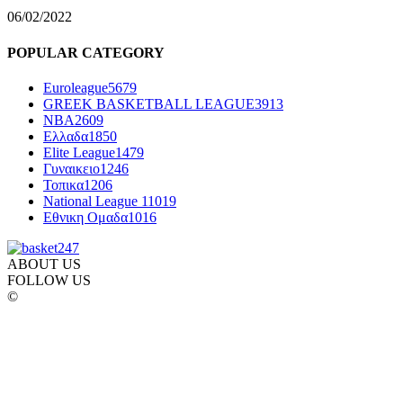
06/02/2022
POPULAR CATEGORY
Euroleague
5679
GREEK BASKETBALL LEAGUE
3913
NBA
2609
Ελλαδα
1850
Elite League
1479
Γυναικειο
1246
Τοπικα
1206
National League 1
1019
Εθνικη Ομαδα
1016
ABOUT US
FOLLOW US
©