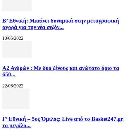
Β’ Εθνική: Μπαίνει δυναμικά στην μεταγραφική
αγορά για την νέα σεζόν...
10/05/2022
Α2 Ανδρών : Με δυο ξένους και ανώτατο όριο τα
650...
22/06/2022
Γ’ Εθνική – 5ος Όμιλος: Live από το Basket247.gr
το μεγάλο...