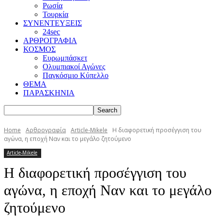
Ρωσία
Τουρκία
ΣΥΝΕΝΤΕΥΞΕΙΣ
24sec
ΑΡΘΡΟΓΡΑΦΙΑ
ΚΟΣΜΟΣ
Ευρωμπάσκετ
Ολυμπιακοί Αγώνες
Παγκόσμιο Κύπελλο
ΘΕΜΑ
ΠΑΡΑΣΚΗΝΙΑ
Home
Αρθρογραφία
Article-Mikele
Η διαφορετική προσέγγιση του
αγώνα, η εποχή Ναν και το μεγάλο ζητούμενο
Article-Mikele
Η διαφορετική προσέγγιση του
αγώνα, η εποχή Ναν και το μεγάλο
ζητούμενο