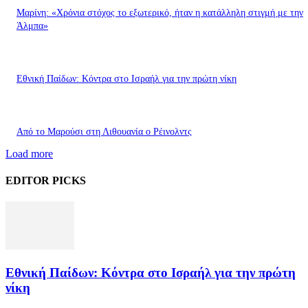
Μαρίνη: «Χρόνια στόχος το εξωτερικό, ήταν η κατάλληλη στιγμή με την
Άλμπα»
Εθνική Παίδων: Κόντρα στο Ισραήλ για την πρώτη νίκη
Από το Μαρούσι στη Λιθουανία ο Ρέινολντς
Load more
EDITOR PICKS
Εθνική Παίδων: Κόντρα στο Ισραήλ για την πρώτη
νίκη