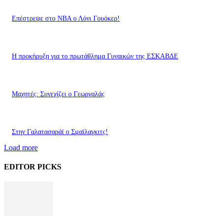
Επέστρεψε στο ΝΒΑ ο Λόνι Γουόκερ!
Η προκήρυξη για το πρωτάθλημα Γυναικών της ΕΣΚΑΒΔΕ
Mαχητές: Συνεχίζει ο Γεωργαλάς
Στην Γαλατασαράϊ ο Σμαϊλαγκιτς!
Load more
EDITOR PICKS