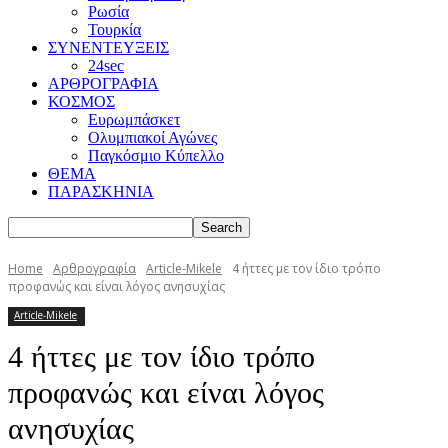
Ρωσία
Τουρκία
ΣΥΝΕΝΤΕΥΞΕΙΣ
24sec
ΑΡΘΡΟΓΡΑΦΙΑ
ΚΟΣΜΟΣ
Ευρωμπάσκετ
Ολυμπιακοί Αγώνες
Παγκόσμιο Κύπελλο
ΘΕΜΑ
ΠΑΡΑΣΚΗΝΙΑ
Home
Αρθρογραφία
Article-Mikele
4 ήττες με τον ίδιο τρόπο
προφανώς και είναι λόγος ανησυχίας
Article-Mikele
4 ήττες με τον ίδιο τρόπο
προφανώς και είναι λόγος
ανησυχίας