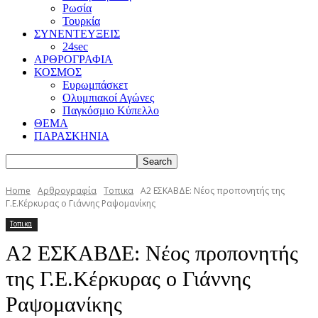
Ρωσία
Τουρκία
ΣΥΝΕΝΤΕΥΞΕΙΣ
24sec
ΑΡΘΡΟΓΡΑΦΙΑ
ΚΟΣΜΟΣ
Ευρωμπάσκετ
Ολυμπιακοί Αγώνες
Παγκόσμιο Κύπελλο
ΘΕΜΑ
ΠΑΡΑΣΚΗΝΙΑ
Home
Αρθρογραφία
Τοπικα
A2 ΕΣΚΑΒΔΕ: Νέος προπονητής της
Γ.Ε.Κέρκυρας ο Γιάννης Ραψομανίκης
Τοπικα
A2 ΕΣΚΑΒΔΕ: Νέος προπονητής
της Γ.Ε.Κέρκυρας ο Γιάννης
Ραψομανίκης