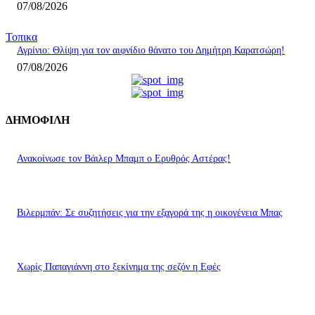
07/08/2026
Τοπικα
Αγρίνιο: Θλίψη για τον αιφνίδιο θάνατο του Δημήτρη Καρατσώρη!
07/08/2026
ΔΗΜΟΦΙΛΗ
Ανακοίνωσε τον Βάιλερ Μπαμπ ο Ερυθρός Αστέρας!
Βιλερμπάν: Σε συζητήσεις για την εξαγορά της η οικογένεια Μπας
Χωρίς Παπαγιάννη στο ξεκίνημα της σεζόν η Εφές