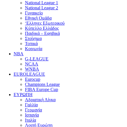
National League 1
National League 2
Γυναικείο
Εθνική Ομάδα
‘Ελληνες Εξωτερικού
Κύπελλο Ελλάδος
Παιδικά – Εφηβικά
Στοίχημα
Τοπικά
Κοινωνία
NBA
G-LEAGUE
NCAA
WNBA
ΕUROLEAGUE
Eurocup
Champions League
FIBA Europe Cup
ΕΥΡΩΠΗ
Αδριατική Λίγκα
Γαλλία
Γερμανία
Ισπανία
Ιταλία
Λοιπή Ευρώπη