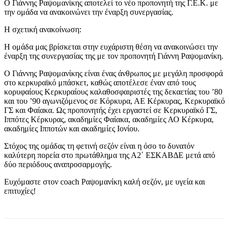
Ο Γιάννης Ραψομανίκης αποτελεί το νέο προπονητή της Γ.Ε.Κ. με
την ομάδα να ανακοινώνει την έναρξη συνεργασίας.
Η σχετική ανακοίνωση:
Η ομάδα μας βρίσκεται στην ευχάριστη θέση να ανακοινώσει την
έναρξη της συνεργασίας της με τον προπονητή Γιάννη Ραψομανίκη.
Ο Γιάννης Ραψομανίκης είναι ένας άνθρωπος με μεγάλη προσφορά
στο κερκυραϊκό μπάσκετ, καθώς αποτέλεσε έναν από τους
κορυφαίους Κερκυραίους καλαθοσφαιριστές της δεκαετίας του ’80
και του ’90 αγωνιζόμενος σε Κόρκυρα, ΑΕ Κέρκυρας, Κερκυραϊκό
ΓΣ και Φαίακα. Ως προπονητής έχει εργαστεί σε Κερκυραϊκό ΓΣ,
Ιππότες Κέρκυρας, ακαδημίες Φαίακα, ακαδημίες ΑΟ Κέρκυρα,
ακαδημίες Ιπποτών και ακαδημίες Ιονίου.
Στόχος της ομάδας τη φετινή σεζόν είναι η όσο το δυνατόν
καλύτερη πορεία στο πρωτάθλημα της Α2΄ ΕΣΚΑΒΔΕ μετά από
δύο περιόδους αναπροσαρμογής.
Ευχόμαστε στον coach Ραψομανίκη καλή σεζόν, με υγεία και
επιτυχίες!