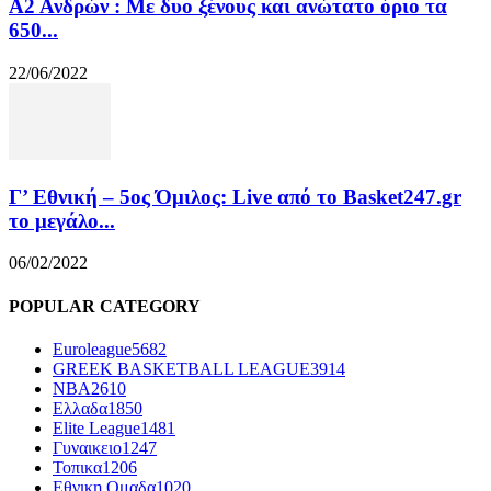
Α2 Ανδρών : Με δυο ξένους και ανώτατο όριο τα
650...
22/06/2022
Γ’ Εθνική – 5ος Όμιλος: Live από το Basket247.gr
το μεγάλο...
06/02/2022
POPULAR CATEGORY
Euroleague
5682
GREEK BASKETBALL LEAGUE
3914
NBA
2610
Ελλαδα
1850
Elite League
1481
Γυναικειο
1247
Τοπικα
1206
Εθνικη Ομαδα
1020