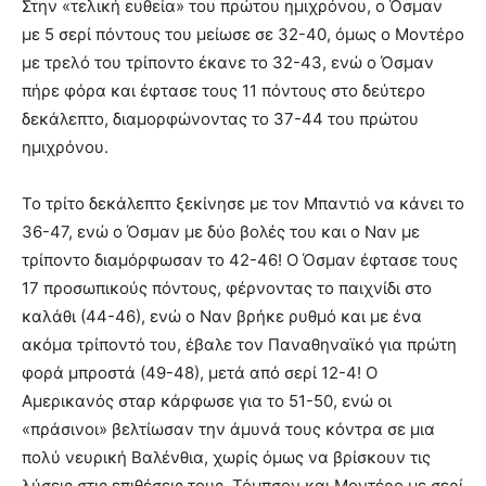
Στην «τελική ευθεία» του πρώτου ημιχρόνου, ο Όσμαν
με 5 σερί πόντους του μείωσε σε 32-40, όμως ο Μοντέρο
με τρελό του τρίποντο έκανε το 32-43, ενώ ο Όσμαν
πήρε φόρα και έφτασε τους 11 πόντους στο δεύτερο
δεκάλεπτο, διαμορφώνοντας το 37-44 του πρώτου
ημιχρόνου.
Το τρίτο δεκάλεπτο ξεκίνησε με τον Μπαντιό να κάνει το
36-47, ενώ ο Όσμαν με δύο βολές του και ο Ναν με
τρίποντο διαμόρφωσαν το 42-46! Ο Όσμαν έφτασε τους
17 προσωπικούς πόντους, φέρνοντας το παιχνίδι στο
καλάθι (44-46), ενώ ο Ναν βρήκε ρυθμό και με ένα
ακόμα τρίποντό του, έβαλε τον Παναθηναϊκό για πρώτη
φορά μπροστά (49-48), μετά από σερί 12-4! Ο
Αμερικανός σταρ κάρφωσε για το 51-50, ενώ οι
«πράσινοι» βελτίωσαν την άμυνά τους κόντρα σε μια
πολύ νευρική Βαλένθια, χωρίς όμως να βρίσκουν τις
λύσεις στις επιθέσεις τους. Τόμπσον και Μοντέρο με σερί