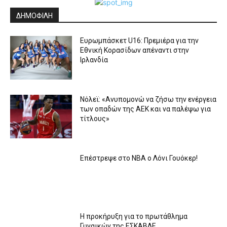
ΔΗΜΟΦΙΛΗ
Ευρωμπάσκετ U16: Πρεμιέρα για την
Εθνική Κορασίδων απέναντι στην
Ιρλανδία
Νόλεϊ: «Ανυπομονώ να ζήσω την ενέργεια
των οπαδών της ΑΕΚ και να παλέψω για
τίτλους»
Επέστρεψε στο ΝΒΑ ο Λόνι Γουόκερ!
Η προκήρυξη για το πρωτάθλημα
Γυναικών της ΕΣΚΑΒΔΕ