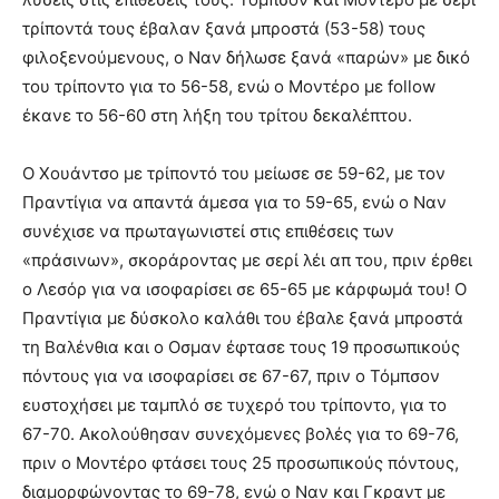
τρίποντά τους έβαλαν ξανά μπροστά (53-58) τους
φιλοξενούμενους, ο Ναν δήλωσε ξανά «παρών» με δικό
του τρίποντο για το 56-58, ενώ ο Μοντέρο με follow
έκανε το 56-60 στη λήξη του τρίτου δεκαλέπτου.
Ο Χουάντσο με τρίποντό του μείωσε σε 59-62, με τον
Πραντίγια να απαντά άμεσα για το 59-65, ενώ ο Ναν
συνέχισε να πρωταγωνιστεί στις επιθέσεις των
«πράσινων», σκοράροντας με σερί λέι απ του, πριν έρθει
ο Λεσόρ για να ισοφαρίσει σε 65-65 με κάρφωμά του! Ο
Πραντίγια με δύσκολο καλάθι του έβαλε ξανά μπροστά
τη Βαλένθια και ο Οσμαν έφτασε τους 19 προσωπικούς
πόντους για να ισοφαρίσει σε 67-67, πριν ο Τόμπσον
ευστοχήσει με ταμπλό σε τυχερό του τρίποντο, για το
67-70. Ακολούθησαν συνεχόμενες βολές για το 69-76,
πριν ο Μοντέρο φτάσει τους 25 προσωπικούς πόντους,
διαμορφώνοντας το 69-78, ενώ ο Ναν και Γκραντ με