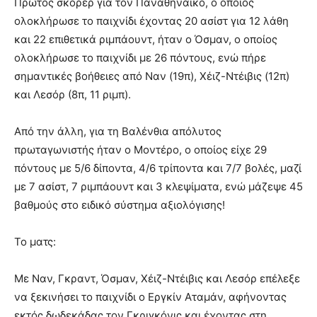
Πρώτος σκόρερ για τον Παναθηναϊκό, ο οποίος
ολοκλήρωσε το παιχνίδι έχοντας 20 ασίστ για 12 λάθη
και 22 επιθετικά ριμπάουντ, ήταν ο Όσμαν, ο οποίος
ολοκλήρωσε το παιχνίδι με 26 πόντους, ενώ πήρε
σημαντικές βοήθειες από Ναν (19π), Χέιζ-Ντέιβις (12π)
και Λεσόρ (8π, 11 ριμπ).
Από την άλλη, για τη Βαλένθια απόλυτος
πρωταγωνιστής ήταν ο Μοντέρο, ο οποίος είχε 29
πόντους με 5/6 δίποντα, 4/6 τρίποντα και 7/7 βολές, μαζί
με 7 ασίστ, 7 ριμπάουντ και 3 κλεψίματα, ενώ μάζεψε 45
βαθμούς στο ειδικό σύστημα αξιολόγισης!
Το ματς:
Με Ναν, Γκραντ, Όσμαν, Χέιζ-Ντέιβις και Λεσόρ επέλεξε
να ξεκινήσει το παιχνίδι ο Εργκίν Αταμάν, αφήνοντας
εκτός δωδεκάδας τον Γκριγκόνις και έχοντας στη