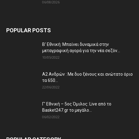
06/08/2026
POPULAR POSTS
Β’ Εθνική: Μπαίνει δυναμικά στην
μεταγραφική αγορά για την νέα σεζόν...
10/05/2022
Α2 Ανδρών : Με δυο ξένους και ανώτατο όριο
τα 650...
22/06/2022
Γ’ Εθνική – 5ος Όμιλος: Live από το
Basket247.gr το μεγάλο...
06/02/2022