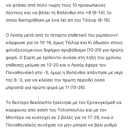
να φτάσει από πολύ νωρίς τους 10 προσωπικούς
πόντους και να βάλει τη Βαλένθια στο +8 (6-14), το
οποίο διατηρήθηκε με ένα λέι απ του Τέιλορ (8-16).
Ο Λεσόρ μετά από το τέταρτο επιθετικό του ριμπάουντ
κάρφωσε για το 10-16, όμως Τέιλορ και Κι έδωσαν στους
φιλοξενούμενους διψήφιο προβάδισμα (10-20) για πρώτη
φορά. Ο Σορτς με τρίποντο-ανάσα στη λήξη του χρόνου
επίθεσης μείωσε σε 13-20 και ο Λεσόρ έφερε τον
Παναθηναϊκό στο -5, όμως η Βαλένθια απάντησε με σερί
της 6- 0, για να κλείσει την πρώτη περίοδο ούσα
μπροστά για πρώτη φορά με 11 (15-26).
Το δεύτερο δεκάλεπτο ξεκίνησε με τον Ερνανγκόμεθ να
καρφώνει από ασίστ του Τολιόπουλου και με τον
Μοντέρο να ευστοχεί σε 2 βολές για το 17-28, ενώ ο
Παναθηναϊκός συνέχισε να μην μπορεί να βρει ρυθμό