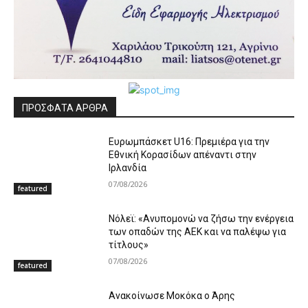
ΠΡΟΣΦΑΤΑ ΑΡΘΡΑ
Ευρωμπάσκετ U16: Πρεμιέρα για την
Εθνική Κορασίδων απέναντι στην
Ιρλανδία
07/08/2026
featured
Νόλεϊ: «Ανυπομονώ να ζήσω την ενέργεια
των οπαδών της ΑΕΚ και να παλέψω για
τίτλους»
07/08/2026
featured
Ανακοίνωσε Μοκόκα ο Άρης