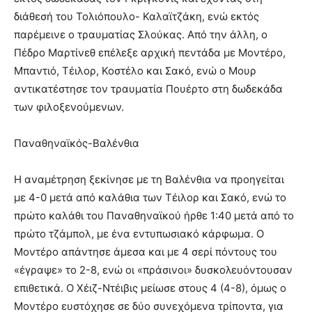
διάθεσή του Τολιόπουλο- Καλαϊτζάκη, ενώ εκτός
παρέμεινε ο τραυματίας Σλούκας. Από την άλλη, ο
Πέδρο Μαρτίνεθ επέλεξε αρχική πεντάδα με Μοντέρο,
Μπαντιό, Τέιλορ, Κοστέλο και Σακό, ενώ ο Μουρ
αντικατέστησε τον τραυματία Πουέρτο στη δωδεκάδα
των φιλοξενούμενων.
Παναθηναϊκός-Βαλένθια
Η αναμέτρηση ξεκίνησε με τη Βαλένθια να προηγείται
με 4-0 μετά από καλάθια των Τέιλορ και Σακό, ενώ το
πρώτο καλάθι του Παναθηναϊκού ήρθε 1:40 μετά από το
πρώτο τζάμπολ, με ένα εντυπωσιακό κάρφωμα. Ο
Μοντέρο απάντησε άμεσα και με 4 σερί πόντους του
«έγραψε» το 2-8, ενώ οι «πράσινοι» δυσκολευόντουσαν
επιθετικά. Ο Χέιζ-Ντέιβις μείωσε στους 4 (4-8), όμως ο
Μοντέρο ευστόχησε σε δύο συνεχόμενα τρίποντα, για