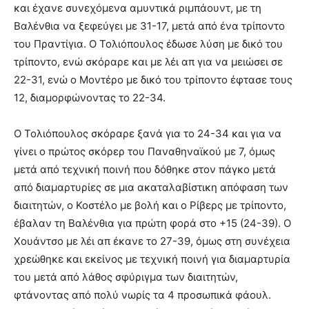
και έχανε συνεχόμενα αμυντικά ριμπάουντ, με τη
Βαλένθια να ξεφεύγει με 31-17, μετά από ένα τρίποντο
του Πραντίγια. Ο Τολιόπουλος έδωσε λύση με δικό του
τρίποντο, ενώ σκόραρε και με λέι απ για να μειώσει σε
22-31, ενώ ο Μοντέρο με δικό του τρίποντο έφτασε τους
12, διαμορφώνοντας το 22-34.
Ο Τολιόπουλος σκόραρε ξανά για το 24-34 και για να
γίνει ο πρώτος σκόρερ του Παναθηναϊκού με 7, όμως
μετά από τεχνική ποινή που δόθηκε στον πάγκο μετά
από διαμαρτυρίες σε μια ακαταλαβίστικη απόφαση των
διαιτητών, ο Κοστέλο με βολή και ο Ρίβερς με τρίποντο,
έβαλαν τη Βαλένθια για πρώτη φορά στο +15 (24-39). Ο
Χουάντσο με λέι απ έκανε το 27-39, όμως στη συνέχεια
χρεώθηκε και εκείνος με τεχνική ποινή για διαμαρτυρία
του μετά από λάθος σφύριγμα των διαιτητών,
φτάνοντας από πολύ νωρίς τα 4 προσωπικά φάουλ.