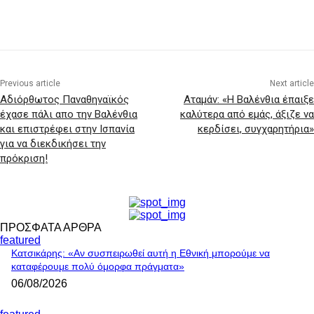
Previous article
Next article
Αδιόρθωτος Παναθηναϊκός
Αταμάν: «Η Βαλένθια έπαιξε
έχασε πάλι απο την Βαλένθια
καλύτερα από εμάς, άξιζε να
και επιστρέφει στην Ισπανία
κερδίσει, συγχαρητήρια»
για να διεκδικήσει την
πρόκριση!
ΠΡΟΣΦΑΤΑ ΑΡΘΡΑ
featured
Κατσικάρης: «Αν συσπειρωθεί αυτή η Εθνική μπορούμε να
καταφέρουμε πολύ όμορφα πράγματα»
06/08/2026