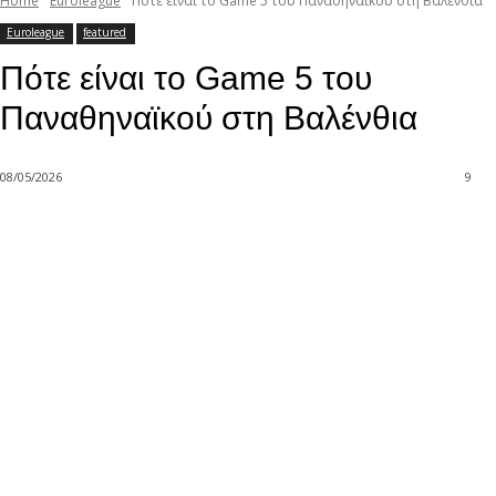
Home
Euroleague
Πότε είναι το Game 5 του Παναθηναϊκού στη Βαλένθια
Euroleague
featured
Πότε είναι το Game 5 του
Παναθηναϊκού στη Βαλένθια
08/05/2026
9