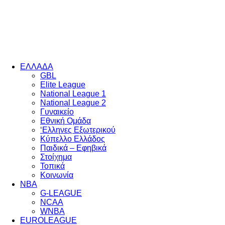
EΛΛΑΔΑ
GBL
Elite League
National League 1
National League 2
Γυναικείο
Εθνική Ομάδα
‘Ελληνες Εξωτερικού
Κύπελλο Ελλάδος
Παιδικά – Εφηβικά
Στοίχημα
Τοπικά
Κοινωνία
NBA
G-LEAGUE
NCAA
WNBA
ΕUROLEAGUE