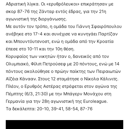
Αδριατική λίγκα. Οι «ερυθρόλευκοι» επικράτησαν με
σκορ 87-76 της Ζάνταρ εντός έδρας, για την 21η
αγωνιστική της διοργάνωσης.
Με αυτόν τον τρόπο, η ομάδα του Γιάννη Σφαιρόπουλου
ανέβηκε στο 17-4 και συνέχισε να κυνηγάει Παρτίζαν
και Μπουντόυτσνοστ, ενώ η ομάδα από την Κροατία
έπεσε στο 10-11 και την 10η θέση.
Κορυφαίος των νικητών ήταν ο, δανεικός από τον
Ολυμπιακό, Φίλιπ Πετρούσεφ με 20 πόντους, ενώ με 14
πόντους ακολούθησε ο πρώην παίκτης των Πειραιωτών
Αϊζέια Κάνααν. Στους 12 σταμάτησε ο Νίκολα Κάλινιτς.
Πλέον, ο Ερυθρός Αστέρας στρέφεται στον αγώνα της
Πέμπτης (6/3, 21:30) με την Μπάγερν Μονάχου στη
Γερμανία για την 28η αγωνιστική της Euroleague.
Τα δεκάλεπτα: 20-10, 39-41, 58-54, 87-76