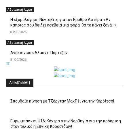
Αδριατική Λίγκα
Η εξομολόγηση Νέντοβιτς για τον Ερυθρό Αστέρα: «Αν
κάποιος σου δείξει ασέβεια μία φορά, θα το κάνει ξανά…»
03/08/2026
Αδριατική Λίγκα
Ανακοίνωσε Άλμαν η Παρτιζάν
31/07/2026
ΔΗΜΟΦΙΛΗ
Σπουδαία κίνηση με Τζόρνταν ΜακΡέι για την Καρδίτσα!
Ευρωμπάσκετ U16: Κόντρα στην Νορβηγία για την πρόκριση
στον τελικό η Εθνική Κορασίδων!